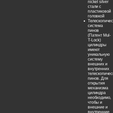
nickel silver
стали с
пластиковой
головкой
Телескопичес
система
пинов
(Патент Mul-
T-Lock)
цилиндры
имеют
уникальную
систему
внешних и
внутренних
телескопичес
пинов. Для
открытия
механизма
цилиндра
необходимо,
чтобы и
внешние и
внутренние