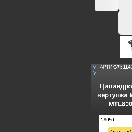
АРТИКУЛ:
114
Цилиндро
вертушка M
MTL800
28050
Акция дей