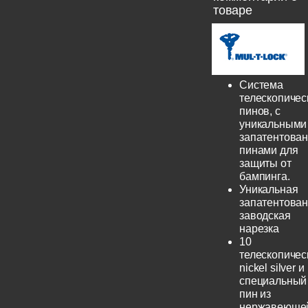
товаре
Система
телескопичес
пинов, с
уникальными
запатентова
пинами для
защиты от
бампинга.
Уникальная
запатентова
заводская
нарезка
10
телескопичес
nickel silver и
специальный
пин из
нержавеюще