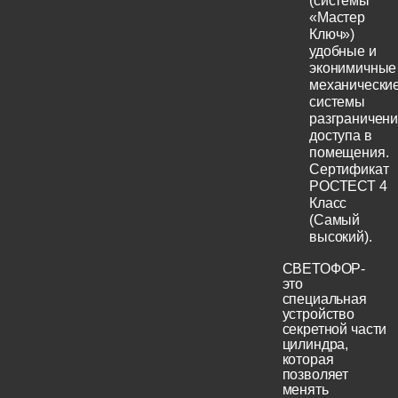
(системы
«Мастер
Ключ»)
удобные и
эконимичные
механически
системы
разграничен
доступа в
помещения.
Сертификат
РОСТЕСТ 4
Класс
(Самый
высокий).
СВЕТОФОР-
это
специальная
устройство
секретной части
цилиндра,
которая
позволяет
менять