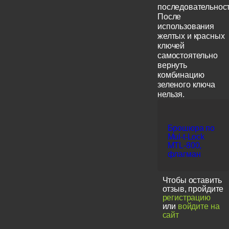
последовательност
После
использования
желтых и красных
ключей
самостоятельно
вернуть
комбинацию
зеленого ключа
нельзя.
Брошюра по
Mul-t-Lock
MTL-800,
флагман
Чтобы оставить
отзыв, пройдите
регистрацию
или
войдите на
сайт