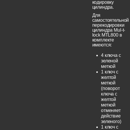
кодировку
цилиндра.
Для
самостоятельной
перекодировки
цилиндра Mul-t-
lock MTL800 в
комплекте
имеются:
4 ключа с
зеленой
меткой
1 ключ с
желтой
меткой
(поворот
ключа с
желтой
меткой
отменяет
действие
зеленого)
1 ключ с