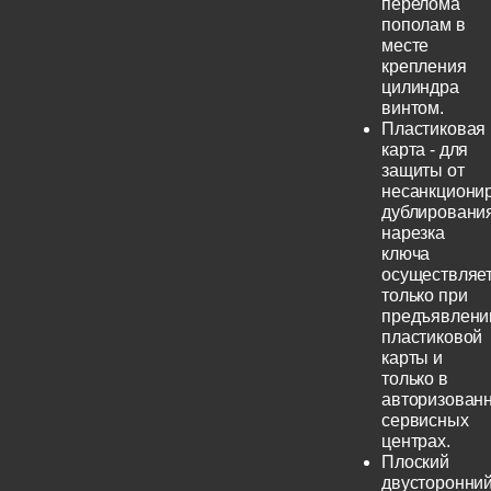
перелома
пополам в
месте
крепления
цилиндра
винтом.
Пластиковая
карта - для
защиты от
несанкциони
дублирования
нарезка
ключа
осуществляе
только при
предъявлени
пластиковой
карты и
только в
авторизован
сервисных
центрах.
Плоский
двусторонни