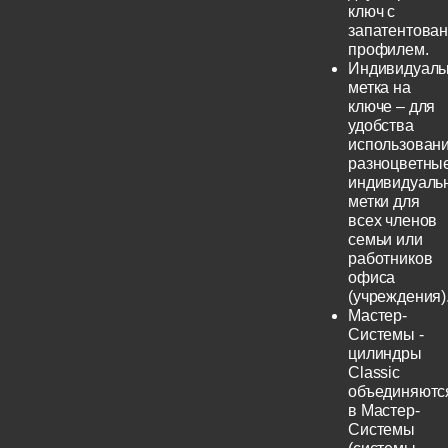
ключ с
запатентова
профилем.
Индивидуаль
метка на
ключе – для
удобства
использовани
разноцветны
индивидуаль
метки для
всех членов
семьи или
работников
офиса
(учреждения)
Мастер-
Системы -
цилиндры
Classic
объединяютс
в Мастер-
Системы