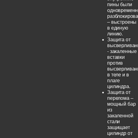
пины были
одновременн
разблокиров
– выстроены
в единую
линию.
Защита от
высверливан
- закаленные
вставки
против
высверливан
в теле и в
плаге
цилиндра.
Защита от
перелома –
мощный бар
из
закаленной
стали
защищает
цилиндр от