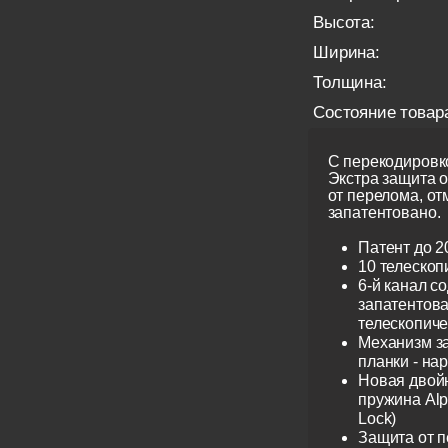
Высота:
Ширина:
Толщина:
Состояние товар
С перекодировко
Экстра защита 
от перелома, от
запатентовано.
Патент до 2
10 телескоп
6-й канал с
запатентов
телескопиче
Механизм з
планки - на
Новая двой
пружина Alp
Lock)
Защита от 