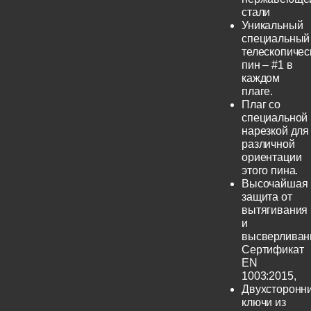
стали
Уникальный
специальный
телескопичес
пин – #1 в
каждом
плаге.
Плаг со
специальной
нарезкой для
различной
ориентации
этого пина.
Высочайшая
защита от
вытягивания
и
высверливан
Сертификат
EN
1003:2015,
Двухсторонн
ключи из