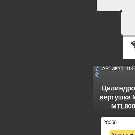
АРТИКУЛ:
114
Цилиндро
вертушка M
MTL800
28050
Акция дейс