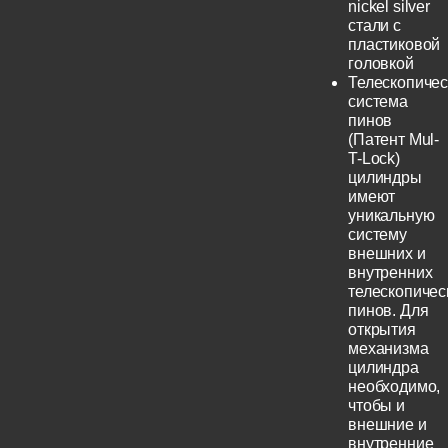
nickel silver
стали с
пластиковой
головкой
Телескопичес
система
пинов
(Патент Mul-
T-Lock)
цилиндры
имеют
уникальную
систему
внешних и
внутренних
телескопичес
пинов. Для
открытия
механизма
цилиндра
необходимо,
чтобы и
внешние и
внутренние