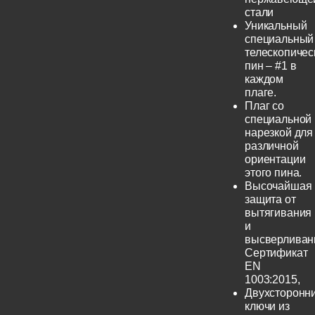
стали
Уникальный
специальный
телескопичес
пин – #1 в
каждом
плаге.
Плаг со
специальной
нарезкой для
различной
ориентации
этого пина.
Высочайшая
защита от
вытягивания
и
высверливан
Сертификат
EN
1003:2015,
Двухсторонн
ключи из