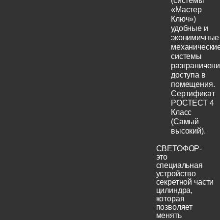
(системы
«Мастер
Ключ»)
удобные и
эконимичные
механически
системы
разграничен
доступа в
помещения.
Сертификат
РОСТЕСТ 4
Класс
(Самый
высокий).
СВЕТОФОР-
это
специальная
устройство
секретной части
цилиндра,
которая
позволяет
менять