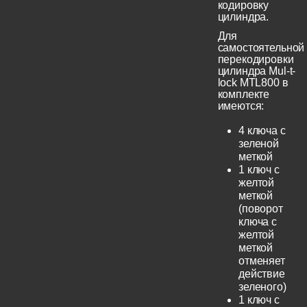
кодировку
цилиндра.
Для
самостоятельной
перекодировки
цилиндра Mul-t-
lock MTL800 в
комплекте
имеются:
4 ключа с
зеленой
меткой
1 ключ с
желтой
меткой
(поворот
ключа с
желтой
меткой
отменяет
действие
зеленого)
1 ключ с