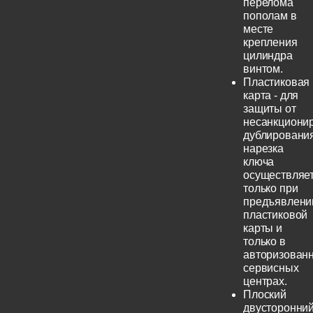
перелома
пополам в
месте
крепления
цилиндра
винтом.
Пластиковая
карта - для
защиты от
несанкциони
дублирования
нарезка
ключа
осуществляе
только при
предъявлени
пластиковой
карты и
только в
авторизован
сервисных
центрах.
Плоский
двусторонни