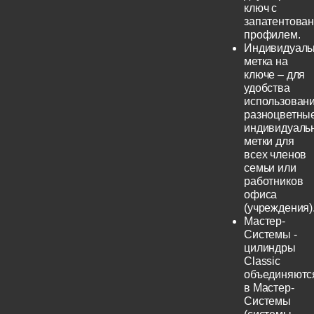
ключ с
запатентова
профилем.
Индивидуаль
метка на
ключе – для
удобства
использовани
разноцветны
индивидуаль
метки для
всех членов
семьи или
работников
офиса
(учреждения)
Мастер-
Системы -
цилиндры
Classic
объединяютс
в Мастер-
Системы