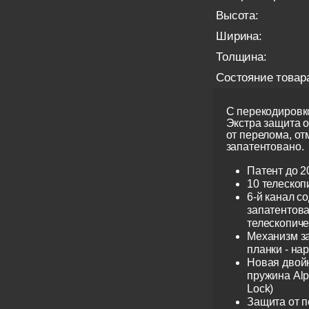
Высота:
Ширина:
Толщина:
Состояние товар
С перекодировко
Экстра защита 
от перелома, от
запатентовано.
Патент до 2
10 телескоп
6-й канал с
запатентов
телескопиче
Механизм з
планки - на
Новая двой
пружина Alp
Lock)
Защита от 