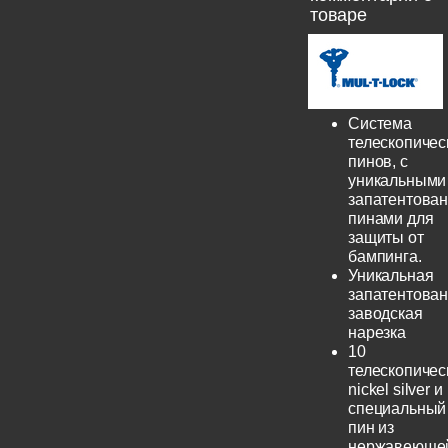
товаре
Система
телескопичес
пинов, с
уникальными
запатентова
пинами для
защиты от
бампинга.
Уникальная
запатентова
заводская
нарезка
10
телескопичес
nickel silver и
специальный
пин из
нержавеюще