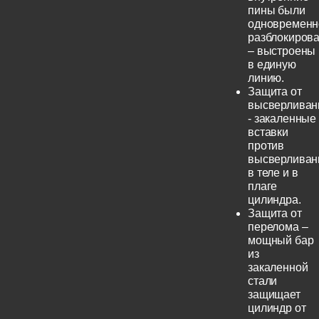
пины были
одновременн
разблокиров
– выстроены
в единую
линию.
Защита от
высверливан
- закаленные
вставки
против
высверливан
в теле и в
плаге
цилиндра.
Защита от
перелома –
мощный бар
из
закаленной
стали
защищает
цилиндр от