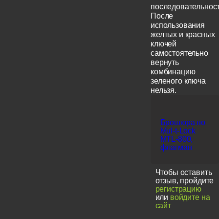
последовательност
После
использования
желтых и красных
ключей
самостоятельно
вернуть
комбинацию
зеленого ключа
нельзя.
Брошюра по
Mul-t-Lock
MTL-800,
флагман
Чтобы оставить
отзыв, пройдите
регистрацию
или
войдите на
сайт