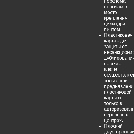
перелома
пополам в
месте
крепления
цилиндра
винтом.
Пластиковая
карта - для
защиты от
несанкциони
дублирования
нарезка
ключа
осуществляе
только при
предъявлени
пластиковой
карты и
только в
авторизован
сервисных
центрах.
Плоский
двусторонни