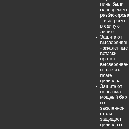
пины были
одновременн
разблокиров
– выстроены
в единую
линию.
Защита от
высверливан
- закаленные
вставки
против
высверливан
в теле и в
плаге
цилиндра.
Защита от
перелома –
мощный бар
из
закаленной
стали
защищает
цилиндр от