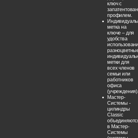
ключ с
запатентова
профилем.
Индивидуаль
метка на
ключе – для
удобства
использовани
разноцветны
индивидуаль
метки для
всех членов
семьи или
работников
офиса
(учреждения)
Мастер-
Системы -
цилиндры
Classic
объединяютс
в Мастер-
Системы