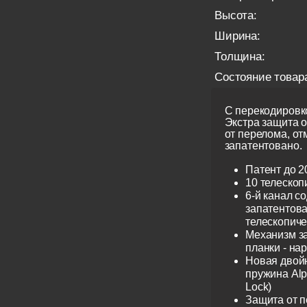
Высота:
Ширина:
Толщина:
Состояние товар
С перекодировко
Экстра защита 
от перелома, от
запатентовано.
Патент до 2
10 телескоп
6-й канал с
запатентов
телескопиче
Механизм з
планки - на
Новая двой
пружина Alp
Lock)
Защита от 