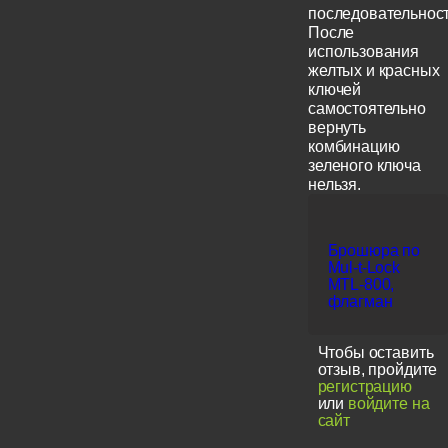
последовательност
После
использования
желтых и красных
ключей
самостоятельно
вернуть
комбинацию
зеленого ключа
нельзя.
Брошюра по
Mul-t-Lock
MTL-800,
флагман
Чтобы оставить
отзыв, пройдите
регистрацию
или
войдите на
сайт