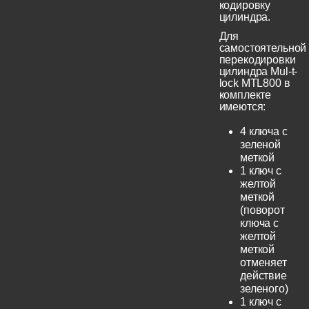
кодировку
цилиндра.
Для
самостоятельной
перекодировки
цилиндра Mul-t-
lock MTL800 в
комплекте
имеются:
4 ключа с
зеленой
меткой
1 ключ с
желтой
меткой
(поворот
ключа с
желтой
меткой
отменяет
действие
зеленого)
1 ключ с