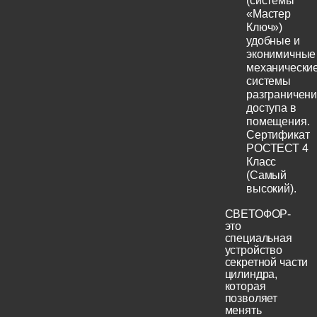
(системы
«Мастер
Ключ»)
удобные и
эконимичные
механически
системы
разграничен
доступа в
помещения.
Сертификат
РОСТЕСТ 4
Класс
(Самый
высокий).
СВЕТОФОР-
это
специальная
устройство
секретной части
цилиндра,
которая
позволяет
менять