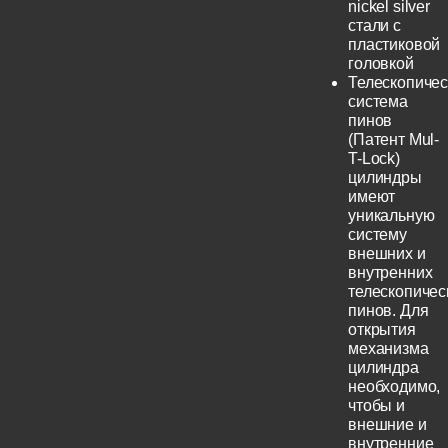
nickel silver
стали с
пластиковой
головкой
Телескопичес
система
пинов
(Патент Mul-
T-Lock)
цилиндры
имеют
уникальную
систему
внешних и
внутренних
телескопичес
пинов. Для
открытия
механизма
цилиндра
необходимо,
чтобы и
внешние и
внутренние