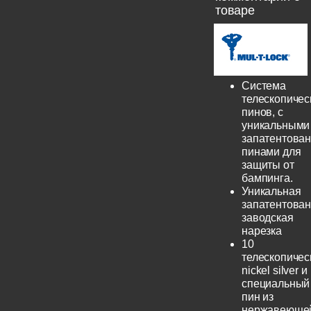
товаре
Система
телескопичес
пинов, с
уникальными
запатентова
пинами для
защиты от
бампинга.
Уникальная
запатентова
заводская
нарезка
10
телескопичес
nickel silver и
специальный
пин из
нержавеюще