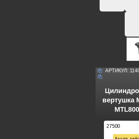
АРТИКУЛ:
114
Цилиндро
вертушка M
MTL800
27500
Акция дейс