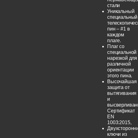
стали
Уникальный
специальный
телескопичес
пин – #1 в
каждом
плаге.
Плаг со
специальной
нарезкой для
различной
ориентации
этого пина.
Высочайшая
защита от
вытягивания
и
высверливан
Сертификат
EN
1003:2015,
Двухсторонн
ключи из