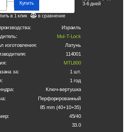
Купить
3-6 дней
пить в 1 клик
в сравнение
производства:
Израиль
дитель:
Mul-T-Lock
л изготовления:
Латунь
изводителя:
114001
ия:
MTL800
зана за:
1 шт.
я:
1 год
индра:
Ключ-вертушка
ча:
Перфорированный
85 mm (40+10+35)
мер:
45/40
33.0