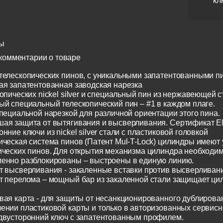
кл
ы
комментарии о товаре
телескопических пинов, с уникальными запатентованными п
ая запатентованная заводская нарезка
опических nickel silver и специальный пин из нержавеющей с
ый специальный телескопический пин – #1 в каждом плаге.
специальной нарезкой для различной ориентации этого пина.
ая защита от вытягивания и высверливания. Сертификат E
нние ключи из nickel silver стали с пластиковой головкой
ическая система пинов (Патент Mul-T-Lock) цилиндры имеют
ических пинов. Для открытия механизма цилиндра необходим
енно разблокированы – выстроены в единую линию.
т высверливания - закаленные вставки против высверливания
т перелома – мощный бар из закаленной стали защищает ци
вая карта - для защиты от несанкционированного дублирован
ении пластиковой карты и только в авторизованных сервисн
двусторонний ключ с запатентованным профилем.