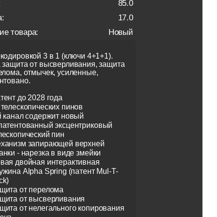
:
85.0
:
17.0
ие товара:
Новый
кодировкой 3 в 1 (ключи 4+1+1).
 защита от высверливания, защита
елома, отмычек, усиленные,
нтовано.
тент до 2028 года
 телескопических пинов
й канал содержит новый
патентованный эксцентриковый
лескопический пин
ханизм запирающей верхней
анки - нарезка в виде змейки
вая двойная интерактивная
ужина Alpha Spring (патент Mul-T-
ck)
щита от перелома
щита от высверливания
щита от нелегального копирования