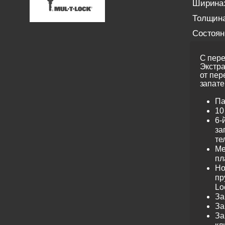
Ширина
Толщина
Состоян
С пере
Экстра
от пер
запате
Па
10
6-
за
те
Ме
пл
Но
пр
Lo
За
За
За