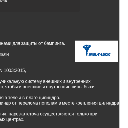
юча
инами для защиты от бампинга.
тали
N 1003:2015,
 уникальную систему внешних и внутренних
о, чтобы и внешние и внутренние пины были
 в теле и в плаге цилиндра.
линдр от перелома пополам в месте крепления цилиндра
ия, нарезка ключа осуществляется только при
ых центрах.