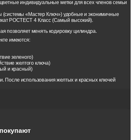
оцветные индивидуальные метки для всех членов семьи
ы (системы «Мастер Ключ») удобные и эконимичные
икат РОСТЕСТ 4 Класс (Самый высокий).
ая позволяет менять кодировку цилиндра.
екте имеются:
твие зеленого)
йствие желтого ключа)
тый и красный)
и. После использования желтых и красных ключей
 покупают