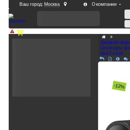
Ваш город:
Москва
О компании
Доп. скидка от цен на сайте 7% при заказе от 50 тыс. р
Дверная фур
Цилиндры дл
Mul-T-Lock
-12%