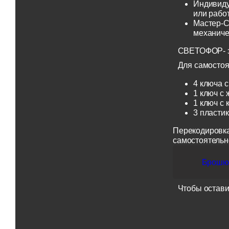
Индивиду
или рабо
Мастер-С
механиче
СВЕТОФОР- эт
Для самостоя
4 ключа с
1 ключ с 
1 ключ с 
3 пласти
Перекодировка
самостоятельн
Брошюр
Чтобы остави