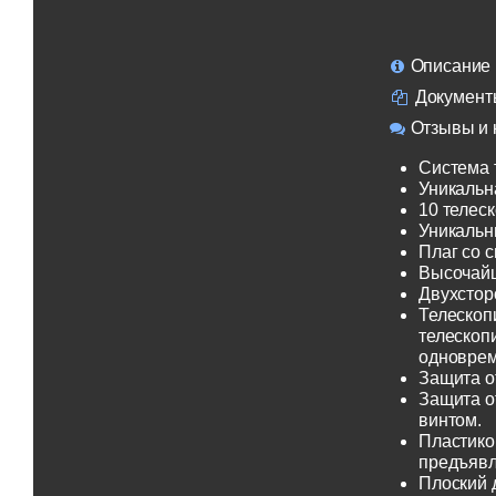
Описание
Документ
Отзывы и 
Система 
Уникальн
10 телеск
Уникальн
Плаг со 
Высочайш
Двухсторо
Телескоп
телескоп
одноврем
Защита о
Защита о
винтом.
Пластико
предъявл
Плоский 