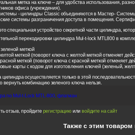
альная метка на ключе – для удобства использования, разн
тников офиса (учреждения).
истемы - цилиндры Classic объединяются в Мастер- Систем
ские системы разграничения доступа в помещения. Сертиф
о специальная устройство секретной части цилиндра, котор
тельной перекодировки цилиндра Mul-t-lock MTL800 в компл
 зеленой меткой
желтой меткой (поворот ключа с желтой меткой отменяет дейс
красной меткой (поворот ключа с красной меткой отменяет де
ковые карты с кодом для изготовления ключей (зеленый, жел
 цилиндра осуществляется только в этой последовательност
о вернуть комбинацию зеленого ключа нельзя.
а по Mul-t-Lock MTL-800, флагман
ть отзыв, пройдите
регистрацию
или
войдите на сайт
Также с этим товаром