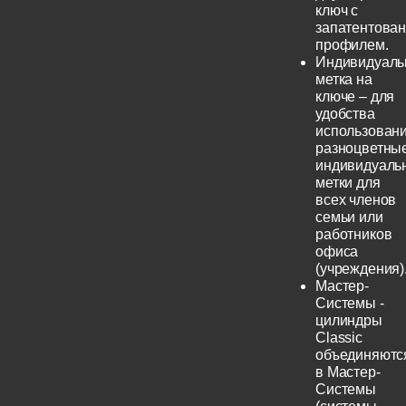
ключ с
запатентова
профилем.
Индивидуаль
метка на
ключе – для
удобства
использовани
разноцветны
индивидуаль
метки для
всех членов
семьи или
работников
офиса
(учреждения)
Мастер-
Системы -
цилиндры
Classic
объединяютс
в Мастер-
Системы