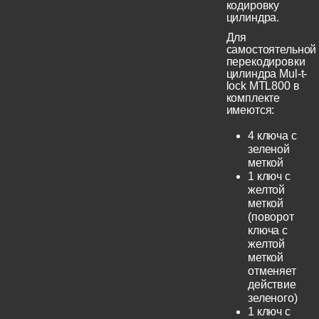
кодировку
цилиндра.
Для
самостоятельной
перекодировки
цилиндра Mul-t-
lock MTL800 в
комплекте
имеются:
4 ключа с
зеленой
меткой
1 ключ с
желтой
меткой
(поворот
ключа с
желтой
меткой
отменяет
действие
зеленого)
1 ключ с