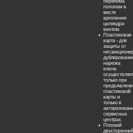
перелома
пополам в
месте
крепления
цилиндра
винтом.
Пластиковая
карта - для
защиты от
несанкциони
дублирования
нарезка
ключа
осуществляе
только при
предъявлени
пластиковой
карты и
только в
авторизован
сервисных
центрах.
Плоский
двусторонни