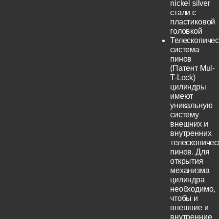
nickel silver
стали с
пластиковой
головкой
Телескопичес
система
пинов
(Патент Mul-
T-Lock)
цилиндры
имеют
уникальную
систему
внешних и
внутренних
телескопичес
пинов. Для
открытия
механизма
цилиндра
необходимо,
чтобы и
внешние и
внутренние