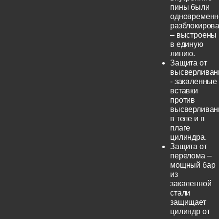
пины были
одновременн
разблокиров
– выстроены
в единую
линию.
Защита от
высверливан
- закаленные
вставки
против
высверливан
в теле и в
плаге
цилиндра.
Защита от
перелома –
мощный бар
из
закаленной
стали
защищает
цилиндр от