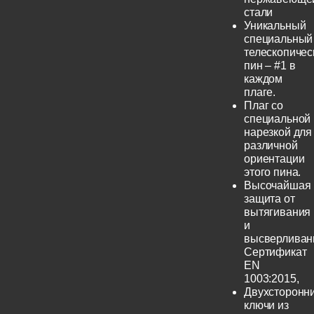
стали
Уникальный
специальный
телескопичес
пин – #1 в
каждом
плаге.
Плаг со
специальной
нарезкой для
различной
ориентации
этого пина.
Высочайшая
защита от
вытягивания
и
высверливан
Сертификат
EN
1003:2015,
Двухсторонн
ключи из