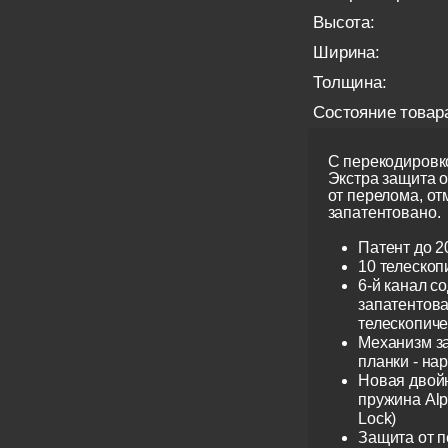
Высота:
Ширина:
Толщина:
Состояние товар
С перекодировко
Экстра защита 
от перелома, от
запатентовано.
Патент до 2
10 телескоп
6-й канал с
запатентов
телескопиче
Механизм з
планки - на
Новая двой
пружина Alp
Lock)
Защита от 