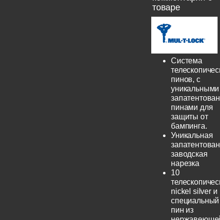
товаре
Система
телескопичес
пинов, с
уникальными
запатентова
пинами для
защиты от
бампинга.
Уникальная
запатентова
заводская
нарезка
10
телескопичес
nickel silver и
специальный
пин из
нержавеюще