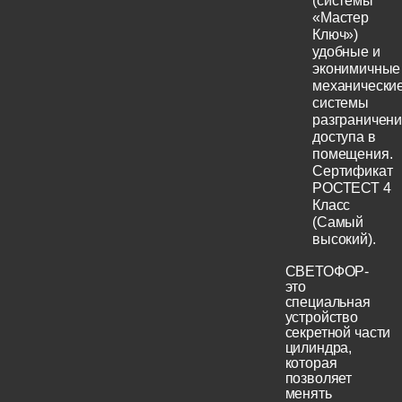
(системы
«Мастер
Ключ»)
удобные и
эконимичные
механически
системы
разграничен
доступа в
помещения.
Сертификат
РОСТЕСТ 4
Класс
(Самый
высокий).
СВЕТОФОР-
это
специальная
устройство
секретной части
цилиндра,
которая
позволяет
менять