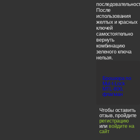
последовательност
После
использования
желтых и красных
ключей
самостоятельно
вернуть
комбинацию
зеленого ключа
нельзя.
Брошюра по
Mul-t-Lock
MTL-800,
флагман
Чтобы оставить
отзыв, пройдите
регистрацию
или
войдите на
сайт