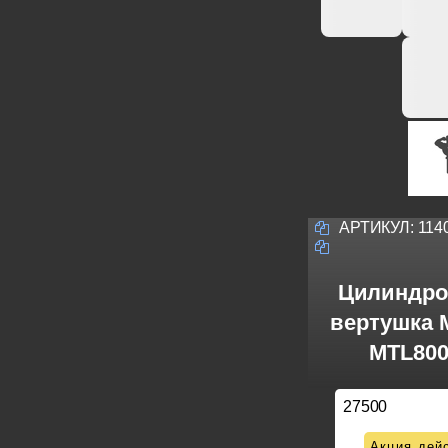
АРТИКУЛ:
114
Цилиндро
вертушка M
MTL800
27500
Акция дейс