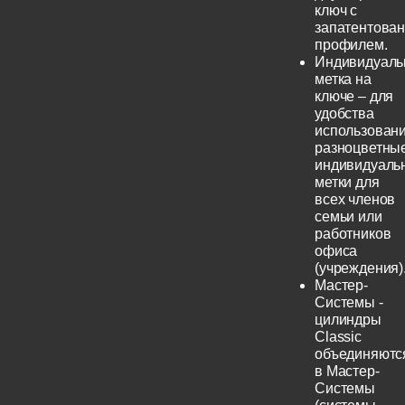
ключ с
запатентова
профилем.
Индивидуаль
метка на
ключе – для
удобства
использовани
разноцветны
индивидуаль
метки для
всех членов
семьи или
работников
офиса
(учреждения)
Мастер-
Системы -
цилиндры
Classic
объединяютс
в Мастер-
Системы