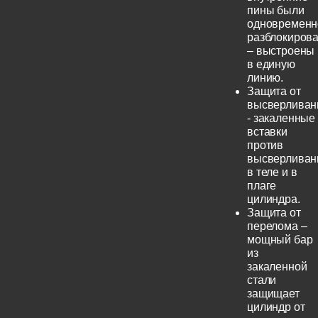
пины были
одновременн
разблокиров
– выстроены
в единую
линию.
Защита от
высверливан
- закаленные
вставки
против
высверливан
в теле и в
плаге
цилиндра.
Защита от
перелома –
мощный бар
из
закаленной
стали
защищает
цилиндр от