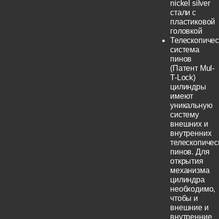
nickel silver
стали с
пластиковой
головкой
Телескопичес
система
пинов
(Патент Mul-
T-Lock)
цилиндры
имеют
уникальную
систему
внешних и
внутренних
телескопичес
пинов. Для
открытия
механизма
цилиндра
необходимо,
чтобы и
внешние и
внутренние