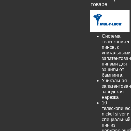
товаре
Система
телескопичес
пинов, с
уникальными
запатентова
пинами для
защиты от
бампинга.
Уникальная
запатентова
заводская
нарезка
10
телескопичес
nickel silver и
специальный
пин из
нержавеюще