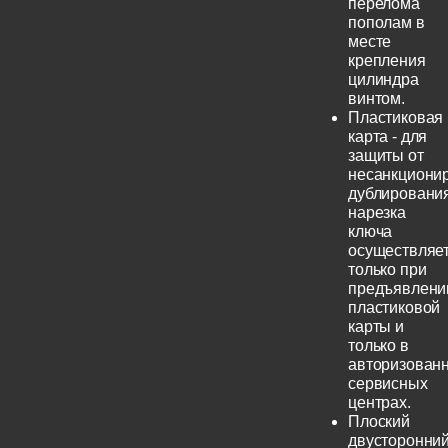
перелома
пополам в
месте
крепления
цилиндра
винтом.
Пластиковая
карта - для
защиты от
несанкциони
дублирования
нарезка
ключа
осуществляе
только при
предъявлени
пластиковой
карты и
только в
авторизован
сервисных
центрах.
Плоский
двусторонни