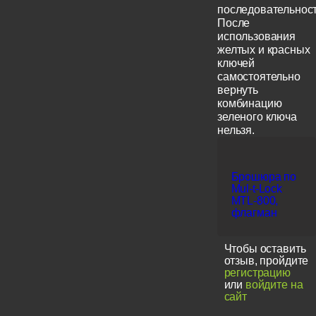
последовательност
После
использования
желтых и красных
ключей
самостоятельно
вернуть
комбинацию
зеленого ключа
нельзя.
Брошюра по
Mul-t-Lock
MTL-800,
флагман
Чтобы оставить
отзыв, пройдите
регистрацию
или
войдите на
сайт