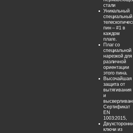
стали
Уникальный
специальный
телескопичес
пин – #1 в
каждом
плаге.
Плаг со
специальной
нарезкой для
различной
ориентации
этого пина.
Высочайшая
защита от
вытягивания
и
высверливан
Сертификат
EN
1003:2015,
Двухсторонн
ключи из