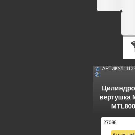
АРТИКУЛ:
113
Цилиндро
вертушка M
MTL800
27088
Акция дей