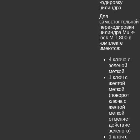
кодировку
цилиндра.
Для
самостоятельной
перекодировки
цилиндра Mul-t-
lock MTL800 в
комплекте
имеются:
4 ключа с
зеленой
меткой
1 ключ с
желтой
меткой
(поворот
ключа с
желтой
меткой
отменяет
действие
зеленого)
1 ключ с