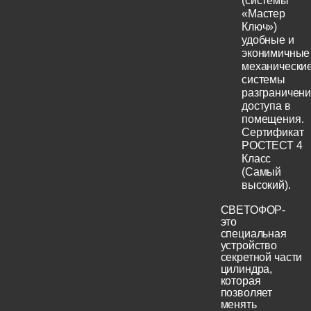
(системы
«Мастер
Ключ»)
удобные и
эконимичные
механически
системы
разграничен
доступа в
помещения.
Сертификат
РОСТЕСТ 4
Класс
(Самый
высокий).
СВЕТОФОР-
это
специальная
устройство
секретной части
цилиндра,
которая
позволяет
менять