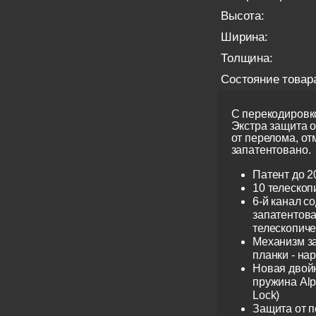
Высота:
Ширина:
Толщина:
Состояние товар
С перекодировко
Экстра защита 
от перелома, от
запатентовано.
Патент до 2
10 телескоп
6-й канал с
запатентов
телескопиче
Механизм з
планки - на
Новая двой
пружина Alp
Lock)
Защита от 