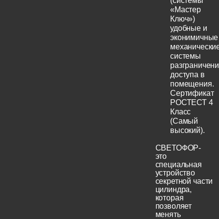
(системы
«Мастер
Ключ»)
удобные и
эконимичные
механически
системы
разграничен
доступа в
помещения.
Сертификат
РОСТЕСТ 4
Класс
(Самый
высокий).
СВЕТОФОР-
это
специальная
устройство
секретной части
цилиндра,
которая
позволяет
менять