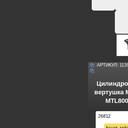
АРТИКУЛ:
113
Цилиндро
вертушка M
MTL800
26812
Акция дейс