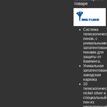
товаре
Система
телескопичес
пинов, с
уникальными
запатентова
пинами для
защиты от
бампинга.
Уникальная
запатентова
заводская
нарезка
10
телескопичес
nickel silver и
специальный
пин из
нержавеюще