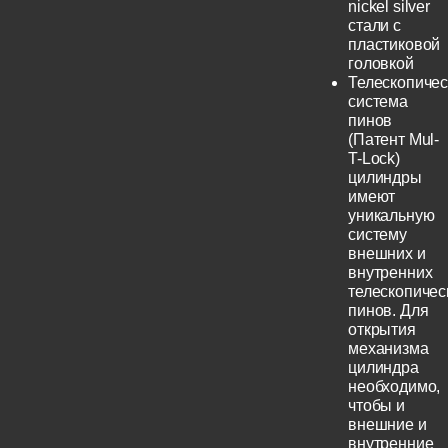
nickel silver
стали с
пластиковой
головкой
Телескопичес
система
пинов
(Патент Mul-
T-Lock)
цилиндры
имеют
уникальную
систему
внешних и
внутренних
телескопичес
пинов. Для
открытия
механизма
цилиндра
необходимо,
чтобы и
внешние и
внутренние