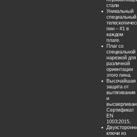
стали
Уникальный
специальный
телескопичес
пин – #1 в
каждом
плаге.
Плаг со
специальной
нарезкой для
различной
ориентации
этого пина.
Высочайшая
защита от
вытягивания
и
высверливан
Сертификат
EN
1003:2015,
Двухсторонн
ключи из