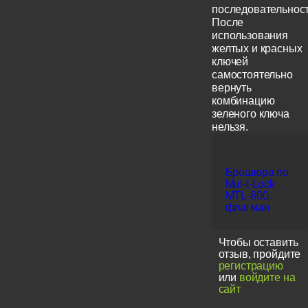
последовательност
После
использования
желтых и красных
ключей
самостоятельно
вернуть
комбинацию
зеленого ключа
нельзя.
Брошюра по
Mul-t-Lock
MTL-800,
флагман
Чтобы оставить
отзыв, пройдите
регистрацию
или
войдите на
сайт