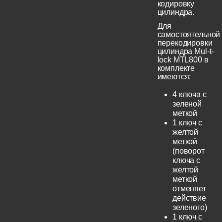
кодировку
цилиндра.
Для
самостоятельной
перекодировки
цилиндра Mul-t-
lock MTL800 в
комплекте
имеются:
4 ключа с
зеленой
меткой
1 ключ с
желтой
меткой
(поворот
ключа с
желтой
меткой
отменяет
действие
зеленого)
1 ключ с