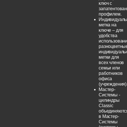
ключ с
запатентова
профилем.
Индивидуаль
метка на
ключе – для
удобства
использовани
разноцветны
индивидуаль
метки для
всех членов
семьи или
работников
офиса
(учреждения)
Мастер-
Системы -
цилиндры
Classic
объединяютс
в Мастер-
Системы