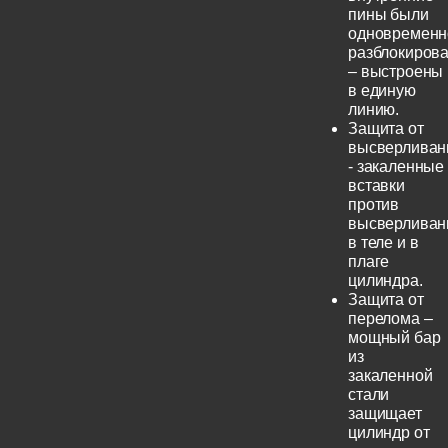
пины были
одновременн
разблокиров
– выстроены
в единую
линию.
Защита от
высверливан
- закаленные
вставки
против
высверливан
в теле и в
плаге
цилиндра.
Защита от
перелома –
мощный бар
из
закаленной
стали
защищает
цилиндр от