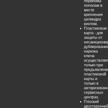
перелома
пополам в
месте
крепления
цилиндра
винтом.
Пластиковая
карта - для
защиты от
несанкциони
дублирования
нарезка
ключа
осуществляе
только при
предъявлени
пластиковой
карты и
только в
авторизован
сервисных
центрах.
Плоский
двусторонни