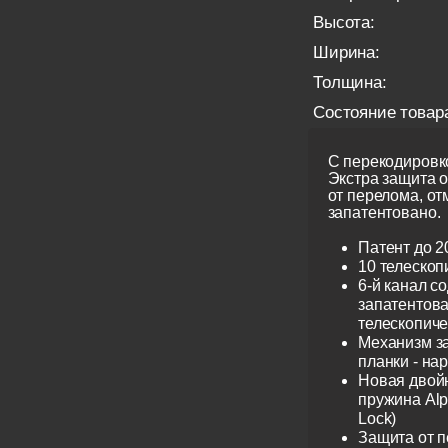
Высота:
Ширина:
Толщина:
Состояние товар
С перекодировко
Экстра защита 
от перелома, от
запатентовано.
Патент до 2
10 телескоп
6-й канал с
запатентов
телескопиче
Механизм з
планки - на
Новая двой
пружина Alp
Lock)
Защита от 