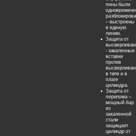
пины были
одновременн
разблокиров
– выстроены
в единую
линию.
Защита от
высверливан
- закаленные
вставки
против
высверливан
в теле и в
плаге
цилиндра.
Защита от
перелома –
мощный бар
из
закаленной
стали
защищает
цилиндр от