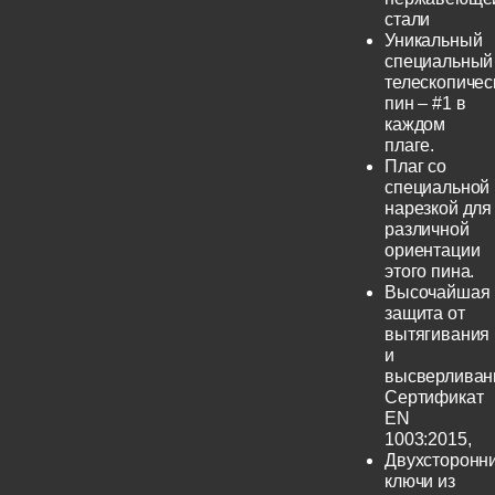
стали
Уникальный
специальный
телескопичес
пин – #1 в
каждом
плаге.
Плаг со
специальной
нарезкой для
различной
ориентации
этого пина.
Высочайшая
защита от
вытягивания
и
высверливан
Сертификат
EN
1003:2015,
Двухсторонн
ключи из