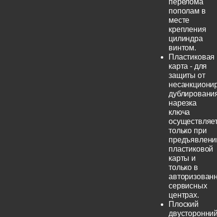
перелома
пополам в
месте
крепления
цилиндра
винтом.
Пластиковая
карта - для
защиты от
несанкциони
дублирования
нарезка
ключа
осуществляе
только при
предъявлени
пластиковой
карты и
только в
авторизован
сервисных
центрах.
Плоский
двусторонни