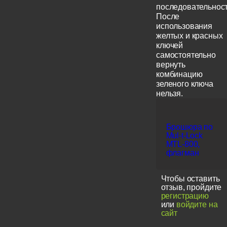
последовательност
После
использования
желтых и красных
ключей
самостоятельно
вернуть
комбинацию
зеленого ключа
нельзя.
Брошюра по
Mul-t-Lock
MTL-800,
флагман
Чтобы оставить
отзыв, пройдите
регистрацию
или
войдите на
сайт