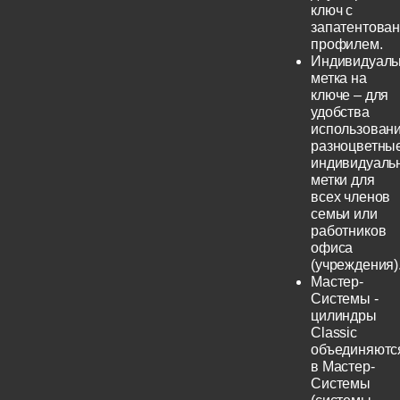
ключ с
запатентова
профилем.
Индивидуаль
метка на
ключе – для
удобства
использовани
разноцветны
индивидуаль
метки для
всех членов
семьи или
работников
офиса
(учреждения)
Мастер-
Системы -
цилиндры
Classic
объединяютс
в Мастер-
Системы