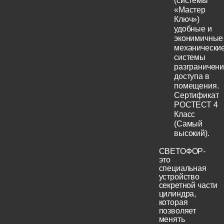
(системы
«Мастер
Ключ»)
удобные и
эконимичные
механически
системы
разграничен
доступа в
помещения.
Сертификат
РОСТЕСТ 4
Класс
(Самый
высокий).
СВЕТОФОР-
это
специальная
устройство
секретной части
цилиндра,
которая
позволяет
менять