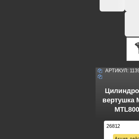
АРТИКУЛ:
113
Цилиндро
вертушка M
MTL800
26812
Акция дейс