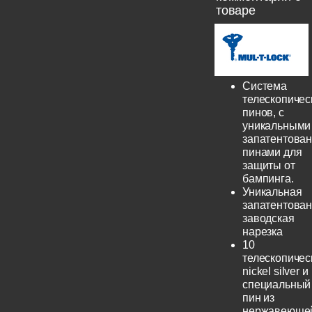
товаре
Система
телескопичес
пинов, с
уникальными
запатентова
пинами для
защиты от
бампинга.
Уникальная
запатентова
заводская
нарезка
10
телескопичес
nickel silver и
специальный
пин из
нержавеюще