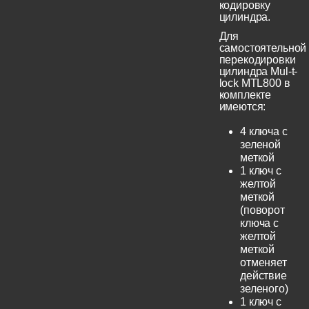
кодировку
цилиндра.
Для
самостоятельной
перекодировки
цилиндра Mul-t-
lock MTL800 в
комплекте
имеются:
4 ключа с
зеленой
меткой
1 ключ с
желтой
меткой
(поворот
ключа с
желтой
меткой
отменяет
действие
зеленого)
1 ключ с