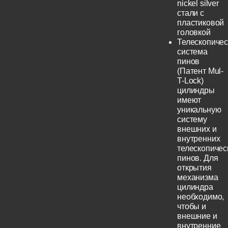
nickel silver
стали с
пластиковой
головкой
Телескопичес
система
пинов
(Патент Mul-
T-Lock)
цилиндры
имеют
уникальную
систему
внешних и
внутренних
телескопичес
пинов. Для
открытия
механизма
цилиндра
необходимо,
чтобы и
внешние и
внутренние