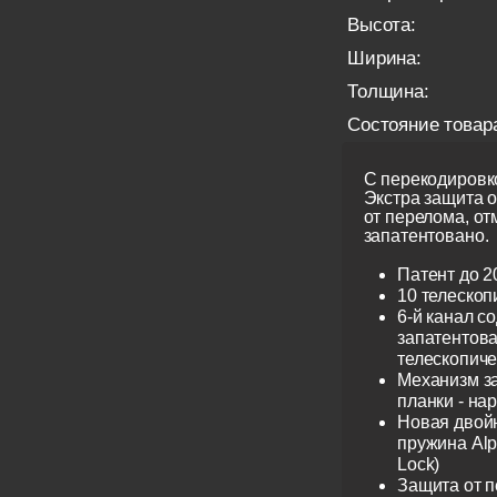
Высота:
Ширина:
Толщина:
Состояние товар
С перекодировко
Экстра защита 
от перелома, от
запатентовано.
Патент до 2
10 телескоп
6-й канал с
запатентов
телескопиче
Механизм з
планки - на
Новая двой
пружина Alp
Lock)
Защита от 