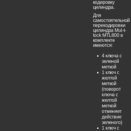
кодировку
цилиндра.
Для
самостоятельной
перекодировки
цилиндра Mul-t-
lock MTL800 в
комплекте
имеются:
4 ключа с
зеленой
меткой
1 ключ с
желтой
меткой
(поворот
ключа с
желтой
меткой
отменяет
действие
зеленого)
1 ключ с