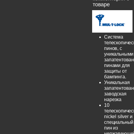
товаре
Система
телескопичес
пинов, с
уникальными
запатентова
пинами для
защиты от
бампинга.
Уникальная
запатентова
заводская
нарезка
10
телескопичес
nickel silver и
специальный
пин из
нержавеюще