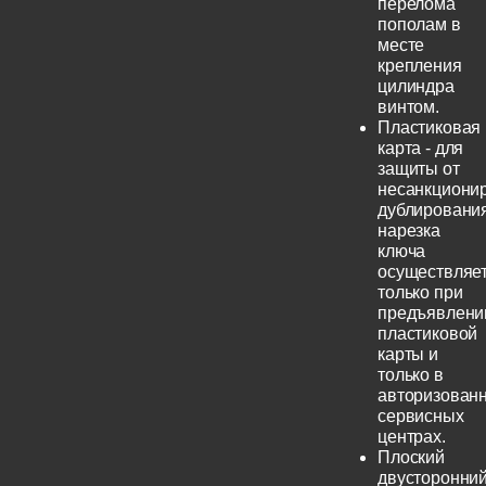
перелома
пополам в
месте
крепления
цилиндра
винтом.
Пластиковая
карта - для
защиты от
несанкциони
дублирования
нарезка
ключа
осуществляе
только при
предъявлени
пластиковой
карты и
только в
авторизован
сервисных
центрах.
Плоский
двусторонни