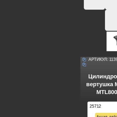
АРТИКУЛ:
113
Цилиндро
вертушка M
MTL800
25712
Акция дейс