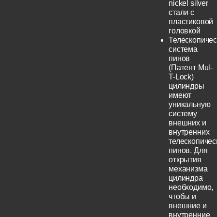
nickel silver
стали с
пластиковой
головкой
Телескопичес
система
пинов
(Патент Mul-
T-Lock)
цилиндры
имеют
уникальную
систему
внешних и
внутренних
телескопичес
пинов. Для
открытия
механизма
цилиндра
необходимо,
чтобы и
внешние и
внутренние