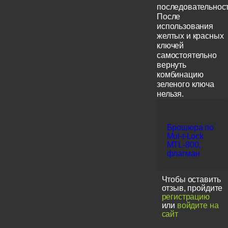
последовательност
После
использования
желтых и красных
ключей
самостоятельно
вернуть
комбинацию
зеленого ключа
нельзя.
Брошюра по
Mul-t-Lock
MTL-800,
флагман
Чтобы оставить
отзыв, пройдите
регистрацию
или
войдите на
сайт