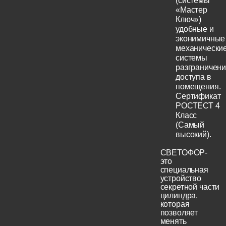
(системы
«Мастер
Ключ»)
удобные и
эконимичные
механически
системы
разграничен
доступа в
помещения.
Сертификат
РОСТЕСТ 4
Класс
(Самый
высокий).
СВЕТОФОР-
это
специальная
устройство
секретной части
цилиндра,
которая
позволяет
менять