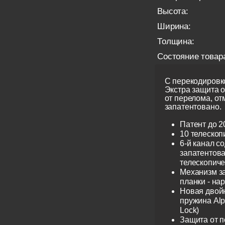
Высота:
Ширина:
Толщина:
Состояние товар
С перекодировко
Экстра защита 
от перелома, от
запатентовано.
Патент до 2
10 телескоп
6-й канал с
запатентов
телескопиче
Механизм з
планки - на
Новая двой
пружина Alp
Lock)
Защита от 