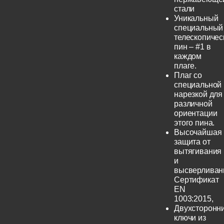
стали
Уникальный
специальный
телескопичес
пин – #1 в
каждом
плаге.
Плаг со
специальной
нарезкой для
различной
ориентации
этого пина.
Высочайшая
защита от
вытягивания
и
высверливан
Сертификат
EN
1003:2015,
Двухсторонн
ключи из