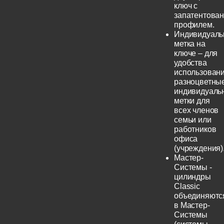
ключ с
запатентова
профилем.
Индивидуаль
метка на
ключе – для
удобства
использовани
разноцветны
индивидуаль
метки для
всех членов
семьи или
работников
офиса
(учреждения)
Мастер-
Системы -
цилиндры
Classic
объединяютс
в Мастер-
Системы