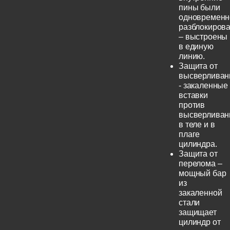
пины были
одновременн
разблокиров
– выстроены
в единую
линию.
Защита от
высверливан
- закаленные
вставки
против
высверливан
в теле и в
плаге
цилиндра.
Защита от
перелома –
мощный бар
из
закаленной
стали
защищает
цилиндр от