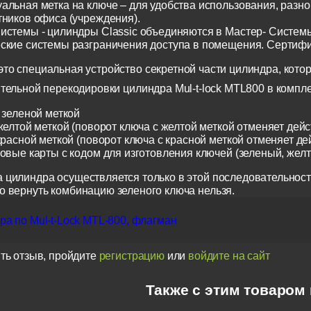
альная метка на ключе – для удобства использования, разн
тников офиса (учреждения).
истемы - цилиндры Classic объединяются в Мастер- Систем
ские системы разграничения доступа в помещения. Сертиф
о специальная устройство секретной части цилиндра, котор
тельной перекодировки цилиндра Mul-t-lock MTL800 в компл
 зеленой меткой
желтой меткой (поворот ключа с желтой меткой отменяет дейс
красной меткой (поворот ключа с красной меткой отменяет де
ковые карты с кодом для изготовления ключей (зеленый, жел
 цилиндра осуществляется только в этой последовательност
о вернуть комбинацию зеленого ключа нельзя.
а по Mul-t-Lock MTL-800, флагман
ть отзыв, пройдите
регистрацию
или
войдите на сайт
Также с этим товаром