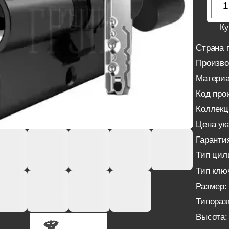
Ку
Страна 
Произво
Материа
Код про
Коллекц
Цена ука
Гаранти
Тип цил
Тип клю
Размер:
Типораз
Высота: