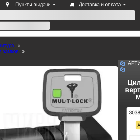
Пункты выдачи
Доставка и оплата
уб продукции Venezia, Fratelli, Tupai, Extreza, Melodia, Forme
нитура
я замков
АРТ
Цил
верт
M
303
А