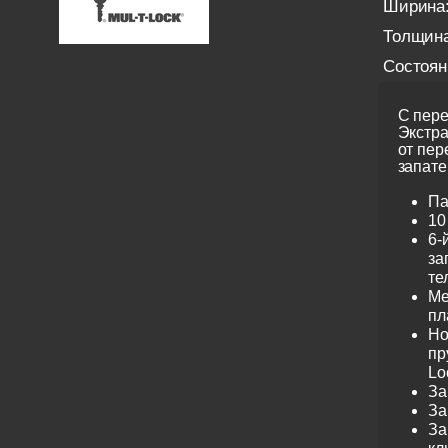
Ширина
Толщина
Состоян
С пере
Экстра
от пер
запате
Па
10
6-
за
те
Ме
пл
Но
пр
Lo
За
За
За