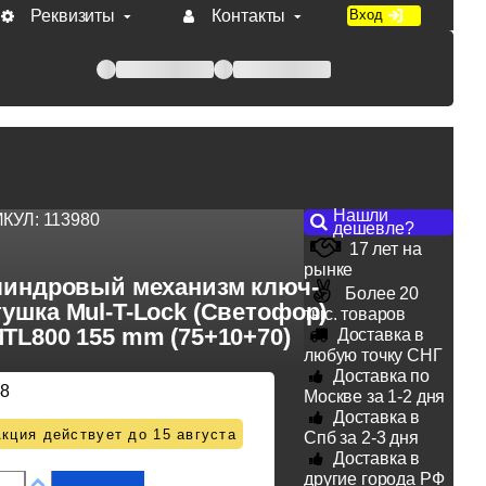
Реквизиты
Контакты
Вход
 при оплате по счету.
Нашли
ИКУЛ:
113980
дешевле?
17 лет на
рынке
индровый механизм ключ-
Более 20
ушка Mul-T-Lock (Светофор)
тыс. товаров
TL800 155 mm (75+10+70)
Доставка в
любую точку СНГ
Доставка по
88
Москве за 1-2 дня
Доставка в
кция действует до 15 августа
Спб за 2-3 дня
Доставка в
другие города РФ