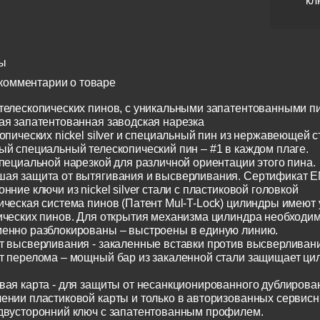
кл
ы
комментарии о товаре
телескопических пинов, с уникальными запатентованными п
ая запатентованная заводская нарезка
опических nickel silver и специальный пин из нержавеющей с
ый специальный телескопический пин – #1 в каждом плаге.
специальной нарезкой для различной ориентации этого пина.
ая защита от вытягивания и высверливания. Сертификат E
нние ключи из nickel silver стали с пластиковой головкой
ическая система пинов (Патент Mul-T-Lock) цилиндры имеют
ических пинов. Для открытия механизма цилиндра необходим
енно разблокированы – выстроены в единую линию.
т высверливания - закаленные вставки против высверливания
т перелома – мощный бар из закаленной стали защищает ци
вая карта - для защиты от несанкционированного дублирован
ении пластиковой карты и только в авторизованных сервисн
двусторонний ключ с запатентованным профилем.