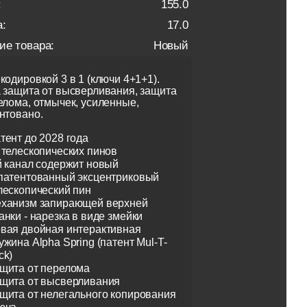
:
155.0
:
17.0
ие товара:
Новый
кодировкой 3 в 1 (ключи 4+1+1).
 защита от высверливания, защита
елома, отмычек, усиленные,
нтовано.
тент до 2028 года
 телескопических пинов
й канал содержит новый
патентованный эксцентриковый
лескопический пин
ханизм запирающей верхней
анки - нарезка в виде змейки
вая двойная интерактивная
ужина Alpha Spring (патент Mul-T-
ck)
щита от перелома
щита от высверливания
щита от нелегального копирования