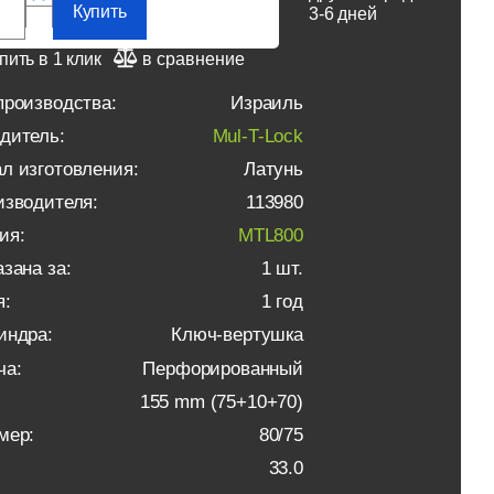
Купить
3-6 дней
пить в 1 клик
в сравнение
производства:
Израиль
дитель:
Mul-T-Lock
л изготовления:
Латунь
изводителя:
113980
ия:
MTL800
зана за:
1 шт.
я:
1 год
индра:
Ключ-вертушка
ча:
Перфорированный
155 mm (75+10+70)
мер:
80/75
33.0