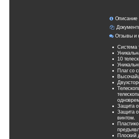
Описание
Документ
Отзывы и 
Система 
Уникальн
10 телеск
Уникальн
Плаг со 
Высочайш
Двухсторо
Телескоп
телескоп
одноврем
Защита о
Защита о
винтом.
Пластико
предъявл
Плоский 