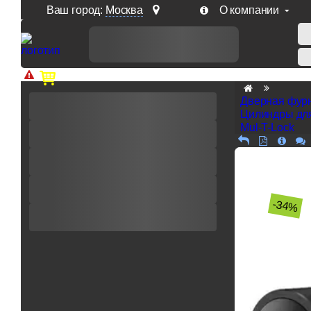
Ваш город:
Москва
О компании
Доп. скидка от цен на сайте 7% при заказе от 50 тыс. р
Дверная фур
Цилиндры дл
Mul-T-Lock
-34%