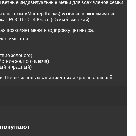
оцветные индивидуальные метки для всех членов семьи
ы (системы «Мастер Ключ») удобные и эконимичные
икат РОСТЕСТ 4 Класс (Самый высокий).
ая позволяет менять кодировку цилиндра.
екте имеются:
твие зеленого)
йствие желтого ключа)
тый и красный)
и. После использования желтых и красных ключей
 покупают