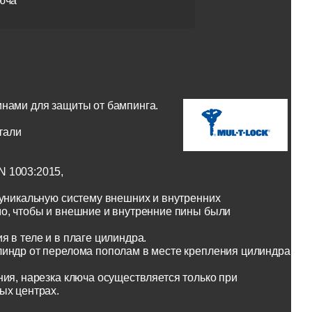
юча
инами для защиты от бампинга.
тали
N 1003:2015,
 уникальную систему внешних и внутренних
о, чтобы и внешние и внутренние пины были
 в теле и в плаге цилиндра.
линдр от перелома пополам в месте крепления цилиндра
ия, нарезка ключа осуществляется только при
ых центрах.