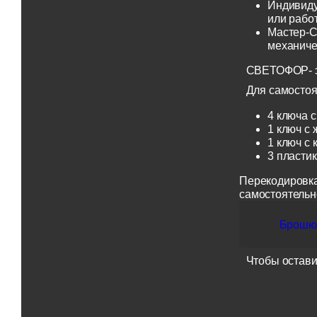
Индивиду
или рабо
Мастер-С
механиче
СВЕТОФОР- эт
Для самостоя
4 ключа с
1 ключ с 
1 ключ с 
3 пласти
Перекодировка
самостоятельн
Брошюр
Чтобы остави