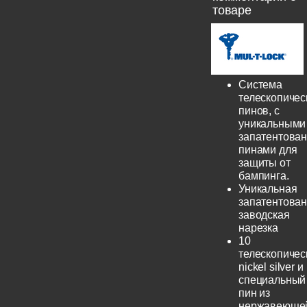
товаре
Система
телескопичес
пинов, с
уникальными
запатентова
пинами для
защиты от
бампинга.
Уникальная
запатентова
заводская
нарезка
10
телескопичес
nickel silver и
специальный
пин из
нержавеюще