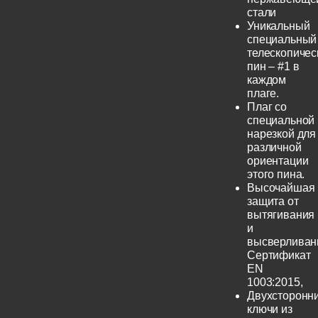
стали
Уникальный
специальный
телескопичес
пин – #1 в
каждом
плаге.
Плаг со
специальной
нарезкой для
различной
ориентации
этого пина.
Высочайшая
защита от
вытягивания
и
высверливан
Сертификат
EN
1003:2015,
Двухсторонн
ключи из