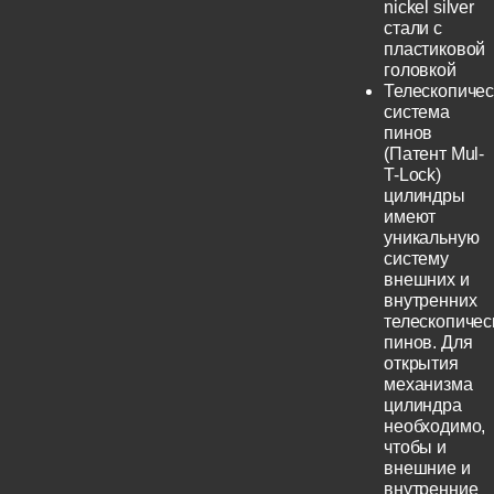
nickel silver
стали с
пластиковой
головкой
Телескопичес
система
пинов
(Патент Mul-
T-Lock)
цилиндры
имеют
уникальную
систему
внешних и
внутренних
телескопичес
пинов. Для
открытия
механизма
цилиндра
необходимо,
чтобы и
внешние и
внутренние