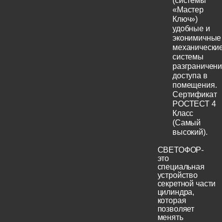
(системы
«Мастер
Ключ»)
удобные и
эконимичные
механически
системы
разграничен
доступа в
помещения.
Сертификат
РОСТЕСТ 4
Класс
(Самый
высокий).
СВЕТОФОР-
это
специальная
устройство
секретной части
цилиндра,
которая
позволяет
менять