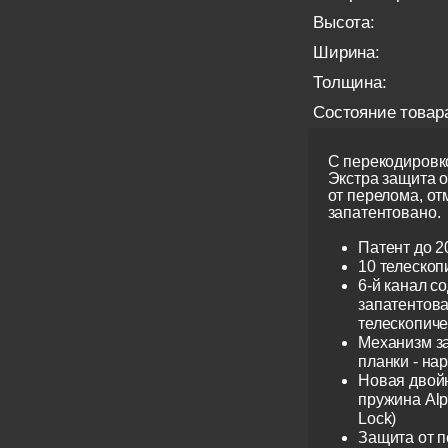
Высота:
Ширина:
Толщина:
Состояние товар
С перекодировко
Экстра защита 
от перелома, от
запатентовано.
Патент до 2
10 телескоп
6-й канал с
запатентов
телескопиче
Механизм з
планки - на
Новая двой
пружина Alp
Lock)
Защита от 