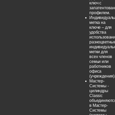
ключ с
запатентова
профилем.
Индивидуаль
метка на
ключе – для
удобства
использовани
разноцветны
индивидуаль
метки для
всех членов
семьи или
работников
офиса
(учреждения)
Мастер-
Системы -
цилиндры
Classic
объединяютс
в Мастер-
Системы