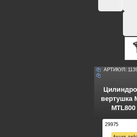
АРТИКУЛ:
113
Цилиндро
вертушка M
MTL800 
29975
Акция дейс