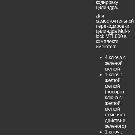
кодировку
цилиндра.
Для
самостоятельной
перекодировки
цилиндра Mul-t-
lock MTL800 в
комплекте
имеются:
4 ключа с
зеленой
меткой
1 ключ с
желтой
меткой
(поворот
ключа с
желтой
меткой
отменяет
действие
зеленого)
1 ключ с