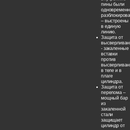
пины были
одновременн
разблокиров
– выстроены
в единую
линию.
Защита от
высверливан
- закаленные
вставки
против
высверливан
в теле и в
плаге
цилиндра.
Защита от
перелома –
мощный бар
из
закаленной
стали
защищает
цилиндр от