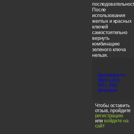
последовательност
После
использования
желтых и красных
ключей
самостоятельно
вернуть
комбинацию
зеленого ключа
нельзя.
Брошюра по
Mul-t-Lock
MTL-800,
флагман
Чтобы оставить
отзыв, пройдите
регистрацию
или
войдите на
сайт