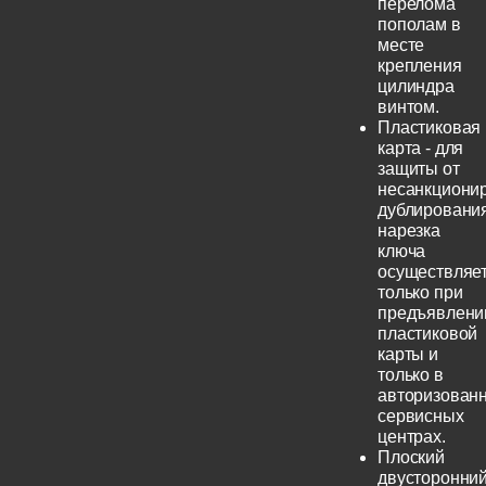
перелома
пополам в
месте
крепления
цилиндра
винтом.
Пластиковая
карта - для
защиты от
несанкциони
дублирования
нарезка
ключа
осуществляе
только при
предъявлени
пластиковой
карты и
только в
авторизован
сервисных
центрах.
Плоский
двусторонни