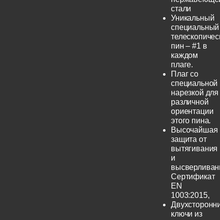
стали
Уникальный
специальный
телескопичес
пин – #1 в
каждом
плаге.
Плаг со
специальной
нарезкой для
различной
ориентации
этого пина.
Высочайшая
защита от
вытягивания
и
высверливан
Сертификат
EN
1003:2015,
Двухсторонн
ключи из