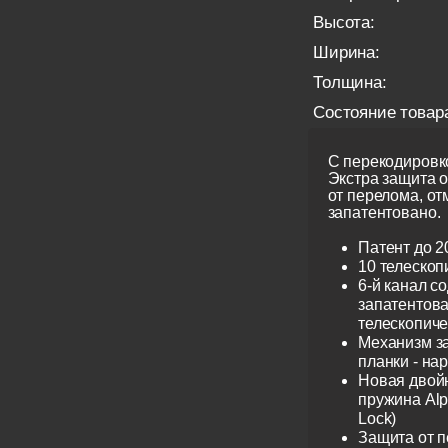
Высота:
Ширина:
Толщина:
Состояние товар
С перекодировко
Экстра защита 
от перелома, от
запатентовано.
Патент до 2
10 телескоп
6-й канал с
запатентов
телескопиче
Механизм з
планки - на
Новая двой
пружина Alp
Lock)
Защита от 