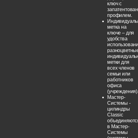
ключ с
запатентова
профилем.
Индивидуаль
метка на
ключе – для
удобства
использовани
разноцветны
индивидуаль
метки для
всех членов
семьи или
работников
офиса
(учреждения)
Мастер-
Системы -
цилиндры
Classic
объединяютс
в Мастер-
Системы