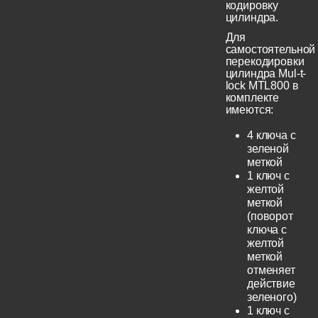
кодировку
цилиндра.
Для
самостоятельной
перекодировки
цилиндра Mul-t-
lock MTL800 в
комплекте
имеются:
4 ключа с
зеленой
меткой
1 ключ с
желтой
меткой
(поворот
ключа с
желтой
меткой
отменяет
действие
зеленого)
1 ключ с