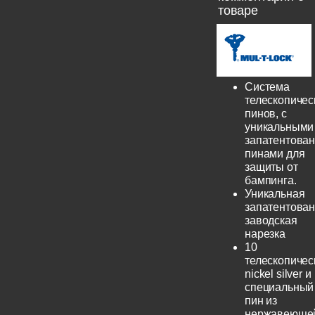
товаре
Система
телескопичес
пинов, с
уникальными
запатентова
пинами для
защиты от
бампинга.
Уникальная
запатентова
заводская
нарезка
10
телескопичес
nickel silver и
специальный
пин из
нержавеюще