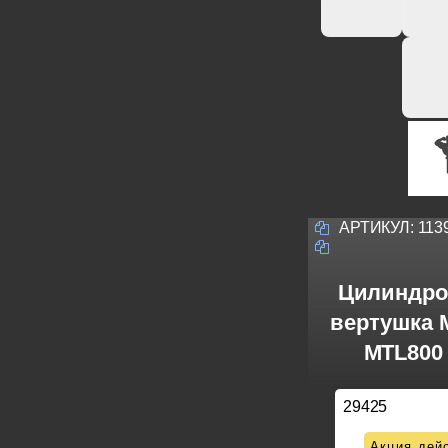
АРТИКУЛ:
113
Цилиндро
вертушка M
MTL800 
29425
Акция дейс