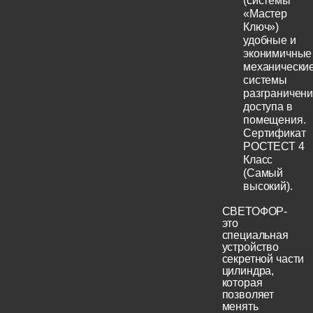
(системы
«Мастер
Ключ»)
удобные и
эконимичные
механически
системы
разграничен
доступа в
помещения.
Сертификат
РОСТЕСТ 4
Класс
(Самый
высокий).
СВЕТОФОР-
это
специальная
устройство
секретной части
цилиндра,
которая
позволяет
менять