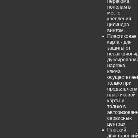
перелома
пополам в
месте
крепления
цилиндра
винтом.
Пластиковая
карта - для
защиты от
несанкциони
дублирования
нарезка
ключа
осуществляе
только при
предъявлени
пластиковой
карты и
только в
авторизован
сервисных
центрах.
Плоский
двусторонни