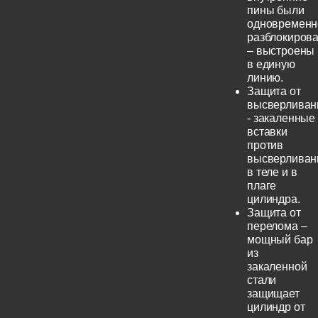
пины были
одновременн
разблокиров
– выстроены
в единую
линию.
Защита от
высверливан
- закаленные
вставки
против
высверливан
в теле и в
плаге
цилиндра.
Защита от
перелома –
мощный бар
из
закаленной
стали
защищает
цилиндр от