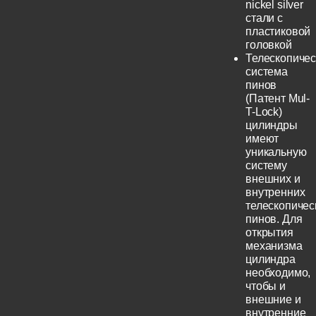
nickel silver
стали с
пластиковой
головкой
Телескопичес
система
пинов
(Патент Mul-
T-Lock)
цилиндры
имеют
уникальную
систему
внешних и
внутренних
телескопичес
пинов. Для
открытия
механизма
цилиндра
необходимо,
чтобы и
внешние и
внутренние