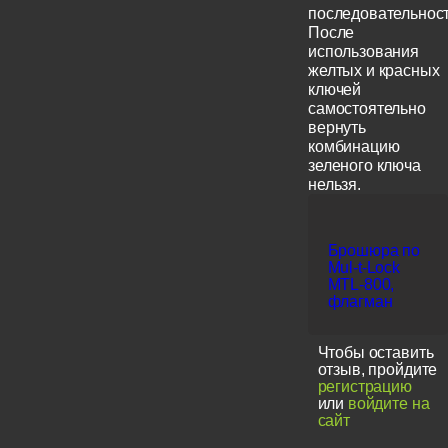
последовательност
После
использования
желтых и красных
ключей
самостоятельно
вернуть
комбинацию
зеленого ключа
нельзя.
Брошюра по
Mul-t-Lock
MTL-800,
флагман
Чтобы оставить
отзыв, пройдите
регистрацию
или
войдите на
сайт