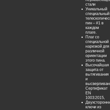
стали
Уникальный
специальный
телескопичес
пин – #1 в
каждом
плаге.
Плаг со
специальной
нарезкой для
различной
ориентации
этого пина.
Высочайшая
защита от
вытягивания
и
высверливан
Сертификат
EN
1003:2015,
Двухсторонн
ключи из