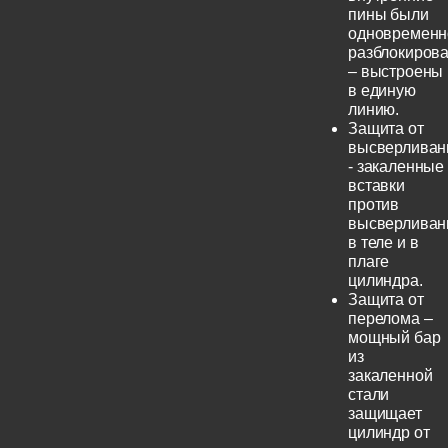
пины были
одновременн
разблокиров
– выстроены
в единую
линию.
Защита от
высверливан
- закаленные
вставки
против
высверливан
в теле и в
плаге
цилиндра.
Защита от
перелома –
мощный бар
из
закаленной
стали
защищает
цилиндр от