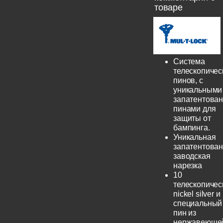
товаре
Система
телескопичес
пинов, с
уникальными
запатентова
пинами для
защиты от
бампинга.
Уникальная
запатентова
заводская
нарезка
10
телескопичес
nickel silver и
специальный
пин из
нержавеюще