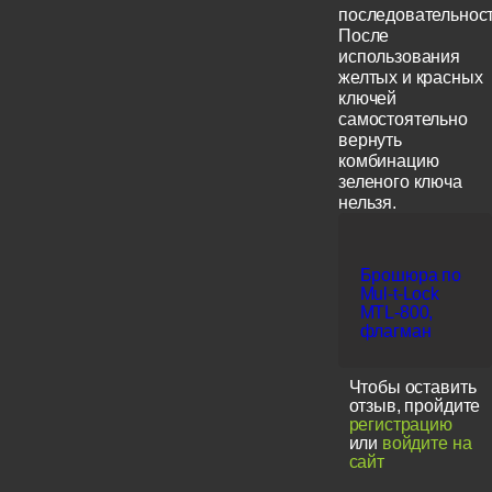
последовательност
После
использования
желтых и красных
ключей
самостоятельно
вернуть
комбинацию
зеленого ключа
нельзя.
Брошюра по
Mul-t-Lock
MTL-800,
флагман
Чтобы оставить
отзыв, пройдите
регистрацию
или
войдите на
сайт