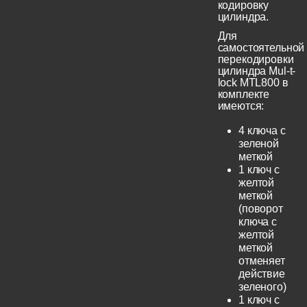
кодировку
цилиндра.
Для
самостоятельной
перекодировки
цилиндра Mul-t-
lock MTL800 в
комплекте
имеются:
4 ключа с
зеленой
меткой
1 ключ с
желтой
меткой
(поворот
ключа с
желтой
меткой
отменяет
действие
зеленого)
1 ключ с