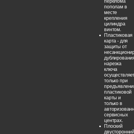
перелома
пополам в
месте
крепления
цилиндра
винтом.
Пластиковая
карта - для
защиты от
несанкциони
дублирования
нарезка
ключа
осуществляе
только при
предъявлени
пластиковой
карты и
только в
авторизован
сервисных
центрах.
Плоский
двусторонни