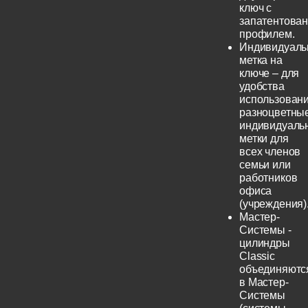
ключ с
запатентова
профилем.
Индивидуаль
метка на
ключе – для
удобства
использовани
разноцветны
индивидуаль
метки для
всех членов
семьи или
работников
офиса
(учреждения)
Мастер-
Системы -
цилиндры
Classic
объединяютс
в Мастер-
Системы