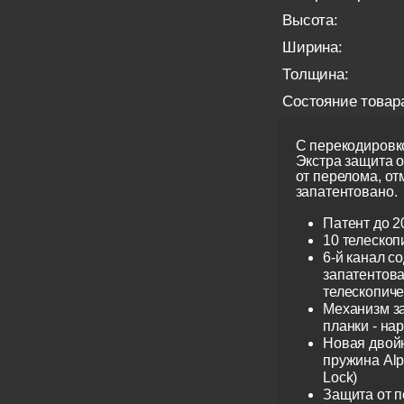
Высота:
Ширина:
Толщина:
Состояние товар
С перекодировко
Экстра защита 
от перелома, от
запатентовано.
Патент до 2
10 телескоп
6-й канал с
запатентов
телескопиче
Механизм з
планки - на
Новая двой
пружина Alp
Lock)
Защита от 