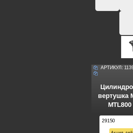
АРТИКУЛ:
113
Цилиндро
вертушка M
MTL800 
29150
Акция дей