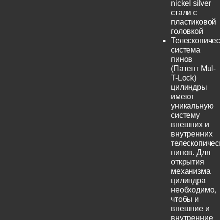
nickel silver
стали с
пластиковой
головкой
Телескопичес
система
пинов
(Патент Mul-
T-Lock)
цилиндры
имеют
уникальную
систему
внешних и
внутренних
телескопичес
пинов. Для
открытия
механизма
цилиндра
необходимо,
чтобы и
внешние и
внутренние