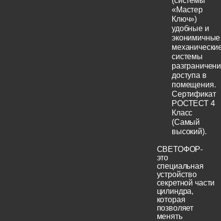
(системы
«Мастер
Ключ»)
удобные и
эконимичные
механически
системы
разграничен
доступа в
помещения.
Сертификат
РОСТЕСТ 4
Класс
(Самый
высокий).
СВЕТОФОР-
это
специальная
устройство
секретной части
цилиндра,
которая
позволяет
менять