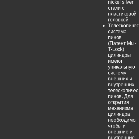
nickel silver
стали с
пластиковой
головкой
Телескопичес
система
пинов
(Патент Mul-
T-Lock)
цилиндры
имеют
уникальную
систему
внешних и
внутренних
телескопичес
пинов. Для
открытия
механизма
цилиндра
необходимо,
чтобы и
внешние и
внутренние