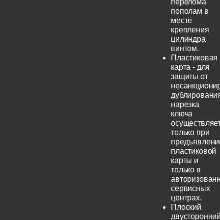
перелома
пополам в
месте
крепления
цилиндра
винтом.
Пластиковая
карта - для
защиты от
несанкциони
дублирования
нарезка
ключа
осуществляе
только при
предъявлени
пластиковой
карты и
только в
авторизован
сервисных
центрах.
Плоский
двусторонни