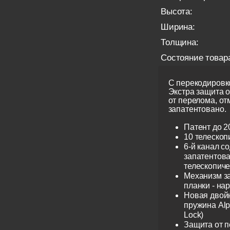
Высота:
Ширина:
Толщина:
Состояние товар
С перекодировко
Экстра защита 
от перелома, от
запатентовано.
Патент до 2
10 телескоп
6-й канал с
запатентов
телескопиче
Механизм з
планки - на
Новая двой
пружина Alp
Lock)
Защита от 