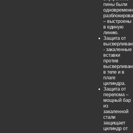
пины были
одновременн
разблокиров
– выстроены
в единую
линию.
Защита от
высверливан
- закаленные
вставки
против
высверливан
в теле и в
плаге
цилиндра.
Защита от
перелома –
мощный бар
из
закаленной
стали
защищает
цилиндр от