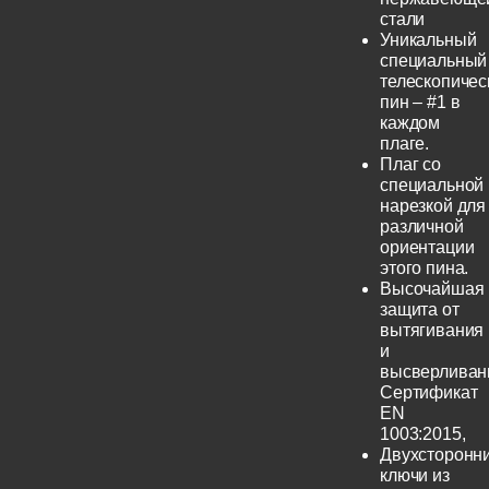
стали
Уникальный
специальный
телескопичес
пин – #1 в
каждом
плаге.
Плаг со
специальной
нарезкой для
различной
ориентации
этого пина.
Высочайшая
защита от
вытягивания
и
высверливан
Сертификат
EN
1003:2015,
Двухсторонн
ключи из