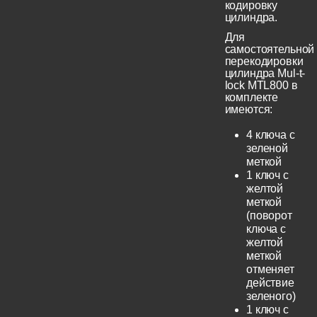
кодировку
цилиндра.
Для
самостоятельной
перекодировки
цилиндра Mul-t-
lock MTL800 в
комплекте
имеются:
4 ключа с
зеленой
меткой
1 ключ с
желтой
меткой
(поворот
ключа с
желтой
меткой
отменяет
действие
зеленого)
1 ключ с