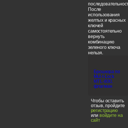
последовательност
После
использования
желтых и красных
ключей
самостоятельно
вернуть
комбинацию
зеленого ключа
нельзя.
Брошюра по
Mul-t-Lock
MTL-800,
флагман
Чтобы оставить
отзыв, пройдите
регистрацию
или
войдите на
сайт