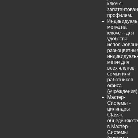
ключ с
запатентова
профилем.
Индивидуаль
метка на
ключе – для
удобства
использовани
разноцветны
индивидуаль
метки для
всех членов
семьи или
работников
офиса
(учреждения)
Мастер-
Системы -
цилиндры
Classic
объединяютс
в Мастер-
Системы