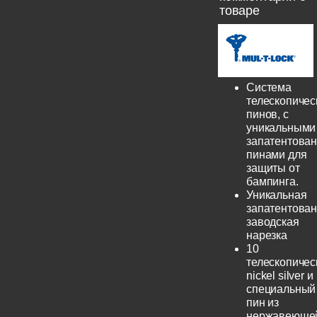
товаре
Система
телескопичес
пинов, с
уникальными
запатентова
пинами для
защиты от
бампинга.
Уникальная
запатентова
заводская
нарезка
10
телескопичес
nickel silver и
специальный
пин из
нержавеюще