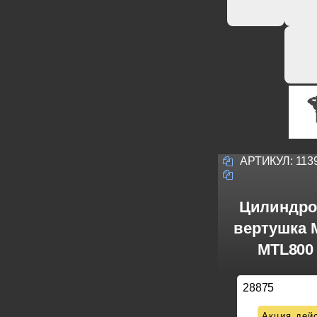
АРТИКУЛ:
113
Цилиндро
вертушка M
MTL800 
28875
Акция дейс