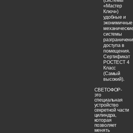
(системы
«Мастер
Ключ»)
удобные и
эконимичные
механически
системы
разграничен
доступа в
помещения.
Сертификат
РОСТЕСТ 4
Класс
(Самый
высокий).
СВЕТОФОР-
это
специальная
устройство
секретной части
цилиндра,
которая
позволяет
менять