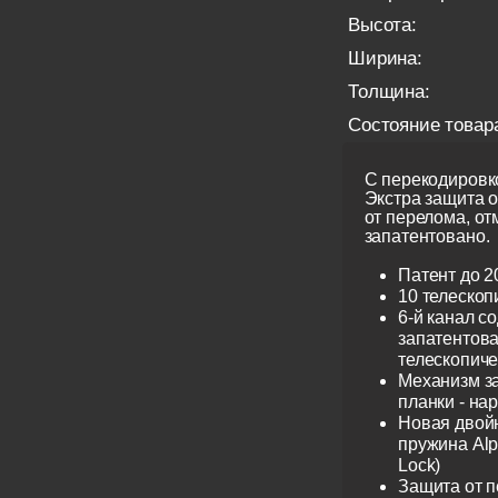
Высота:
Ширина:
Толщина:
Состояние товар
С перекодировко
Экстра защита 
от перелома, от
запатентовано.
Патент до 2
10 телескоп
6-й канал с
запатентов
телескопиче
Механизм з
планки - на
Новая двой
пружина Alp
Lock)
Защита от 