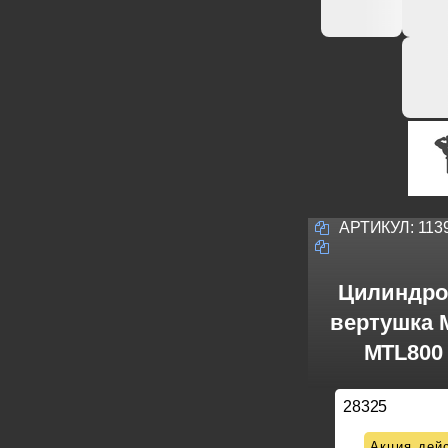
АРТИКУЛ:
113
Цилиндро
вертушка M
MTL800 
28325
Акция дейс