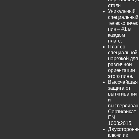
стали
Уникальный
специальный
телескопичес
пин – #1 в
каждом
плаге.
Плаг со
специальной
нарезкой для
различной
ориентации
этого пина.
Высочайшая
защита от
вытягивания
и
высверливан
Сертификат
EN
1003:2015,
Двухсторонн
ключи из