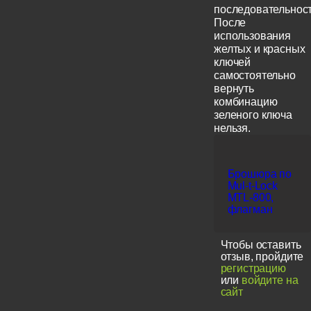
последовательност
После
использования
желтых и красных
ключей
самостоятельно
вернуть
комбинацию
зеленого ключа
нельзя.
Брошюра по
Mul-t-Lock
MTL-800,
флагман
Чтобы оставить
отзыв, пройдите
регистрацию
или
войдите на
сайт