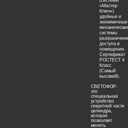
(системы
«Мастер
Ключ»)
удобные и
эконимичные
механически
системы
разграничен
доступа в
помещения.
Сертификат
РОСТЕСТ 4
Класс
(Самый
высокий).
СВЕТОФОР-
это
специальная
устройство
секретной части
цилиндра,
которая
позволяет
менять