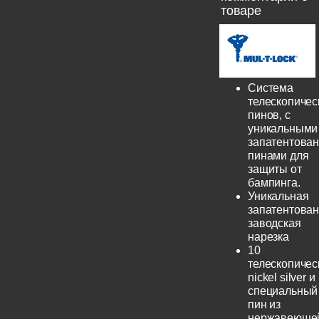
товаре
Система
телескопичес
пинов, с
уникальными
запатентова
пинами для
защиты от
бампинга.
Уникальная
запатентова
заводская
нарезка
10
телескопичес
nickel silver и
специальный
пин из
нержавеюще