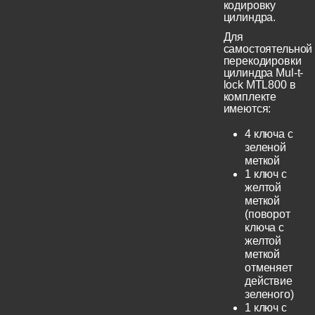
кодировку
цилиндра.
Для
самостоятельной
перекодировки
цилиндра Mul-t-
lock MTL800 в
комплекте
имеются:
4 ключа с
зеленой
меткой
1 ключ с
желтой
меткой
(поворот
ключа с
желтой
меткой
отменяет
действие
зеленого)
1 ключ с