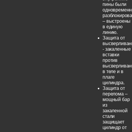
пины были
одновременн
разблокиров
– выстроены
в единую
линию.
Защита от
высверливан
- закаленные
вставки
против
высверливан
в теле и в
плаге
цилиндра.
Защита от
перелома –
мощный бар
из
закаленной
стали
защищает
цилиндр от