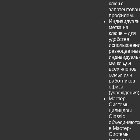
ключ с
запатентова
профилем.
Индивидуаль
метка на
ключе – для
удобства
использовани
разноцветны
индивидуаль
метки для
всех членов
семьи или
работников
офиса
(учреждения)
Мастер-
Системы -
цилиндры
Classic
объединяютс
в Мастер-
Системы