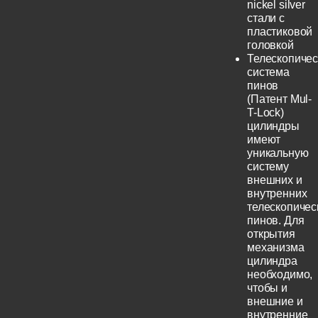
nickel silver
стали с
пластиковой
головкой
Телескопичес
система
пинов
(Патент Mul-
T-Lock)
цилиндры
имеют
уникальную
систему
внешних и
внутренних
телескопичес
пинов. Для
открытия
механизма
цилиндра
необходимо,
чтобы и
внешние и
внутренние