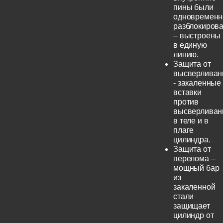
пины были
одновременн
разблокиров
– выстроены
в единую
линию.
Защита от
высверливан
- закаленные
вставки
против
высверливан
в теле и в
плаге
цилиндра.
Защита от
перелома –
мощный бар
из
закаленной
стали
защищает
цилиндр от