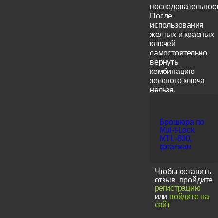
последовательност
После
использования
желтых и красных
ключей
самостоятельно
вернуть
комбинацию
зеленого ключа
нельзя.
Брошюра по
Mul-t-Lock
MTL-800,
флагман
Чтобы оставить
отзыв, пройдите
регистрацию
или
войдите на
сайт