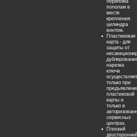
перелома
пополам в
месте
крепления
цилиндра
винтом.
Пластиковая
карта - для
защиты от
несанкциони
дублирования
нарезка
ключа
осуществляе
только при
предъявлени
пластиковой
карты и
только в
авторизован
сервисных
центрах.
Плоский
двусторонни