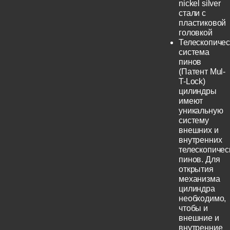
nickel silver
стали с
пластиковой
головкой
Телескопичес
система
пинов
(Патент Mul-
T-Lock)
цилиндры
имеют
уникальную
систему
внешних и
внутренних
телескопичес
пинов. Для
открытия
механизма
цилиндра
необходимо,
чтобы и
внешние и
внутренние