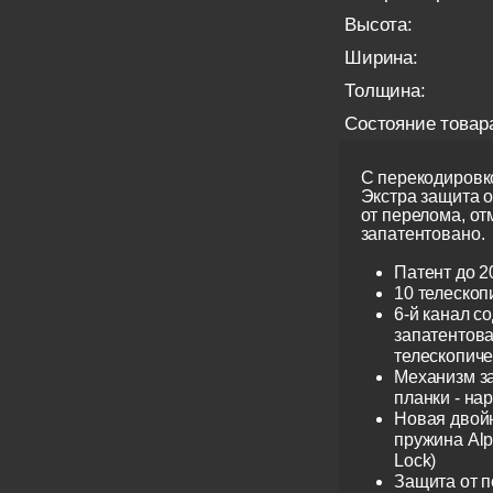
Высота:
Ширина:
Толщина:
Состояние товар
С перекодировко
Экстра защита 
от перелома, от
запатентовано.
Патент до 2
10 телескоп
6-й канал с
запатентов
телескопиче
Механизм з
планки - на
Новая двой
пружина Alp
Lock)
Защита от 