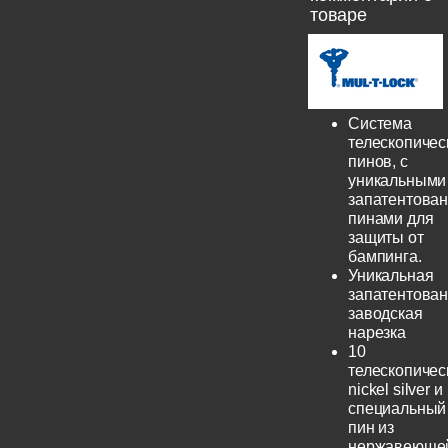
товаре
Система
телескопичес
пинов, с
уникальными
запатентова
пинами для
защиты от
бампинга.
Уникальная
запатентова
заводская
нарезка
10
телескопичес
nickel silver и
специальный
пин из
нержавеюще