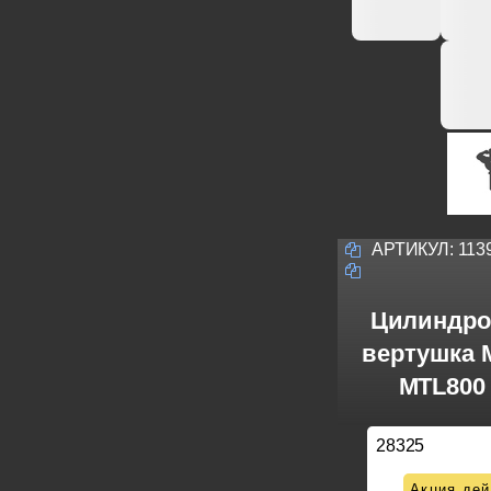
АРТИКУЛ:
113
Цилиндро
вертушка M
MTL800 
28325
Акция дей