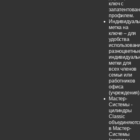
ключ с
запатентова
профилем.
Индивидуаль
метка на
ключе – для
удобства
использовани
разноцветны
индивидуаль
метки для
всех членов
семьи или
работников
офиса
(учреждения)
Мастер-
Системы -
цилиндры
Classic
объединяютс
в Мастер-
Системы