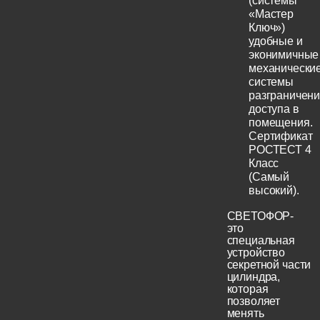
(системы
«Мастер
Ключ»)
удобные и
эконимичные
механически
системы
разграничен
доступа в
помещения.
Сертификат
РОСТЕСТ 4
Класс
(Самый
высокий).
СВЕТОФОР-
это
специальная
устройство
секретной части
цилиндра,
которая
позволяет
менять