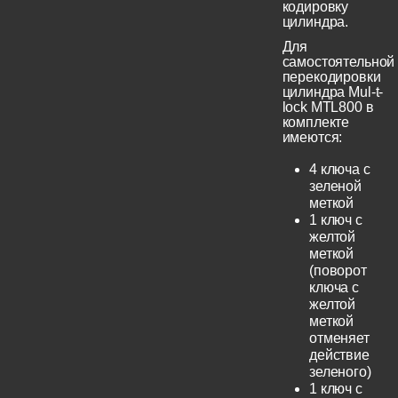
кодировку
цилиндра.
Для
самостоятельной
перекодировки
цилиндра Mul-t-
lock MTL800 в
комплекте
имеются:
4 ключа с
зеленой
меткой
1 ключ с
желтой
меткой
(поворот
ключа с
желтой
меткой
отменяет
действие
зеленого)
1 ключ с