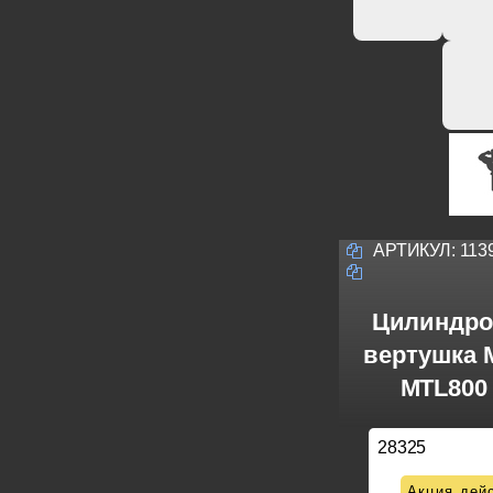
АРТИКУЛ:
113
Цилиндро
вертушка M
MTL800 
28325
Акция дейс