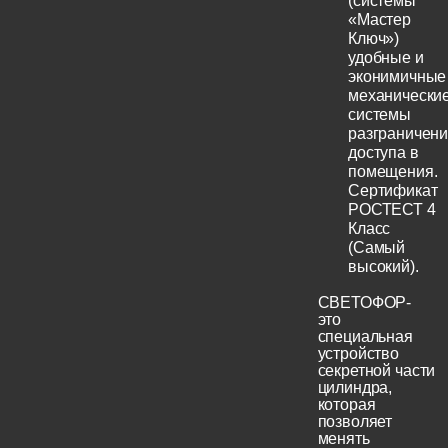
(системы
«Мастер
Ключ»)
удобные и
эконимичные
механически
системы
разграничен
доступа в
помещения.
Сертификат
РОСТЕСТ 4
Класс
(Самый
высокий).
СВЕТОФОР-
это
специальная
устройство
секретной части
цилиндра,
которая
позволяет
менять