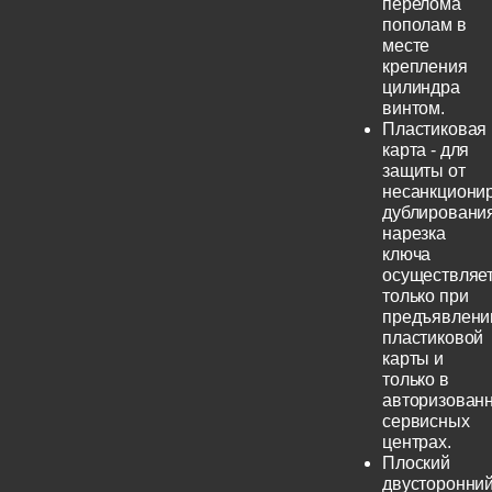
перелома
пополам в
месте
крепления
цилиндра
винтом.
Пластиковая
карта - для
защиты от
несанкциони
дублирования
нарезка
ключа
осуществляе
только при
предъявлени
пластиковой
карты и
только в
авторизован
сервисных
центрах.
Плоский
двусторонни