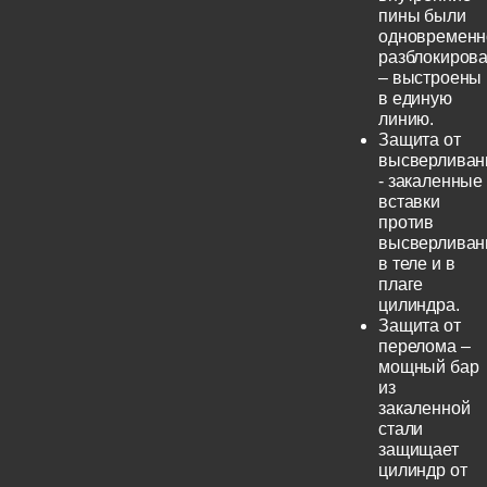
пины были
одновременн
разблокиров
– выстроены
в единую
линию.
Защита от
высверливан
- закаленные
вставки
против
высверливан
в теле и в
плаге
цилиндра.
Защита от
перелома –
мощный бар
из
закаленной
стали
защищает
цилиндр от