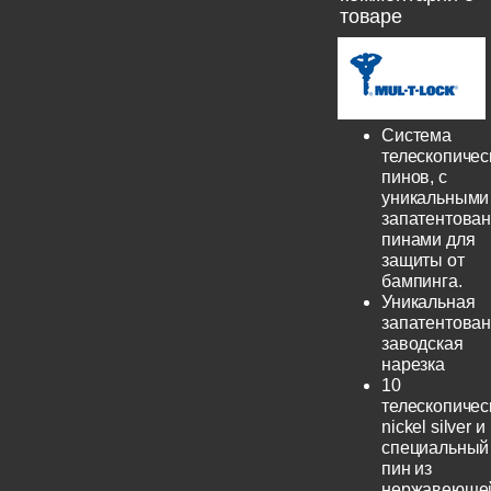
товаре
Система
телескопичес
пинов, с
уникальными
запатентова
пинами для
защиты от
бампинга.
Уникальная
запатентова
заводская
нарезка
10
телескопичес
nickel silver и
специальный
пин из
нержавеюще