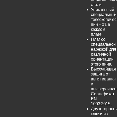
стали
Уникальный
специальный
телескопичес
пин – #1 в
каждом
плаге.
Плаг со
специальной
нарезкой для
различной
ориентации
этого пина.
Высочайшая
защита от
вытягивания
и
высверливан
Сертификат
EN
1003:2015,
Двухсторонн
ключи из