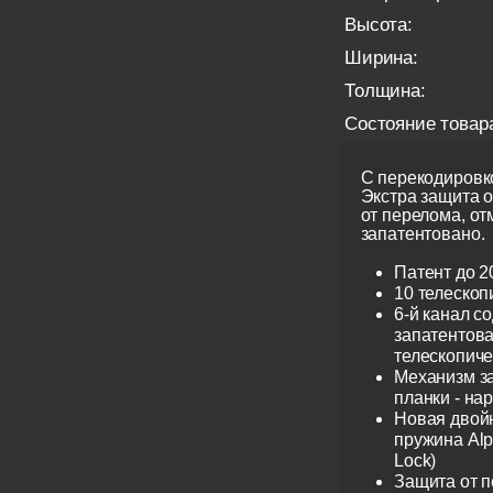
Высота:
Ширина:
Толщина:
Состояние товар
С перекодировко
Экстра защита 
от перелома, от
запатентовано.
Патент до 2
10 телескоп
6-й канал с
запатентов
телескопиче
Механизм з
планки - на
Новая двой
пружина Alp
Lock)
Защита от 