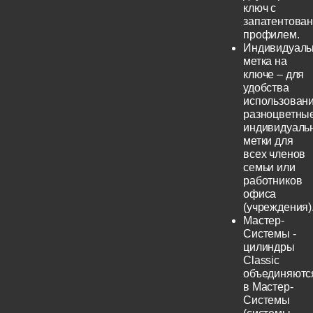
ключ с
запатентова
профилем.
Индивидуаль
метка на
ключе – для
удобства
использовани
разноцветны
индивидуаль
метки для
всех членов
семьи или
работников
офиса
(учреждения)
Мастер-
Системы -
цилиндры
Classic
объединяютс
в Мастер-
Системы