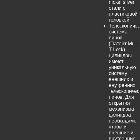
nickel silver
стали с
пластиковой
головкой
Телескопичес
система
пинов
(Патент Mul-
T-Lock)
цилиндры
имеют
уникальную
систему
внешних и
внутренних
телескопичес
пинов. Для
открытия
механизма
цилиндра
необходимо,
чтобы и
внешние и
внутренние