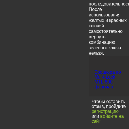
последовательност
После
использования
желтых и красных
ключей
самостоятельно
вернуть
комбинацию
зеленого ключа
нельзя.
Брошюра по
Mul-t-Lock
MTL-800,
флагман
Чтобы оставить
отзыв, пройдите
регистрацию
или
войдите на
сайт