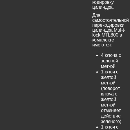
кодировку
цилиндра.
Для
самостоятельной
перекодировки
цилиндра Mul-t-
lock MTL800 в
комплекте
имеются:
4 ключа с
зеленой
меткой
1 ключ с
желтой
меткой
(поворот
ключа с
желтой
меткой
отменяет
действие
зеленого)
1 ключ с