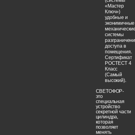
(системы
«Мастер
Ключ»)
удобные и
эконимичные
механически
системы
разграничен
доступа в
помещения.
Сертификат
РОСТЕСТ 4
Класс
(Самый
высокий).
СВЕТОФОР-
это
специальная
устройство
секретной части
цилиндра,
которая
позволяет
менять