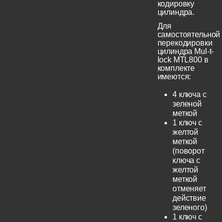
кодировку
цилиндра.
Для
самостоятельной
перекодировки
цилиндра Mul-t-
lock MTL800 в
комплекте
имеются:
4 ключа с
зеленой
меткой
1 ключ с
желтой
меткой
(поворот
ключа с
желтой
меткой
отменяет
действие
зеленого)
1 ключ с