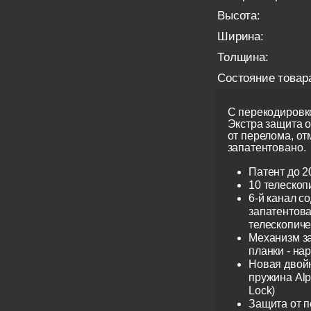
Высота:
Ширина:
Толщина:
Состояние товар
С перекодировко
Экстра защита 
от перелома, от
запатентовано.
Патент до 2
10 телескоп
6-й канал с
запатентов
телескопиче
Механизм з
планки - на
Новая двой
пружина Alp
Lock)
Защита от 