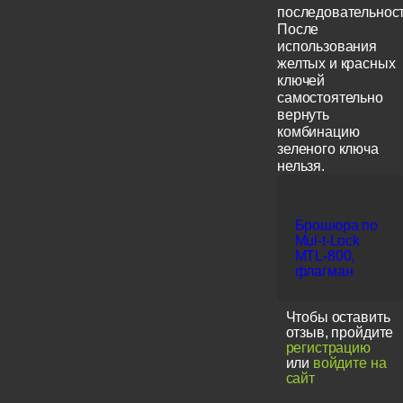
последовательност
После
использования
желтых и красных
ключей
самостоятельно
вернуть
комбинацию
зеленого ключа
нельзя.
Брошюра по
Mul-t-Lock
MTL-800,
флагман
Чтобы оставить
отзыв, пройдите
регистрацию
или
войдите на
сайт