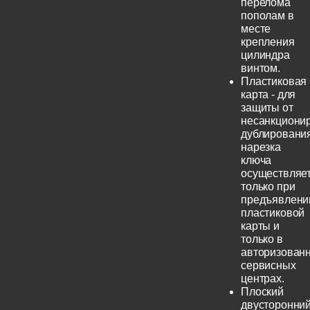
перелома
пополам в
месте
крепления
цилиндра
винтом.
Пластиковая
карта - для
защиты от
несанкциони
дублирования
нарезка
ключа
осуществляе
только при
предъявлени
пластиковой
карты и
только в
авторизован
сервисных
центрах.
Плоский
двусторонни