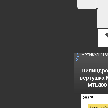
АРТИКУЛ:
113
Цилиндро
вертушка M
MTL800 
28325
Акция дейс