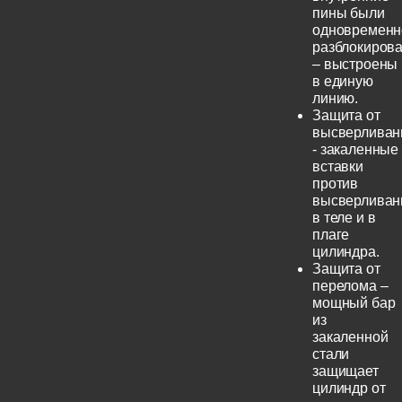
пины были
одновременн
разблокиров
– выстроены
в единую
линию.
Защита от
высверливан
- закаленные
вставки
против
высверливан
в теле и в
плаге
цилиндра.
Защита от
перелома –
мощный бар
из
закаленной
стали
защищает
цилиндр от