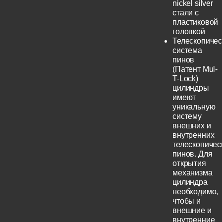
nickel silver
стали с
пластиковой
головкой
Телескопичес
система
пинов
(Патент Mul-
T-Lock)
цилиндры
имеют
уникальную
систему
внешних и
внутренних
телескопичес
пинов. Для
открытия
механизма
цилиндра
необходимо,
чтобы и
внешние и
внутренние