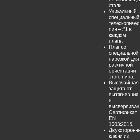
стали
Уникальный
специальный
телескопичес
пин – #1 в
каждом
плаге.
Плаг со
специальной
нарезкой для
различной
ориентации
этого пина.
Высочайшая
защита от
вытягивания
и
высверливан
Сертификат
EN
1003:2015,
Двухсторонн
ключи из