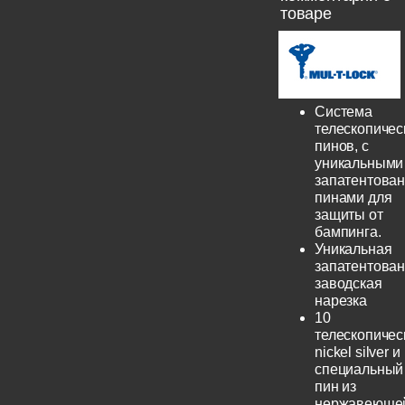
товаре
Система
телескопичес
пинов, с
уникальными
запатентова
пинами для
защиты от
бампинга.
Уникальная
запатентова
заводская
нарезка
10
телескопичес
nickel silver и
специальный
пин из
нержавеюще