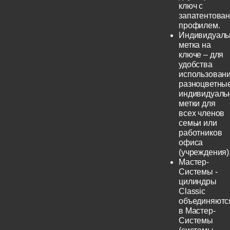
ключ с
запатентова
профилем.
Индивидуаль
метка на
ключе – для
удобства
использовани
разноцветны
индивидуаль
метки для
всех членов
семьи или
работников
офиса
(учреждения)
Мастер-
Системы -
цилиндры
Classic
объединяютс
в Мастер-
Системы