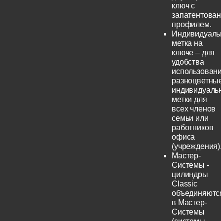
ключ с
запатентова
профилем.
Индивидуаль
метка на
ключе – для
удобства
использовани
разноцветны
индивидуаль
метки для
всех членов
семьи или
работников
офиса
(учреждения)
Мастер-
Системы -
цилиндры
Classic
объединяютс
в Мастер-
Системы