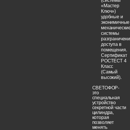
(системы
«Мастер
Ключ»)
удобные и
эконимичные
механически
системы
разграничен
доступа в
помещения.
Сертификат
РОСТЕСТ 4
Класс
(Самый
высокий).
СВЕТОФОР-
это
специальная
устройство
секретной части
цилиндра,
которая
позволяет
менять