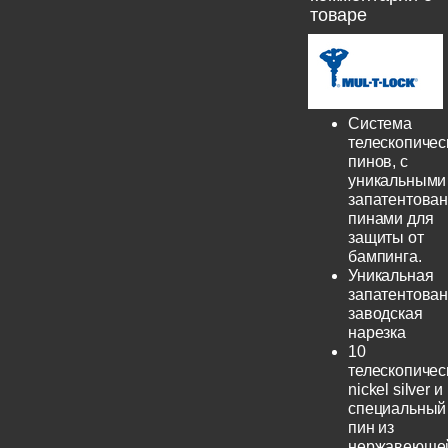
товаре
Система
телескопичес
пинов, с
уникальными
запатентова
пинами для
защиты от
бампинга.
Уникальная
запатентова
заводская
нарезка
10
телескопичес
nickel silver и
специальный
пин из
нержавеюще