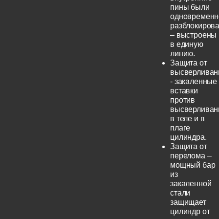
пины были
одновременн
разблокиров
– выстроены
в единую
линию.
Защита от
высверливан
- закаленные
вставки
против
высверливан
в теле и в
плаге
цилиндра.
Защита от
перелома –
мощный бар
из
закаленной
стали
защищает
цилиндр от