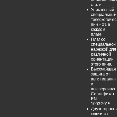
стали
Уникальный
специальный
телескопичес
пин – #1 в
каждом
плаге.
Плаг со
специальной
нарезкой для
различной
ориентации
этого пина.
Высочайшая
защита от
вытягивания
и
высверливан
Сертификат
EN
1003:2015,
Двухсторонн
ключи из