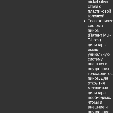
nickel silver
стали с
пластиковой
головкой
Телескопичес
система
пинов
(Патент Mul-
T-Lock)
цилиндры
имеют
уникальную
систему
внешних и
внутренних
телескопичес
пинов. Для
открытия
механизма
цилиндра
необходимо,
чтобы и
внешние и
внутренние