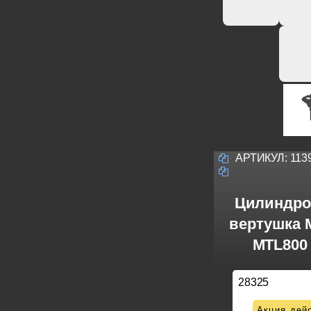
АРТИКУЛ:
113
Цилиндро
вертушка M
MTL800 
28325
Акция дейс