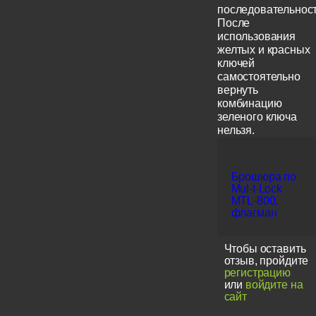
последовательност
После
использования
желтых и красных
ключей
самостоятельно
вернуть
комбинацию
зеленого ключа
нельзя.
Брошюра по
Mul-t-Lock
MTL-800,
флагман
Чтобы оставить
отзыв, пройдите
регистрацию
или
войдите на
сайт