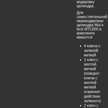
кодировку
цилиндра.
Для
самостоятельной
перекодировки
цилиндра Mul-t-
lock MTL800 в
комплекте
имеются:
4 ключа с
зеленой
меткой
1 ключ с
желтой
меткой
(поворот
ключа с
желтой
меткой
отменяет
действие
зеленого)
1 ключ с