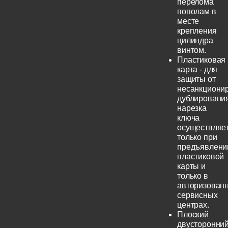
перелома
пополам в
месте
крепления
цилиндра
винтом.
Пластиковая
карта - для
защиты от
несанкциони
дублирования
нарезка
ключа
осуществляе
только при
предъявлени
пластиковой
карты и
только в
авторизован
сервисных
центрах.
Плоский
двусторонни