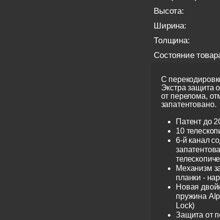
Высота:
Ширина:
Толщина:
Состояние товар
С перекодировко
Экстра защита 
от перелома, от
запатентовано.
Патент до 2
10 телескоп
6-й канал с
запатентов
телескопиче
Механизм з
планки - на
Новая двой
пружина Alp
Lock)
Защита от 