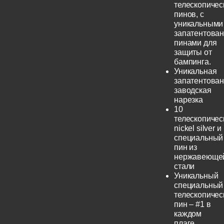
телескопичес
пинов, с
уникальными
запатентова
пинами для
защиты от
бампинга.
Уникальная
запатентова
заводская
нарезка
10
телескопичес
nickel silver и
специальный
пин из
нержавеюще
стали
Уникальный
специальный
телескопичес
пин – #1 в
каждом
плаге.