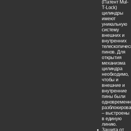
(Патент Mul-
T-Lock)
цилиндры
имеют
уникальную
систему
внешних и
внутренних
телескопичес
пинов. Для
открытия
механизма
цилиндра
необходимо,
чтобы и
внешние и
внутренние
пины были
одновременн
разблокиров
– выстроены
в единую
линию.
Защита от