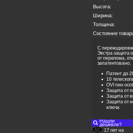
Высота:
Ширина:
Толщина:
Состояние товар
С перекодировко
Экстра защита 
от перелома, от
запатентовано.
Патент до 2
10 телескоп
OVI пин ос
Защита от 
Защита от 
Защита от н
ключа
Нашли
дешевле?
17 лет на