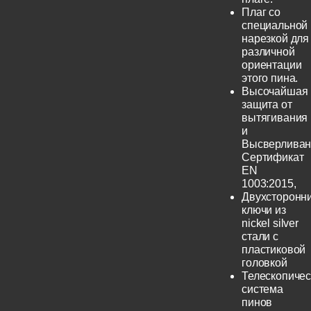
Плаг со
специальной
нарезкой для
различной
ориентации
этого пина.
Высочайшая
защита от
вытягивания
и
Высверливан
Сертификат
EN
1003:2015,
Двухсторонн
ключи из
nickel silver
стали с
пластиковой
головкой
Телескопичес
система
пинов