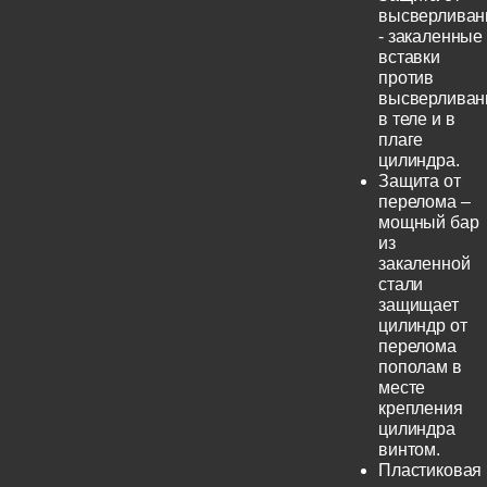
высверливан
- закаленные
вставки
против
высверливан
в теле и в
плаге
цилиндра.
Защита от
перелома –
мощный бар
из
закаленной
стали
защищает
цилиндр от
перелома
пополам в
месте
крепления
цилиндра
винтом.
Пластиковая