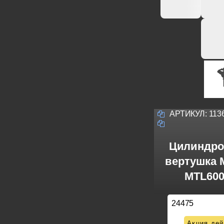
АРТИКУЛ:
113
Цилиндро
вертушка M
MTL600
24475
Акция дей