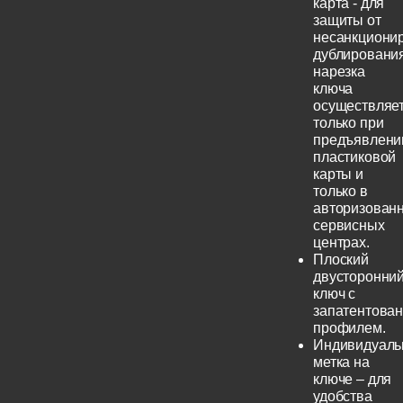
карта - для
защиты от
несанкциони
дублирования
нарезка
ключа
осуществляе
только при
предъявлени
пластиковой
карты и
только в
авторизован
сервисных
центрах.
Плоский
двусторонни
ключ с
запатентова
профилем.
Индивидуаль
метка на
ключе – для
удобства