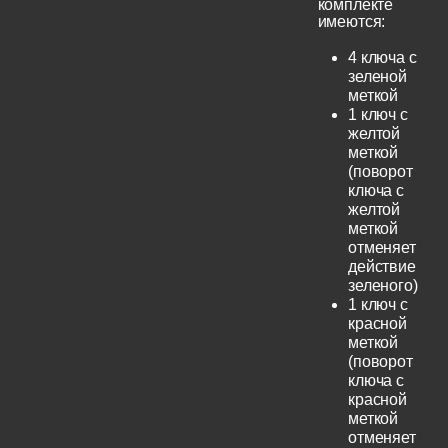
комплекте
имеются:
4 ключа с
зеленой
меткой
1 ключ с
желтой
меткой
(поворот
ключа с
желтой
меткой
отменяет
действие
зеленого)
1 ключ с
красной
меткой
(поворот
ключа с
красной
меткой
отменяет