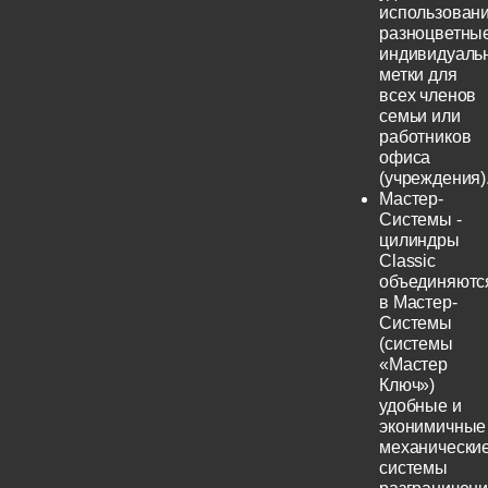
использовани
разноцветны
индивидуаль
метки для
всех членов
семьи или
работников
офиса
(учреждения)
Мастер-
Системы -
цилиндры
Classic
объединяютс
в Мастер-
Системы
(системы
«Мастер
Ключ»)
удобные и
эконимичные
механически
системы