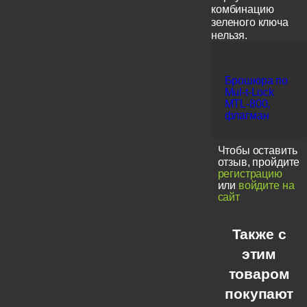
комбинацию
зеленого ключа
нельзя.
Брошюра по
Mul-t-Lock
MTL-800,
флагман
Чтобы оставить
отзыв, пройдите
регистрацию
или
войдите на
сайт
Также с
этим
товаром
покупают