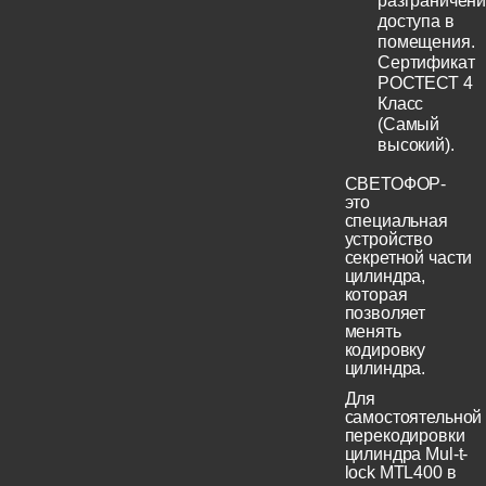
разграничен
доступа в
помещения.
Сертификат
РОСТЕСТ 4
Класс
(Самый
высокий).
СВЕТОФОР-
это
специальная
устройство
секретной части
цилиндра,
которая
позволяет
менять
кодировку
цилиндра.
Для
самостоятельной
перекодировки
цилиндра Mul-t-
lock MTL400 в