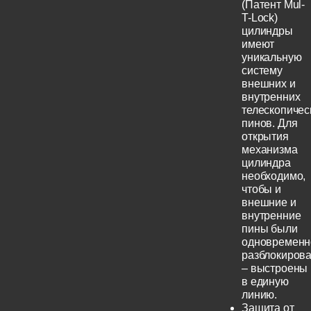
(Патент Mul-
T-Lock)
цилиндры
имеют
уникальную
систему
внешних и
внутренних
телескопичес
пинов. Для
открытия
механизма
цилиндра
необходимо,
чтобы и
внешние и
внутренние
пины были
одновременн
разблокиров
– выстроены
в единую
линию.
Защита от