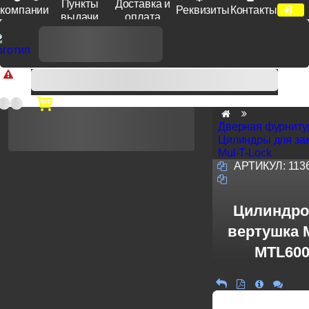
Пункты
Доставка и
компании
Реквизиты
Контакты
выдачи
оплата
Доп. скидка от цен на сайте 7% при заказе от 50 тыс. руб
продукции Venezia, Fratelli, Tupai, Extreza, Melodia, Forme при
оплате по счету.
Дверная фурниту
Цилиндры для за
Mul-T-Lock
АРТИКУЛ:
113
Цилиндро
вертушка M
MTL600