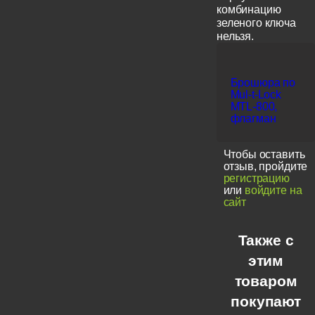
комбинацию
зеленого ключа
нельзя.
Брошюра по
Mul-t-Lock
MTL-800,
флагман
Чтобы оставить
отзыв, пройдите
регистрацию
или
войдите на
сайт
Также с
этим
товаром
покупают