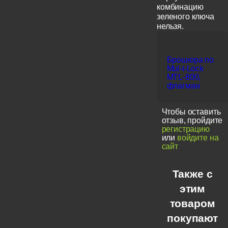
комбинацию
зеленого ключа
нельзя.
Брошюра по
Mul-t-Lock
MTL-800,
флагман
Чтобы оставить
отзыв, пройдите
регистрацию
или
войдите на
сайт
Также с
этим
товаром
покупают