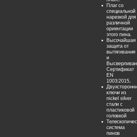
Плаг со
специальной
нарезкой для
различной
ориентации
этого пина.
Высочайшая
защита от
вытягивания
и
Высверливан
Сертификат
EN
1003:2015,
Двухсторонн
ключи из
nickel silver
стали с
пластиковой
головкой
Телескопичес
система
пинов