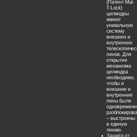
(Патент Mul-
T-Lock)
цилиндры
имеют
уникальную
систему
внешних и
внутренних
телескопичес
пинов. Для
открытия
механизма
цилиндра
необходимо,
чтобы и
внешние и
внутренние
пины были
одновременн
разблокиров
– выстроены
в единую
линию.
Защита от