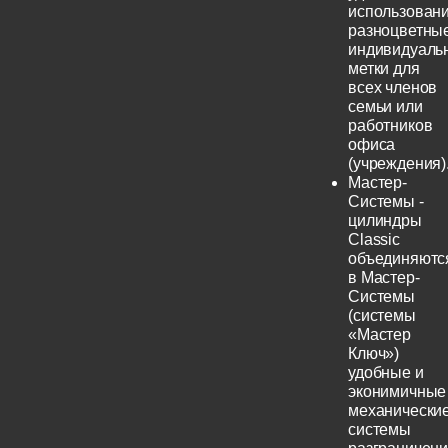
использовани
разноцветны
индивидуаль
метки для
всех членов
семьи или
работников
офиса
(учреждения)
Мастер-
Системы -
цилиндры
Classic
объединяютс
в Мастер-
Системы
(системы
«Мастер
Ключ»)
удобные и
эконимичные
механически
системы