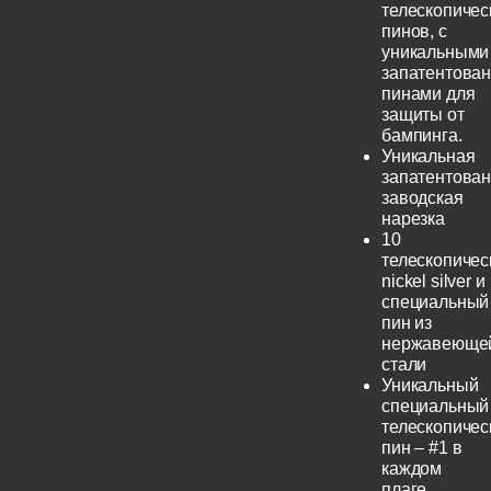
телескопичес
пинов, с
уникальными
запатентова
пинами для
защиты от
бампинга.
Уникальная
запатентова
заводская
нарезка
10
телескопичес
nickel silver и
специальный
пин из
нержавеюще
стали
Уникальный
специальный
телескопичес
пин – #1 в
каждом
плаге.