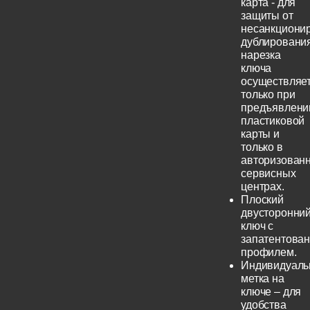
карта - для
защиты от
несанкциони
дублирования
нарезка
ключа
осуществляе
только при
предъявлени
пластиковой
карты и
только в
авторизован
сервисных
центрах.
Плоский
двусторонни
ключ с
запатентова
профилем.
Индивидуаль
метка на
ключе – для
удобства