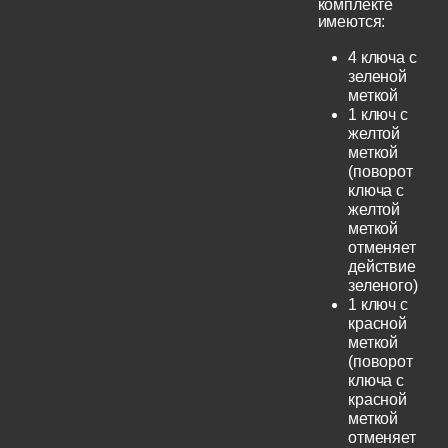
комплекте
имеются:
4 ключа с
зеленой
меткой
1 ключ с
желтой
меткой
(поворот
ключа с
желтой
меткой
отменяет
действие
зеленого)
1 ключ с
красной
меткой
(поворот
ключа с
красной
меткой
отменяет