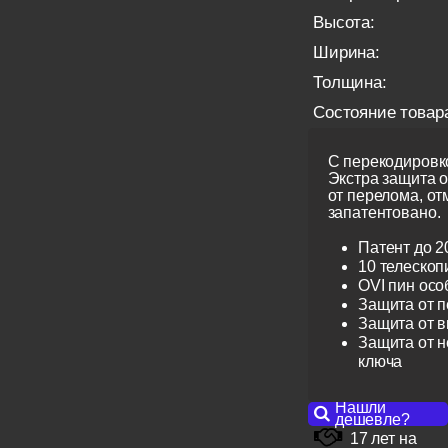
Высота:
Ширина:
Толщина:
Состояние товар
С перекодировко
Экстра защита 
от перелома, от
запатентовано.
Патент до 2
10 телескоп
OVI пин ос
Защита от 
Защита от 
Защита от н
ключа
Нашли
дешевле?
17 лет на