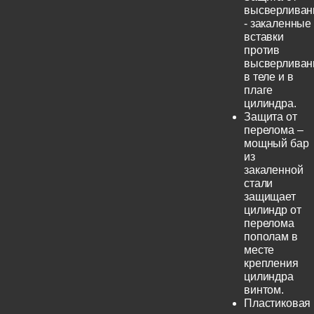
высверливан
- закаленные
вставки
против
высверливан
в теле и в
плаге
цилиндра.
Защита от
перелома –
мощный бар
из
закаленной
стали
защищает
цилиндр от
перелома
пополам в
месте
крепления
цилиндра
винтом.
Пластиковая