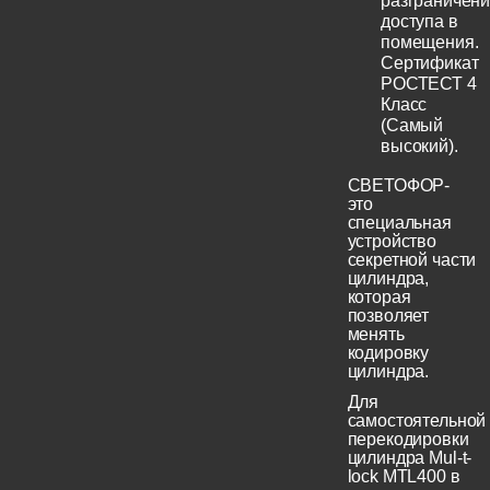
разграничен
доступа в
помещения.
Сертификат
РОСТЕСТ 4
Класс
(Самый
высокий).
СВЕТОФОР-
это
специальная
устройство
секретной части
цилиндра,
которая
позволяет
менять
кодировку
цилиндра.
Для
самостоятельной
перекодировки
цилиндра Mul-t-
lock MTL400 в