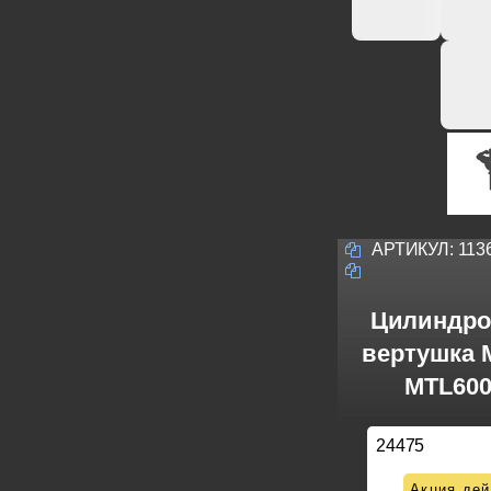
АРТИКУЛ:
113
Цилиндро
вертушка M
MTL600
24475
Акция дей