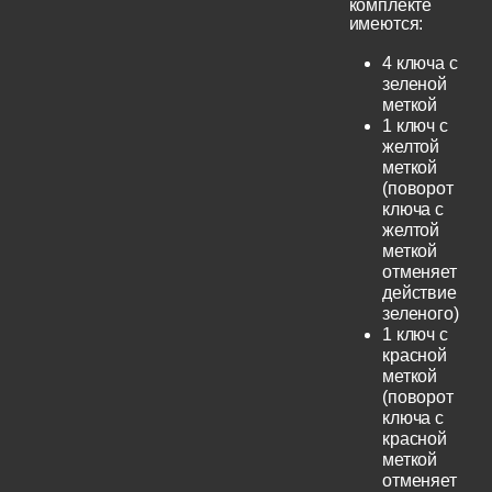
комплекте
имеются:
4 ключа с
зеленой
меткой
1 ключ с
желтой
меткой
(поворот
ключа с
желтой
меткой
отменяет
действие
зеленого)
1 ключ с
красной
меткой
(поворот
ключа с
красной
меткой
отменяет