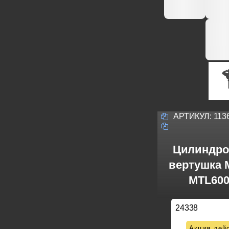
АРТИКУЛ:
113
Цилиндро
вертушка M
MTL600
24338
Акция дейс