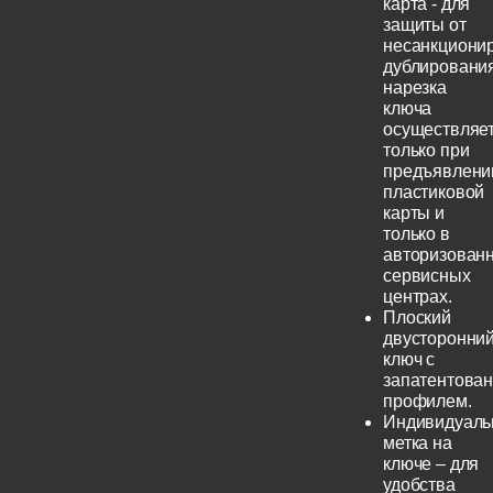
карта - для
защиты от
несанкциони
дублирования
нарезка
ключа
осуществляе
только при
предъявлени
пластиковой
карты и
только в
авторизован
сервисных
центрах.
Плоский
двусторонни
ключ с
запатентова
профилем.
Индивидуаль
метка на
ключе – для
удобства