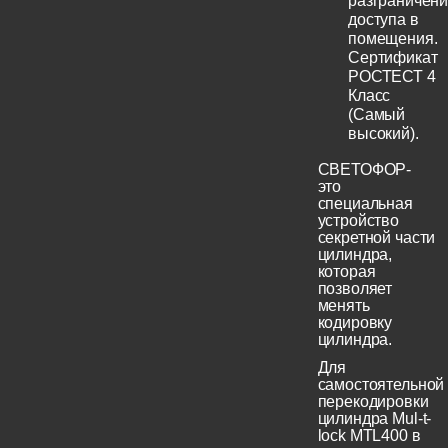
разграничен
доступа в
помещения.
Сертификат
РОСТЕСТ 4
Класс
(Самый
высокий).
СВЕТОФОР-
это
специальная
устройство
секретной части
цилиндра,
которая
позволяет
менять
кодировку
цилиндра.
Для
самостоятельной
перекодировки
цилиндра Mul-t-
lock MTL400 в