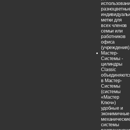
использовани
разноцветны
индивидуаль
метки для
всех членов
семьи или
работников
офиса
(учреждения)
Мастер-
Системы -
цилиндры
Classic
объединяютс
в Мастер-
Системы
(системы
«Мастер
Ключ»)
удобные и
эконимичные
механически
системы