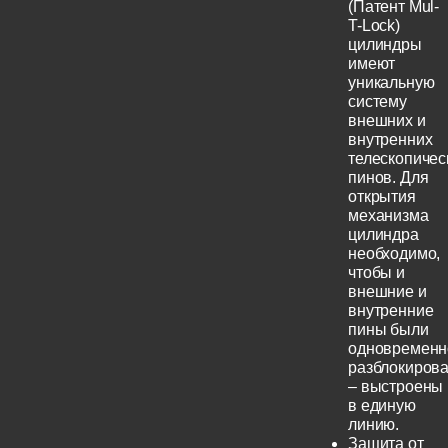
(Патент Mul-
T-Lock)
цилиндры
имеют
уникальную
систему
внешних и
внутренних
телескопичес
пинов. Для
открытия
механизма
цилиндра
необходимо,
чтобы и
внешние и
внутренние
пины были
одновременн
разблокиров
– выстроены
в единую
линию.
Защита от