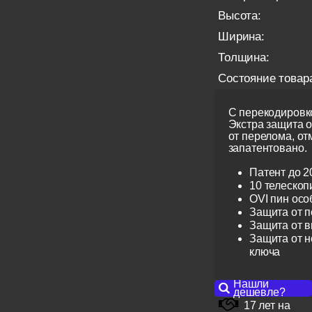
Высота:
Ширина:
Толщина:
Состояние товар
С перекодировко
Экстра защита 
от перелома, от
запатентовано.
Патент до 2
10 телескоп
OVI пин ос
Защита от 
Защита от 
Защита от н
ключа
Нашли
дешевле?
17 лет на