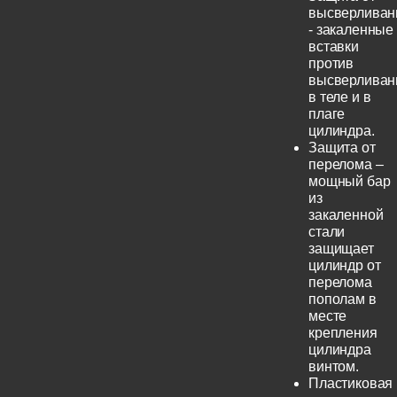
высверливан
- закаленные
вставки
против
высверливан
в теле и в
плаге
цилиндра.
Защита от
перелома –
мощный бар
из
закаленной
стали
защищает
цилиндр от
перелома
пополам в
месте
крепления
цилиндра
винтом.
Пластиковая