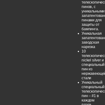
телескопичес
пинов, с
уникальными
запатентова
пинами для
защиты от
бампинга.
Уникальная
запатентова
заводская
нарезка
10
телескопичес
nickel silver и
специальный
пин из
нержавеюще
стали
Уникальный
специальный
телескопичес
пин – #1 в
каждом
плаге.