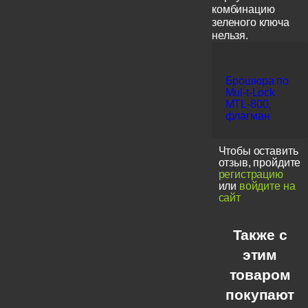
комбинацию
зеленого ключа
нельзя.
Брошюра по
Mul-t-Lock
MTL-800,
флагман
Чтобы оставить
отзыв, пройдите
регистрацию
или
войдите на
сайт
Также с
этим
товаром
покупают