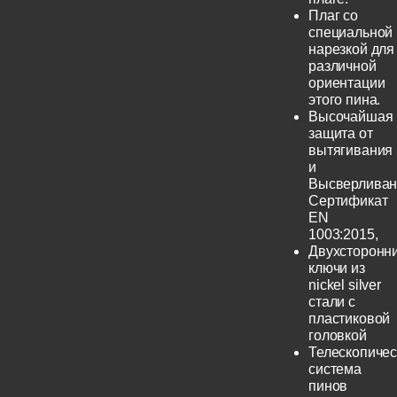
Плаг со
специальной
нарезкой для
различной
ориентации
этого пина.
Высочайшая
защита от
вытягивания
и
Высверливан
Сертификат
EN
1003:2015,
Двухсторонн
ключи из
nickel silver
стали с
пластиковой
головкой
Телескопичес
система
пинов