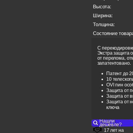
Высота:
Ширина:
Толщина:
Состояние товар
С перекодировко
Экстра защита 
от перелома, от
запатентовано.
Патент до 2
10 телескоп
OVI пин ос
Защита от 
Защита от 
Защита от н
ключа
Нашли
дешевле?
17 лет на