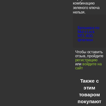
комбинацию
зеленого ключа
нельзя.
Брошюра по
Mul-t-Lock
MTL-800,
флагман
Чтобы оставить
отзыв, пройдите
регистрацию
или
войдите на
сайт
Также с
этим
товаром
покупают