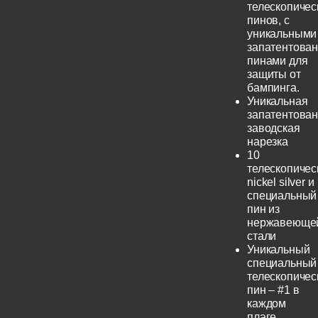
телескопичес
пинов, с
уникальными
запатентова
пинами для
защиты от
бампинга.
Уникальная
запатентова
заводская
нарезка
10
телескопичес
nickel silver и
специальный
пин из
нержавеюще
стали
Уникальный
специальный
телескопичес
пин – #1 в
каждом
плаге.