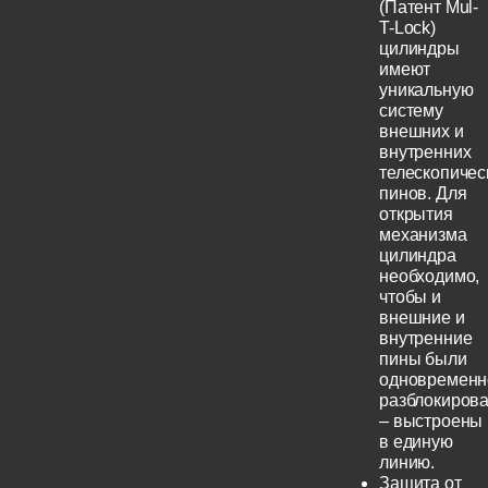
(Патент Mul-
T-Lock)
цилиндры
имеют
уникальную
систему
внешних и
внутренних
телескопичес
пинов. Для
открытия
механизма
цилиндра
необходимо,
чтобы и
внешние и
внутренние
пины были
одновременн
разблокиров
– выстроены
в единую
линию.
Защита от