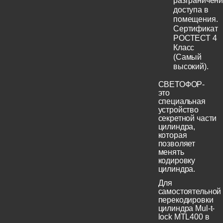
разграничен
доступа в
помещения.
Сертификат
РОСТЕСТ 4
Класс
(Самый
высокий).
СВЕТОФОР-
это
специальная
устройство
секретной части
цилиндра,
которая
позволяет
менять
кодировку
цилиндра.
Для
самостоятельной
перекодировки
цилиндра Mul-t-
lock MTL400 в