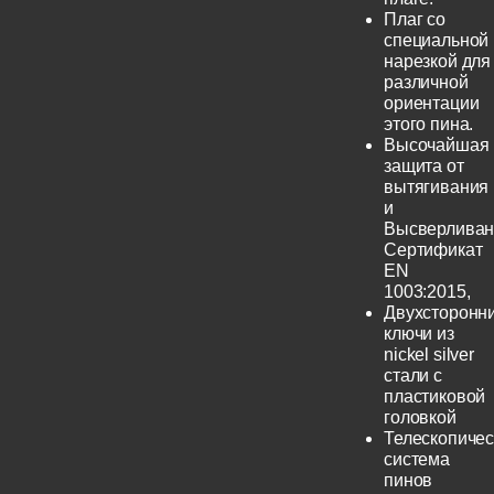
Плаг со
специальной
нарезкой для
различной
ориентации
этого пина.
Высочайшая
защита от
вытягивания
и
Высверливан
Сертификат
EN
1003:2015,
Двухсторонн
ключи из
nickel silver
стали с
пластиковой
головкой
Телескопичес
система
пинов