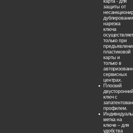
карта - для
защиты от
несанкциони
дублирования
нарезка
ключа
осуществляе
только при
предъявлени
пластиковой
карты и
только в
авторизован
сервисных
центрах.
Плоский
двусторонни
ключ с
запатентова
профилем.
Индивидуаль
метка на
ключе – для
удобства