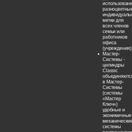
использовани
разноцветны
индивидуаль
метки для
всех членов
семьи или
работников
офиса
(учреждения)
Мастер-
Системы -
цилиндры
Classic
объединяютс
в Мастер-
Системы
(системы
«Мастер
Ключ»)
удобные и
эконимичные
механически
системы