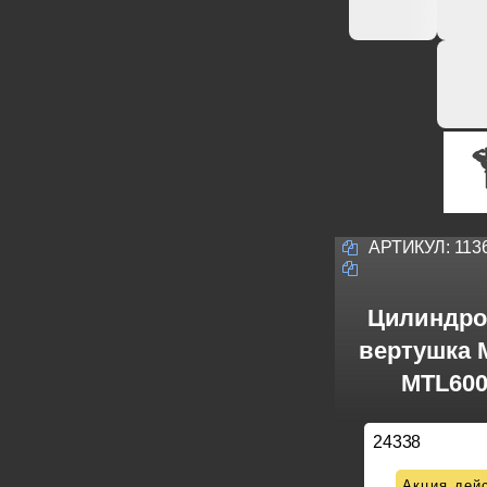
АРТИКУЛ:
113
Цилиндро
вертушка M
MTL600
24338
Акция дейс