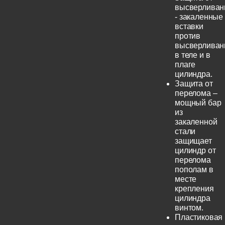
высверливан
- закаленные
вставки
против
высверливан
в теле и в
плаге
цилиндра.
Защита от
перелома –
мощный бар
из
закаленной
стали
защищает
цилиндр от
перелома
пополам в
месте
крепления
цилиндра
винтом.
Пластиковая