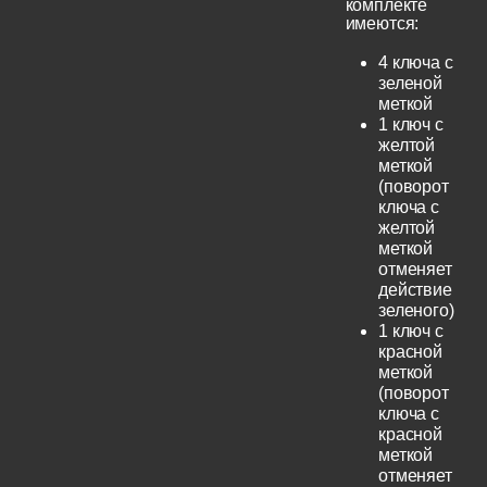
комплекте
имеются:
4 ключа с
зеленой
меткой
1 ключ с
желтой
меткой
(поворот
ключа с
желтой
меткой
отменяет
действие
зеленого)
1 ключ с
красной
меткой
(поворот
ключа с
красной
меткой
отменяет