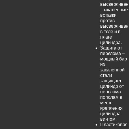
высверливан
- закаленные
вставки
против
высверливан
в теле и в
плаге
цилиндра.
Защита от
перелома –
мощный бар
из
закаленной
стали
защищает
цилиндр от
перелома
пополам в
месте
крепления
цилиндра
винтом.
Пластиковая