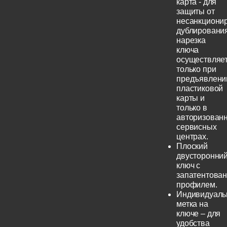
карта - для
защиты от
несанкциони
дублирования
нарезка
ключа
осуществляе
только при
предъявлени
пластиковой
карты и
только в
авторизован
сервисных
центрах.
Плоский
двусторонни
ключ с
запатентова
профилем.
Индивидуаль
метка на
ключе – для
удобства