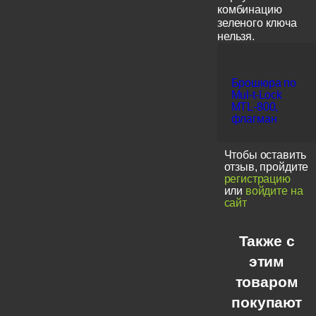
комбинацию
зеленого ключа
нельзя.
Брошюра по
Mul-t-Lock
MTL-800,
флагман
Чтобы оставить
отзыв, пройдите
регистрацию
или
войдите на
сайт
Также с
этим
товаром
покупают