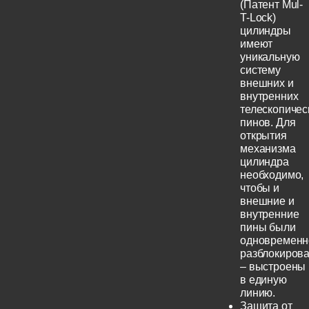
(Патент Mul-
T-Lock)
цилиндры
имеют
уникальную
систему
внешних и
внутренних
телескопичес
пинов. Для
открытия
механизма
цилиндра
необходимо,
чтобы и
внешние и
внутренние
пины были
одновременн
разблокиров
– выстроены
в единую
линию.
Защита от