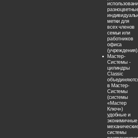
использовани
разноцветны
индивидуаль
метки для
всех членов
семьи или
работников
офиса
(учреждения)
Мастер-
Системы -
цилиндры
Classic
объединяютс
в Мастер-
Системы
(системы
«Мастер
Ключ»)
удобные и
эконимичные
механически
системы