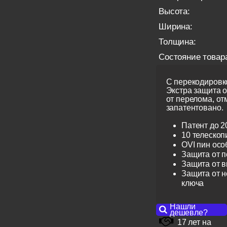
Высота:
Ширина:
Толщина:
Состояние товар
С перекодировко
Экстра защита 
от перелома, от
запатентовано.
Патент до 2
10 телескоп
OVI пин ос
Защита от 
Защита от 
Защита от н
ключа
Нашли
дешевле?
17 лет на