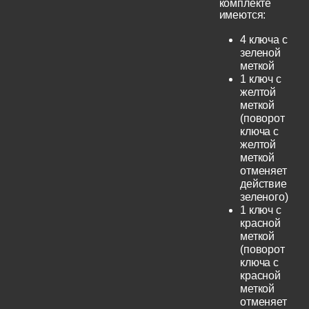
комплекте
имеются:
4 ключа с
зеленой
меткой
1 ключ с
желтой
меткой
(поворот
ключа с
желтой
меткой
отменяет
действие
зеленого)
1 ключ с
красной
меткой
(поворот
ключа с
красной
меткой
отменяет