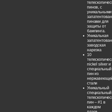
телескопичес
пинов, с
уникальными
запатентова
пинами для
защиты от
бампинга.
Уникальная
запатентова
заводская
нарезка
10
телескопичес
nickel silver и
специальный
пин из
нержавеюще
стали
Уникальный
специальный
телескопичес
пин – #1 в
каждом
плаге.