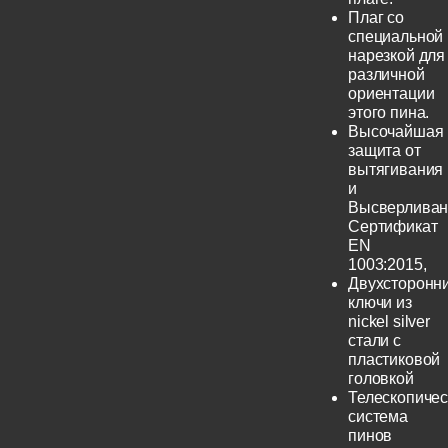
Плаг со
специальной
нарезкой для
различной
ориентации
этого пина.
Высочайшая
защита от
вытягивания
и
Высверливан
Сертификат
EN
1003:2015,
Двухсторонн
ключи из
nickel silver
стали с
пластиковой
головкой
Телескопичес
система
пинов