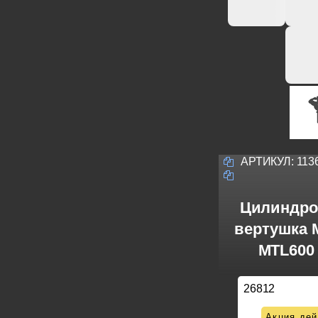
АРТИКУЛ:
113
Цилиндро
вертушка M
MTL600 
26812
Акция дей