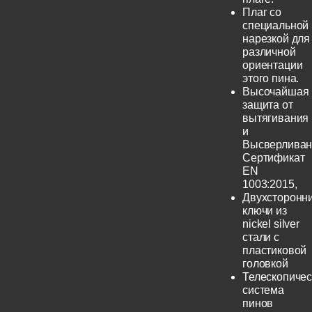
Плаг со
специальной
нарезкой для
различной
ориентации
этого пина.
Высочайшая
защита от
вытягивания
и
Высверливан
Сертификат
EN
1003:2015,
Двухсторонн
ключи из
nickel silver
стали с
пластиковой
головкой
Телескопичес
система
пинов