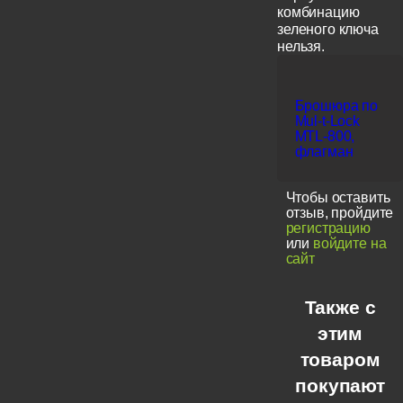
комбинацию
зеленого ключа
нельзя.
Брошюра по
Mul-t-Lock
MTL-800,
флагман
Чтобы оставить
отзыв, пройдите
регистрацию
или
войдите на
сайт
Также с
этим
товаром
покупают