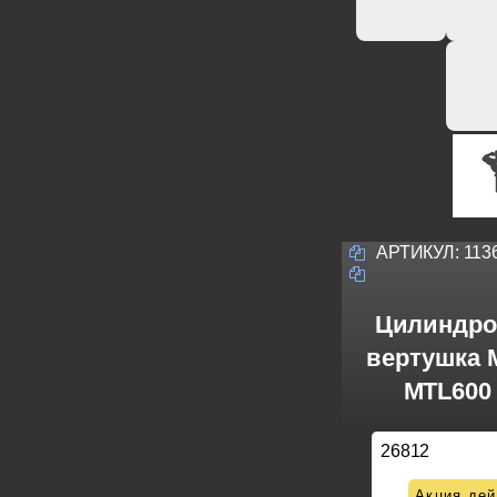
АРТИКУЛ:
113
Цилиндро
вертушка M
MTL600 
26812
Акция дей