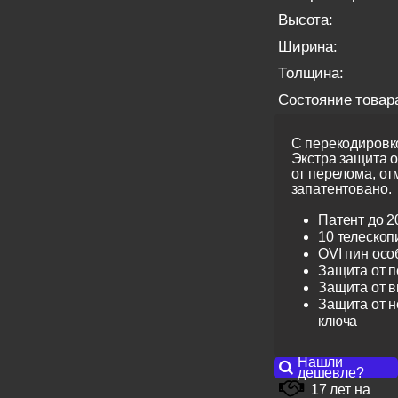
Высота:
Ширина:
Толщина:
Состояние товар
С перекодировко
Экстра защита 
от перелома, от
запатентовано.
Патент до 2
10 телескоп
OVI пин ос
Защита от 
Защита от 
Защита от н
ключа
Нашли
дешевле?
17 лет на