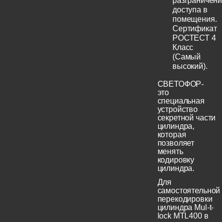
разграничен
доступа в
помещения.
Сертификат
РОСТЕСТ 4
Класс
(Самый
высокий).
СВЕТОФОР-
это
специальная
устройство
секретной части
цилиндра,
которая
позволяет
менять
кодировку
цилиндра.
Для
самостоятельной
перекодировки
цилиндра Mul-t-
lock MTL400 в