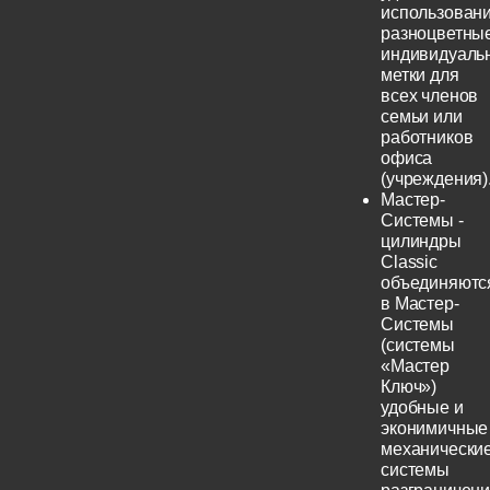
использовани
разноцветны
индивидуаль
метки для
всех членов
семьи или
работников
офиса
(учреждения)
Мастер-
Системы -
цилиндры
Classic
объединяютс
в Мастер-
Системы
(системы
«Мастер
Ключ»)
удобные и
эконимичные
механически
системы