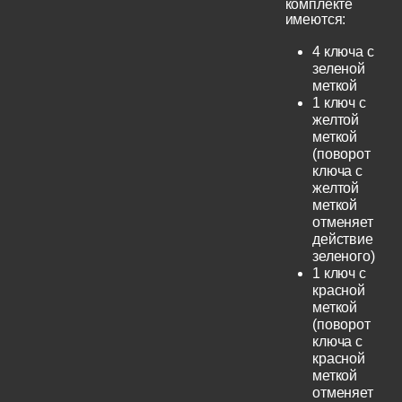
комплекте
имеются:
4 ключа с
зеленой
меткой
1 ключ с
желтой
меткой
(поворот
ключа с
желтой
меткой
отменяет
действие
зеленого)
1 ключ с
красной
меткой
(поворот
ключа с
красной
меткой
отменяет