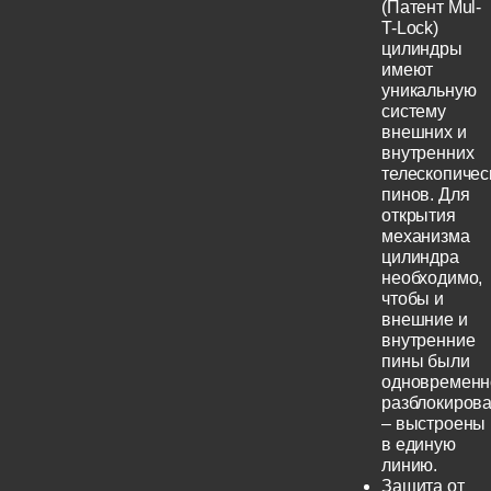
(Патент Mul-
T-Lock)
цилиндры
имеют
уникальную
систему
внешних и
внутренних
телескопичес
пинов. Для
открытия
механизма
цилиндра
необходимо,
чтобы и
внешние и
внутренние
пины были
одновременн
разблокиров
– выстроены
в единую
линию.
Защита от