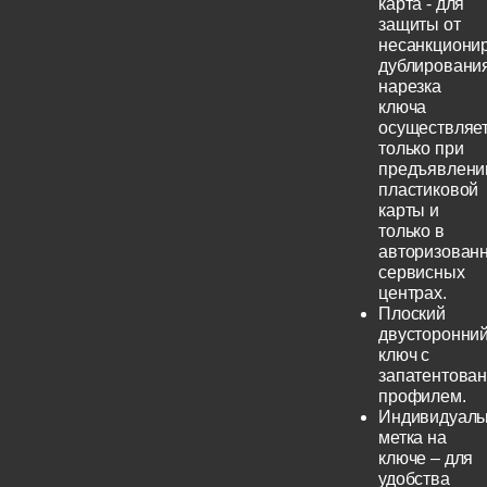
карта - для
защиты от
несанкциони
дублирования
нарезка
ключа
осуществляе
только при
предъявлени
пластиковой
карты и
только в
авторизован
сервисных
центрах.
Плоский
двусторонни
ключ с
запатентова
профилем.
Индивидуаль
метка на
ключе – для
удобства