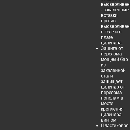
высверливан
- закаленные
вставки
против
высверливан
в теле и в
плаге
цилиндра.
Защита от
перелома –
мощный бар
из
закаленной
стали
защищает
цилиндр от
перелома
пополам в
месте
крепления
цилиндра
винтом.
Пластиковая