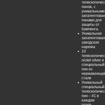
телескопичес
пинов, с
уникальными
запатентова
пинами для
защиты от
бампинга.
Уникальная
запатентова
заводская
нарезка
10
телескопичес
nickel silver и
специальный
пин из
нержавеюще
стали
Уникальный
специальный
телескопичес
пин – #1 в
каждом
плаге.