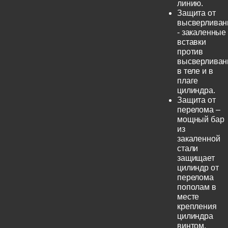
линию.
Защита от
высверливан
- закаленные
вставки
против
высверливан
в теле и в
плаге
цилиндра.
Защита от
перелома –
мощный бар
из
закаленной
стали
защищает
цилиндр от
перелома
пополам в
месте
крепления
цилиндра
винтом.