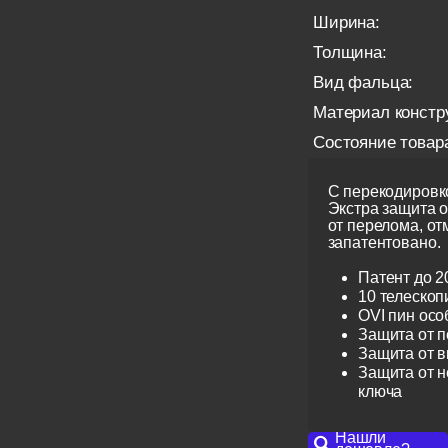
Ширина:
Толщина:
Вид фальца:
Материал констр
Состояние товар
С перекодировко
Экстра защита 
от перелома, от
запатентовано.
Патент до 2
10 телескоп
OVI пин ос
Защита от 
Защита от 
Защита от н
ключа
Нашли