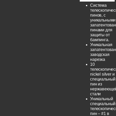
Система
телескопичес
пинов, с
уникальными
запатентова
пинами для
защиты от
бампинга.
Уникальная
запатентова
заводская
нарезка
10
телескопичес
nickel silver и
специальный
пин из
нержавеюще
стали
Уникальный
специальный
телескопичес
пин – #1 в