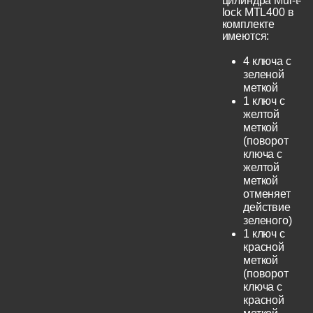
цилиндра Mul-t-
lock MTL400 в
комплекте
имеются:
4 ключа с
зеленой
меткой
1 ключ с
желтой
меткой
(поворот
ключа с
желтой
меткой
отменяет
действие
зеленого)
1 ключ с
красной
меткой
(поворот
ключа с
красной