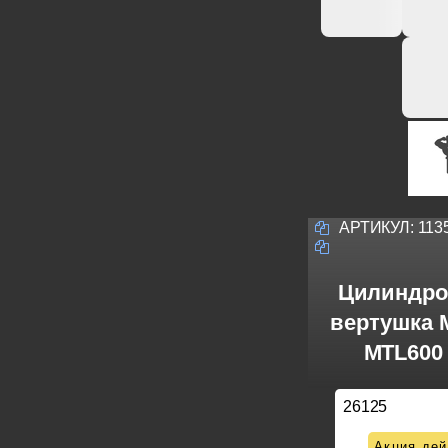
АРТИКУЛ:
113
Цилиндро
вертушка M
MTL600 
26125
Акция дей