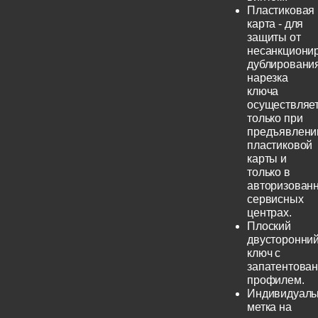
Пластиковая
карта - для
защиты от
несанкциони
дублирования
нарезка
ключа
осуществляе
только при
предъявлени
пластиковой
карты и
только в
авторизован
сервисных
центрах.
Плоский
двусторонни
ключ с
запатентова
профилем.
Индивидуаль
метка на