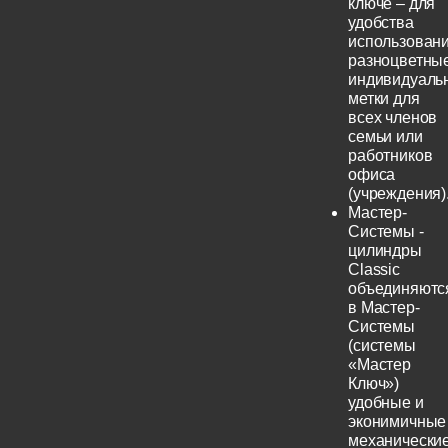
ключе – для
удобства
использовани
разноцветны
индивидуаль
метки для
всех членов
семьи или
работников
офиса
(учреждения)
Мастер-
Системы -
цилиндры
Classic
объединяютс
в Мастер-
Системы
(системы
«Мастер
Ключ»)
удобные и
эконимичные
механически