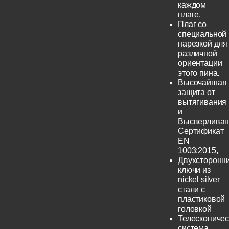
каждом
плаге.
Плаг со
специальной
нарезкой для
различной
ориентации
этого пина.
Высочайшая
защита от
вытягивания
и
Высверливан
Сертификат
EN
1003:2015,
Двухсторонн
ключи из
nickel silver
стали с
пластиковой
головкой
Телескопичес
система