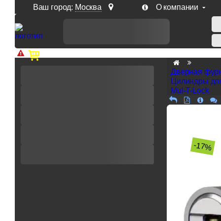
Ваш город:
Москва
О компании
Доп. скидка от цен на сайте 7% при заказе от 50 тыс. р
Дверная фур
Цилиндры дл
Mul-T-Lock
-17%