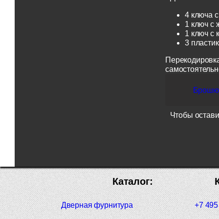
4 ключа с
1 ключ с 
1 ключ с 
3 пласти
Перекодировка
самостоятельн
Брошюр
Чтобы остави
Каталог:
Дверная фурнитура
+7 495