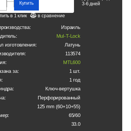
Купить
3-6 дней
пить в 1 клик
в сравнение
производства:
Израиль
дитель:
Mul-T-Lock
л изготовления:
Латунь
изводителя:
113574
ия:
MTL600
зана за:
1 шт.
я:
1 год
индра:
Ключ-вертушка
ча:
Перфорированный
125 mm (60+10+55)
мер:
65/60
33.0