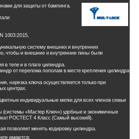
инами для защиты от бампинга.
тали
N 1003:2015,
 уникальную систему внешних и внутренних
о, чтобы и внешние и внутренние пины были
 в теле и в плаге цилиндра.
линдр от перелома пополам в месте крепления цилиндра
ия, нарезка ключа осуществляется только при
ых центрах.
оцветные индивидуальные метки для всех членов семьи
ы (системы «Мастер Ключ») удобные и эконимичные
икат РОСТЕСТ 4 Класс (Самый высокий).
ая позволяет менять кодировку цилиндра.
екте имеются: