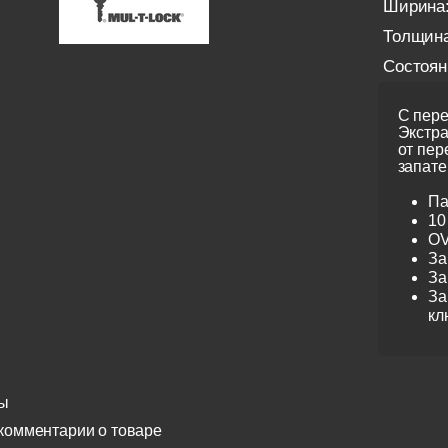
Ширина
Толщина
Состоян
С пере
Экстра
от пер
запате
Па
10
OV
За
За
За
кл
ы
комментарии о товаре