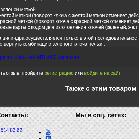
 зеленой меткой
желтой меткой (поворот ключа с желтой меткой отменяет дейс
красной меткой (поворот ключа с красной меткой отменяет де
ковые карты с кодом для изготовления ключей (зеленый, жел
 цилиндра осуществляется только в этой последовательност
о вернуть комбинацию зеленого ключа нельзя.
а по Mul-t-Lock MTL-800, флагман
ть отзыв, пройдите
регистрацию
или
войдите на сайт
Также с этим товаром
Контакты:
Мы в соц. сетях:
 514 83 62