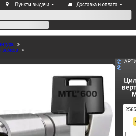
Пункты выдачи
Доставка и оплата
уб продукции Venezia, Fratelli, Tupai, Extreza, Melodia, Forme
нитура
я замков
АРТ
Цил
верт
M
258