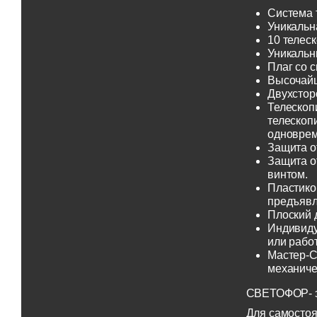
Система 
Уникальн
10 телеск
Уникальн
Плаг со 
Высочайш
Двухсторо
Телескоп
телескоп
одноврем
Защита о
Защита о
винтом.
Пластико
предъявл
Плоский 
Индивиду
или рабо
Мастер-С
механиче
СВЕТОФОР- эт
Для самостоя