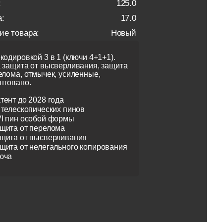
:
125.0
:
17.0
ие товара:
Новый
кодировкой 3 в 1 (ключи 4+1+1).
 защита от высверливания, защита
елома, отмычек, усиленные,
нтовано.
тент до 2028 года
 телескопических пинов
I пин особой формы
щита от перелома
щита от высверливания
щита от нелегального копирования
юча