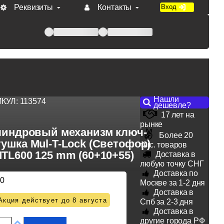
Реквизиты
Контакты
Вход
 при оплате по счету.
Нашли
ИКУЛ:
113574
дешевле?
17 лет на
рынке
индровый механизм ключ-
Более 20
ушка Mul-T-Lock (Светофор)
тыс. товаров
TL600 125 mm (60+10+55)
Доставка в
любую точку СНГ
Доставка по
50
Москве за 1-2 дня
Доставка в
Акция действует до 8 августа
Спб за 2-3 дня
Доставка в
другие города РФ