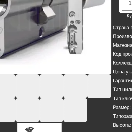
Ку
Страна 
Произво
Материа
Код про
Коллекц
Цена ука
Гаранти
Тип цил
Тип клю
Размер:
Типораз
Высота: