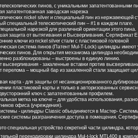
телескопических пинов, с уникальными запатентованными п
ая запатентованная заводская нарезка
опических nickel silver и специальный пин из нержавеющей с
ый специальный телескопический пин – #1 в каждом плаге.
специальной нарезкой для различной ориентации этого пина.
ая защита от вытягивания и Высверливания. Сертификат E
нние ключи из nickel silver стали с пластиковой головкой
ическая система пинов (Патент Mul-T-Lock) цилиндры имеют
ических пинов. Для открытия механизма цилиндра необходим
енно разблокированы – выстроены в единую линию.
т высверливания - закаленные вставки против высверливания
т перелома – мощный бар из закаленной стали защищает ци
вая карта - для защиты от несанкционированного дублирован
ении пластиковой карты и только в авторизованных сервисн
двусторонний ключ с запатентованным профилем.
альная метка на ключе – для удобства использования, разн
тников офиса (учреждения).
истемы - цилиндры Classic объединяются в Мастер- Систем
ские системы разграничения доступа в помещения. Сертиф
о специальная устройство секретной части цилиндра, котор
тельной перекодировки цилиндра Mul-t-lock MTL400 в компл