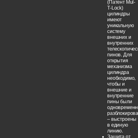
(Патент Mul-
T-Lock)
цилиндры
имеют
уникальную
систему
внешних и
внутренних
телескопичес
пинов. Для
открытия
механизма
цилиндра
необходимо,
чтобы и
внешние и
внутренние
пины были
одновременн
разблокиров
– выстроены
в единую
линию.
Защита от