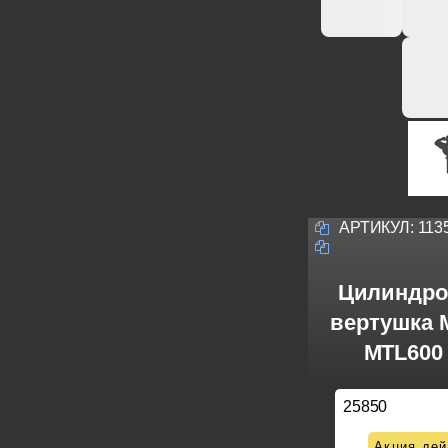
АРТИКУЛ:
113
Цилиндро
вертушка M
MTL600 
25850
Акция дей