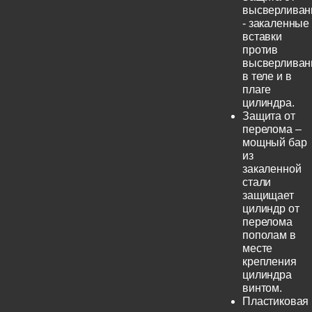
высверливан
- закаленные
вставки
против
высверливан
в теле и в
плаге
цилиндра.
Защита от
перелома –
мощный бар
из
закаленной
стали
защищает
цилиндр от
перелома
пополам в
месте
крепления
цилиндра
винтом.
Пластиковая