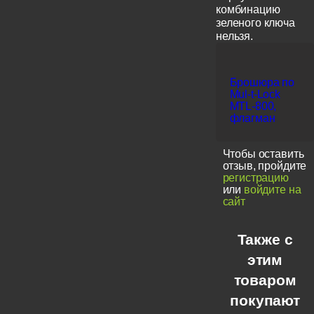
комбинацию
зеленого ключа
нельзя.
Брошюра по
Mul-t-Lock
MTL-800,
флагман
Чтобы оставить
отзыв, пройдите
регистрацию
или
войдите на
сайт
Также с
этим
товаром
покупают