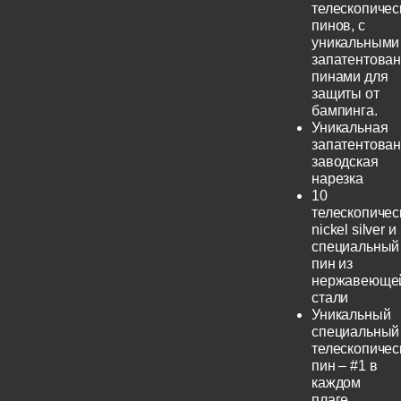
телескопичес
пинов, с
уникальными
запатентова
пинами для
защиты от
бампинга.
Уникальная
запатентова
заводская
нарезка
10
телескопичес
nickel silver и
специальный
пин из
нержавеюще
стали
Уникальный
специальный
телескопичес
пин – #1 в
каждом
плаге.