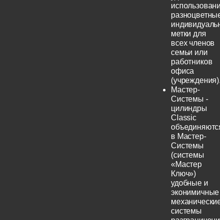
использовани
разноцветны
индивидуаль
метки для
всех членов
семьи или
работников
офиса
(учреждения)
Мастер-
Системы -
цилиндры
Classic
объединяютс
в Мастер-
Системы
(системы
«Мастер
Ключ»)
удобные и
эконимичные
механически
системы