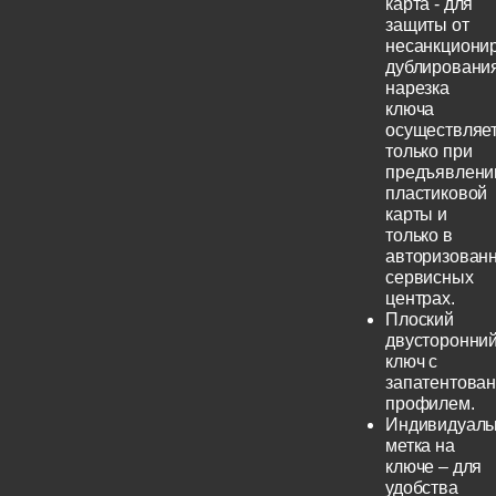
карта - для
защиты от
несанкциони
дублирования
нарезка
ключа
осуществляе
только при
предъявлени
пластиковой
карты и
только в
авторизован
сервисных
центрах.
Плоский
двусторонни
ключ с
запатентова
профилем.
Индивидуаль
метка на
ключе – для
удобства