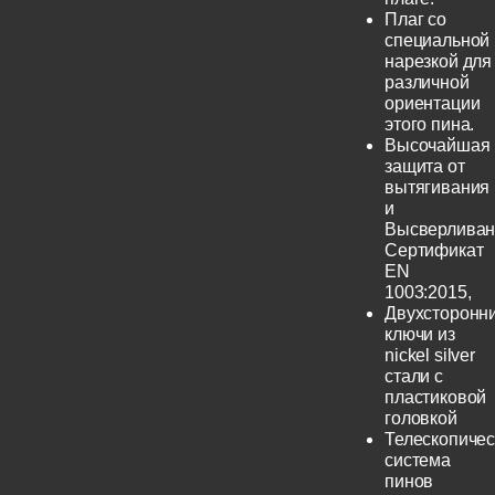
Плаг со
специальной
нарезкой для
различной
ориентации
этого пина.
Высочайшая
защита от
вытягивания
и
Высверливан
Сертификат
EN
1003:2015,
Двухсторонн
ключи из
nickel silver
стали с
пластиковой
головкой
Телескопичес
система
пинов