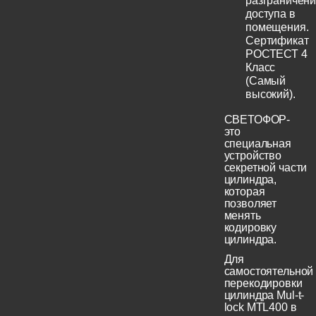
разграничен
доступа в
помещения.
Сертификат
РОСТЕСТ 4
Класс
(Самый
высокий).
СВЕТОФОР-
это
специальная
устройство
секретной части
цилиндра,
которая
позволяет
менять
кодировку
цилиндра.
Для
самостоятельной
перекодировки
цилиндра Mul-t-
lock MTL400 в