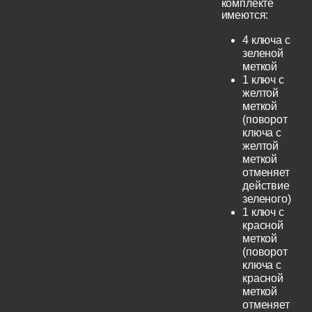
комплекте
имеются:
4 ключа с
зеленой
меткой
1 ключ с
желтой
меткой
(поворот
ключа с
желтой
меткой
отменяет
действие
зеленого)
1 ключ с
красной
меткой
(поворот
ключа с
красной
меткой
отменяет