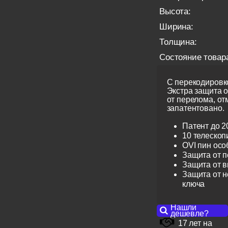
Высота:
Ширина:
Толщина:
Состояние товар
С перекодировко
Экстра защита 
от перелома, от
запатентовано.
Патент до 2
10 телескоп
OVI пин ос
Защита от 
Защита от 
Защита от н
ключа
Нашли
дешевле?
17 лет на