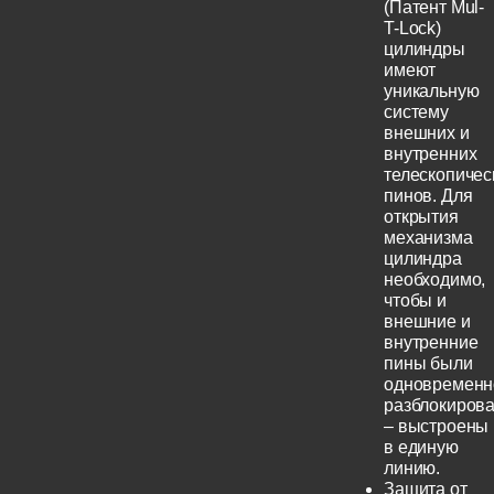
(Патент Mul-
T-Lock)
цилиндры
имеют
уникальную
систему
внешних и
внутренних
телескопичес
пинов. Для
открытия
механизма
цилиндра
необходимо,
чтобы и
внешние и
внутренние
пины были
одновременн
разблокиров
– выстроены
в единую
линию.
Защита от