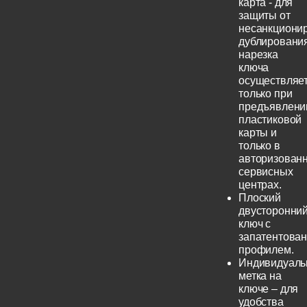
карта - для
защиты от
несанкциони
дублирования
нарезка
ключа
осуществляе
только при
предъявлени
пластиковой
карты и
только в
авторизован
сервисных
центрах.
Плоский
двусторонни
ключ с
запатентова
профилем.
Индивидуаль
метка на
ключе – для
удобства