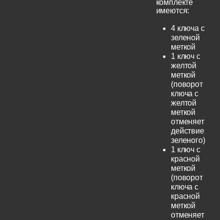
комплекте
имеются:
4 ключа с
зеленой
меткой
1 ключ с
желтой
меткой
(поворот
ключа с
желтой
меткой
отменяет
действие
зеленого)
1 ключ с
красной
меткой
(поворот
ключа с
красной
меткой
отменяет