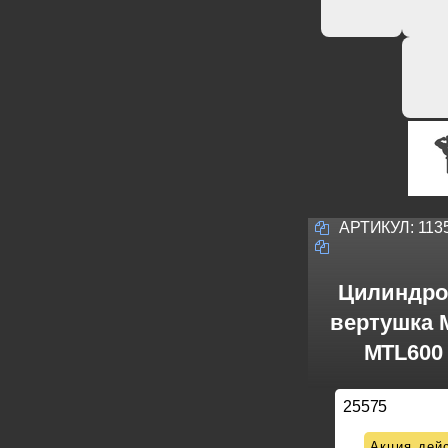
АРТИКУЛ:
113
Цилиндро
вертушка M
MTL600 
25575
Акция дейс