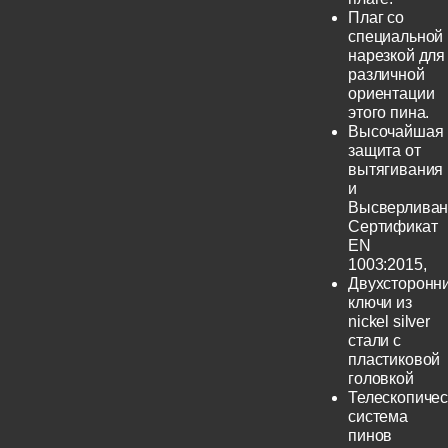
Плаг со
специальной
нарезкой для
различной
ориентации
этого пина.
Высочайшая
защита от
вытягивания
и
Высверливан
Сертификат
EN
1003:2015,
Двухсторонн
ключи из
nickel silver
стали с
пластиковой
головкой
Телескопичес
система
пинов