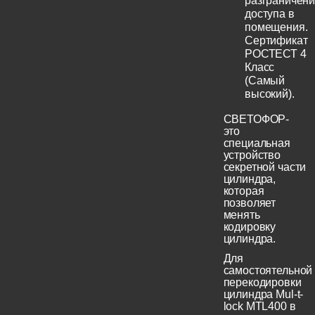
разграничен
доступа в
помещения.
Сертификат
РОСТЕСТ 4
Класс
(Самый
высокий).
СВЕТОФОР-
это
специальная
устройство
секретной части
цилиндра,
которая
позволяет
менять
кодировку
цилиндра.
Для
самостоятельной
перекодировки
цилиндра Mul-t-
lock MTL400 в