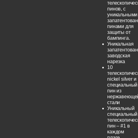
телескопичес
пинов, с
уникальными
запатентова
пинами для
защиты от
бампинга.
Уникальная
запатентова
заводская
нарезка
10
телескопичес
nickel silver и
специальный
пин из
нержавеюще
стали
Уникальный
специальный
телескопичес
пин – #1 в
каждом
плаге.