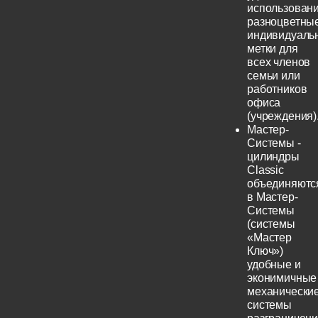
использовани
разноцветны
индивидуаль
метки для
всех членов
семьи или
работников
офиса
(учреждения)
Мастер-
Системы -
цилиндры
Classic
объединяютс
в Мастер-
Системы
(системы
«Мастер
Ключ»)
удобные и
эконимичные
механически
системы