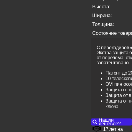
Высота:
Ширина:
Толщина:
Состояние товар
С перекодировко
Экстра защита 
от перелома, от
запатентовано.
Патент до 2
10 телескоп
OVI пин ос
Защита от 
Защита от 
Защита от н
ключа
Нашли
дешевле?
17 лет на