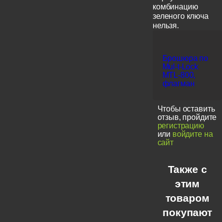
комбинацию
зеленого ключа
нельзя.
Брошюра по
Mul-t-Lock
MTL-800,
флагман
Чтобы оставить
отзыв, пройдите
регистрацию
или
войдите на
сайт
Также с
этим
товаром
покупают