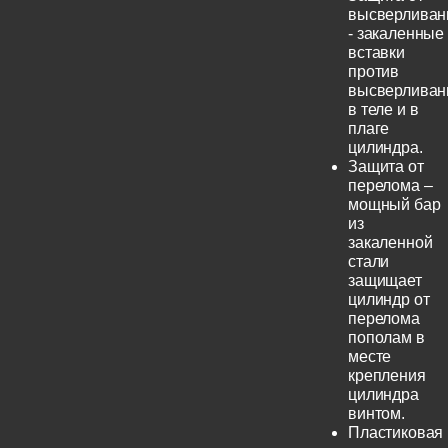
высверливан
- закаленные
вставки
против
высверливан
в теле и в
плаге
цилиндра.
Защита от
перелома –
мощный бар
из
закаленной
стали
защищает
цилиндр от
перелома
пополам в
месте
крепления
цилиндра
винтом.
Пластиковая