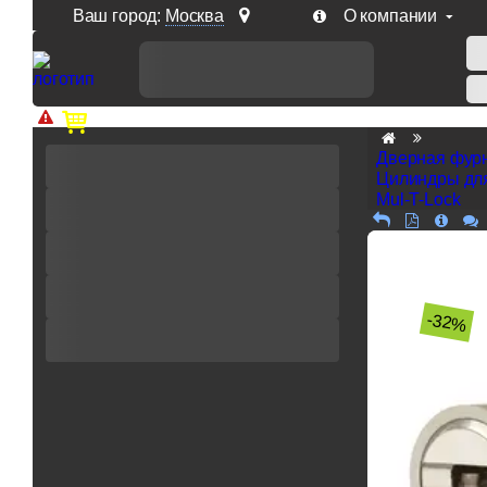
Ваш город:
Москва
О компании
Доп. скидка от цен на сайте 7% при заказе от 50 тыс. р
Дверная фур
Цилиндры дл
Mul-T-Lock
-32%