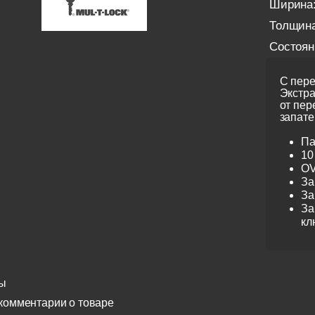
Ширина
Толщина
Состоян
С пере
Экстра
от пер
запате
Па
10
OV
За
За
За
кл
ы
комментарии о товаре