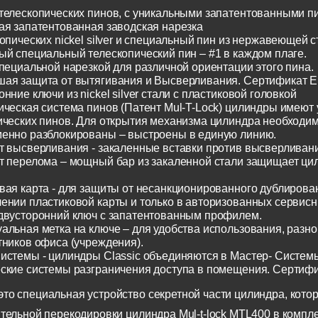
телескопических пинов, с уникальными запатентованными п
ая запатентованная заводская нарезка
опических nickel silver и специальный пин из нержавеющей с
ый специальный телескопический пин – #1 в каждом плаге.
специальной нарезкой для различной ориентации этого пина.
ая защита от вытягивания и Высверливания. Сертификат E
нние ключи из nickel silver стали с пластиковой головкой
ическая система пинов (Патент Mul-T-Lock) цилиндры имеют
ических пинов. Для открытия механизма цилиндра необходим
енно разблокированы – выстроены в единую линию.
т высверливания - закаленные вставки против высверливания
т перелома – мощный бар из закаленной стали защищает ци
вая карта - для защиты от несанкционированного дублирован
ении пластиковой карты и только в авторизованных сервисн
двусторонний ключ с запатентованным профилем.
альная метка на ключе – для удобства использования, разн
тников офиса (учреждения).
истемы - цилиндры Classic объединяются в Мастер- Систем
ские системы разграничения доступа в помещения. Сертиф
о специальная устройство секретной части цилиндра, котор
тельной перекодировки цилиндра Mul-t-lock MTL400 в компл