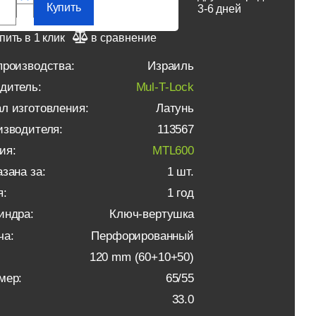
Купить
3-6 дней
пить в 1 клик
в сравнение
производства:
Израиль
дитель:
Mul-T-Lock
л изготовления:
Латунь
изводителя:
113567
ия:
MTL600
зана за:
1 шт.
я:
1 год
индра:
Ключ-вертушка
ча:
Перфорированный
120 mm (60+10+50)
мер:
65/55
33.0