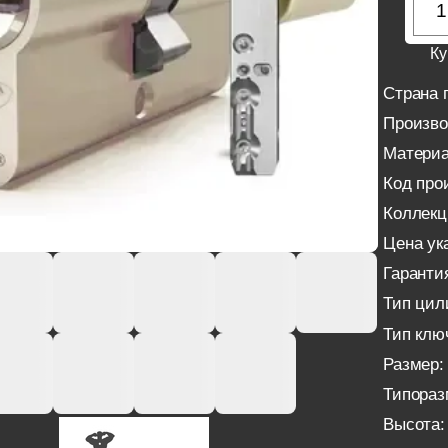
Ку
Страна 
Произво
Материа
Код про
Коллекц
Цена ука
Гаранти
Тип цил
Тип клю
Размер:
Типораз
Высота: