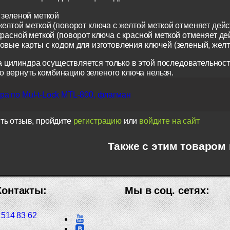
 зеленой меткой
желтой меткой (поворот ключа с желтой меткой отменяет дейс
красной меткой (поворот ключа с красной меткой отменяет де
ковые карты с кодом для изготовления ключей (зеленый, жел
 цилиндра осуществляется только в этой последовательност
о вернуть комбинацию зеленого ключа нельзя.
а по Mul-t-Lock MTL-800, флагман
ть отзыв, пройдите
регистрацию
или
войдите на сайт
Также с этим товаром
Контакты:
Мы в соц. сетях:
 514 83 62