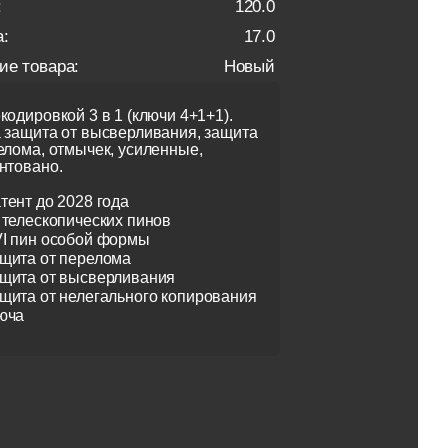
:
120.0
:
17.0
ие товара:
Новый
кодировкой 3 в 1 (ключи 4+1+1).
 защита от высверливания, защита
елома, отмычек, усиленные,
нтовано.
тент до 2028 года
 телескопических пинов
I пин особой формы
щита от перелома
щита от высверливания
щита от нелегального копирования
юча