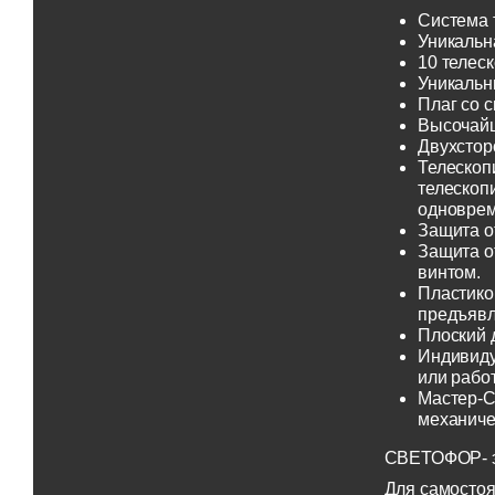
Система 
Уникальн
10 телеск
Уникальн
Плаг со 
Высочайш
Двухсторо
Телескоп
телескоп
одноврем
Защита о
Защита о
винтом.
Пластико
предъявл
Плоский 
Индивиду
или рабо
Мастер-С
механиче
СВЕТОФОР- эт
Для самостоя