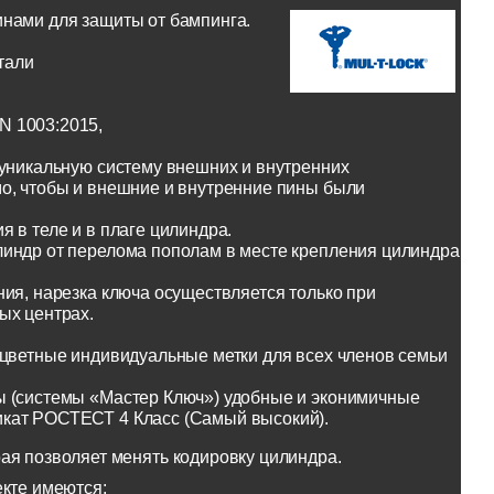
инами для защиты от бампинга.
тали
N 1003:2015,
 уникальную систему внешних и внутренних
о, чтобы и внешние и внутренние пины были
 в теле и в плаге цилиндра.
линдр от перелома пополам в месте крепления цилиндра
ия, нарезка ключа осуществляется только при
ых центрах.
оцветные индивидуальные метки для всех членов семьи
ы (системы «Мастер Ключ») удобные и эконимичные
икат РОСТЕСТ 4 Класс (Самый высокий).
ая позволяет менять кодировку цилиндра.
екте имеются: