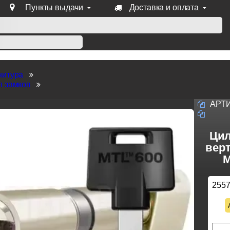
Пункты выдачи
Доставка и оплата
уб продукции Venezia, Fratelli, Tupai, Extreza, Melodia, Forme
нитура
я замков
АРТ
Цил
верт
M
255