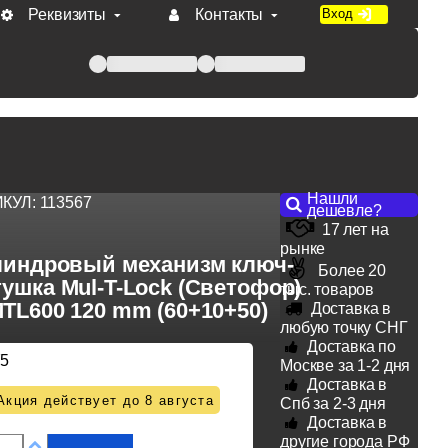
Реквизиты
Контакты
Вход
 при оплате по счету.
Нашли
ИКУЛ:
113567
дешевле?
17 лет на
рынке
индровый механизм ключ-
Более 20
ушка Mul-T-Lock (Светофор)
тыс. товаров
TL600 120 mm (60+10+50)
Доставка в
любую точку СНГ
Доставка по
75
Москве за 1-2 дня
Доставка в
Акция действует до 8 августа
Спб за 2-3 дня
Доставка в
другие города РФ