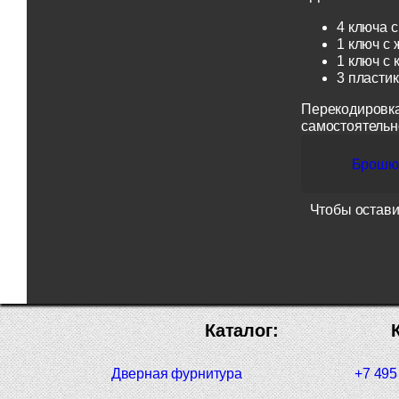
4 ключа с
1 ключ с 
1 ключ с 
3 пласти
Перекодировка
самостоятельн
Брошюр
Чтобы остави
Каталог:
Дверная фурнитура
+7 495