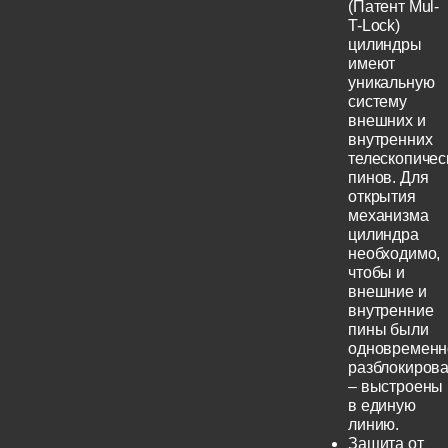
(Патент Mul-
T-Lock)
цилиндры
имеют
уникальную
систему
внешних и
внутренних
телескопичес
пинов. Для
открытия
механизма
цилиндра
необходимо,
чтобы и
внешние и
внутренние
пины были
одновременн
разблокиров
– выстроены
в единую
линию.
Защита от