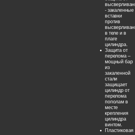
высверливан
- закаленные
вставки
против
высверливан
в теле и в
плаге
цилиндра.
Защита от
перелома –
мощный бар
из
закаленной
стали
защищает
цилиндр от
перелома
пополам в
месте
крепления
цилиндра
винтом.
Пластиковая