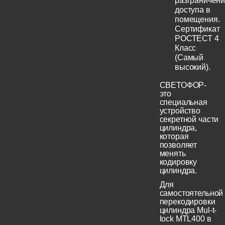
разграничен
доступа в
помещения.
Сертификат
РОСТЕСТ 4
Класс
(Самый
высокий).
СВЕТОФОР-
это
специальная
устройство
секретной части
цилиндра,
которая
позволяет
менять
кодировку
цилиндра.
Для
самостоятельной
перекодировки
цилиндра Mul-t-
lock MTL400 в