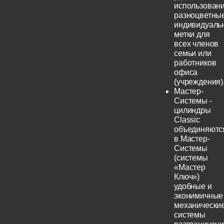
использовани
разноцветны
индивидуаль
метки для
всех членов
семьи или
работников
офиса
(учреждения)
Мастер-
Системы -
цилиндры
Classic
объединяютс
в Мастер-
Системы
(системы
«Мастер
Ключ»)
удобные и
эконимичные
механически
системы