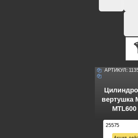
АРТИКУЛ:
113
Цилиндро
вертушка M
MTL600 
25575
Акция дейс