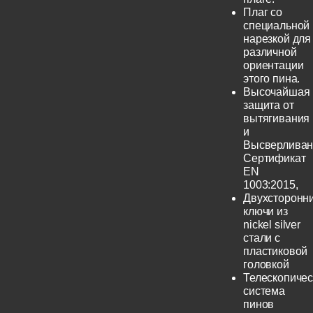
Плаг со
специальной
нарезкой для
различной
ориентации
этого пина.
Высочайшая
защита от
вытягивания
и
Высверливан
Сертификат
EN
1003:2015,
Двухсторонн
ключи из
nickel silver
стали с
пластиковой
головкой
Телескопичес
система
пинов