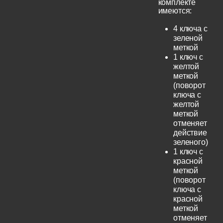
комплекте
имеются:
4 ключа с
зеленой
меткой
1 ключ с
желтой
меткой
(поворот
ключа с
желтой
меткой
отменяет
действие
зеленого)
1 ключ с
красной
меткой
(поворот
ключа с
красной
меткой
отменяет