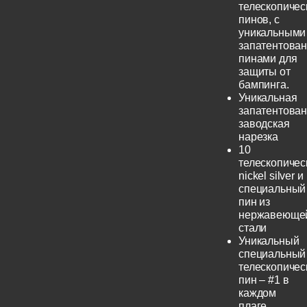
телескопичес
пинов, с
уникальными
запатентова
пинами для
защиты от
бампинга.
Уникальная
запатентова
заводская
нарезка
10
телескопичес
nickel silver и
специальный
пин из
нержавеюще
стали
Уникальный
специальный
телескопичес
пин – #1 в
каждом
плаге.