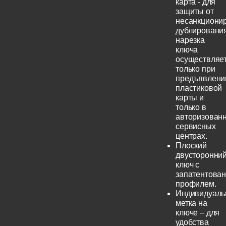
карта - для
защиты от
несанкциони
дублирования
нарезка
ключа
осуществляе
только при
предъявлени
пластиковой
карты и
только в
авторизован
сервисных
центрах.
Плоский
двусторонни
ключ с
запатентова
профилем.
Индивидуаль
метка на
ключе – для
удобства