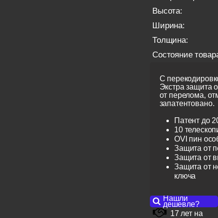
Высота:
Ширина:
Толщина:
Состояние товар
С перекодировко
Экстра защита 
от перелома, от
запатентовано.
Патент до 2
10 телескоп
OVI пин ос
Защита от 
Защита от 
Защита от н
ключа
Нашли
дешевле?
17 лет на