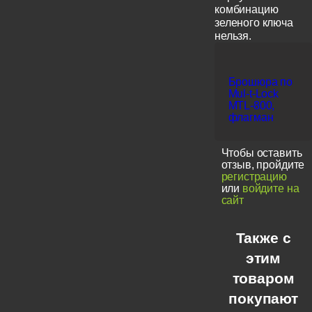
комбинацию
зеленого ключа
нельзя.
Брошюра по
Mul-t-Lock
MTL-800,
флагман
Чтобы оставить
отзыв, пройдите
регистрацию
или
войдите на
сайт
Также с
этим
товаром
покупают