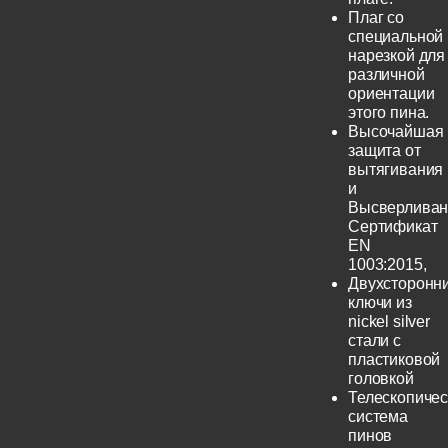
Плаг со
специальной
нарезкой для
различной
ориентации
этого пина.
Высочайшая
защита от
вытягивания
и
Высверливан
Сертификат
EN
1003:2015,
Двухсторонн
ключи из
nickel silver
стали с
пластиковой
головкой
Телескопичес
система
пинов