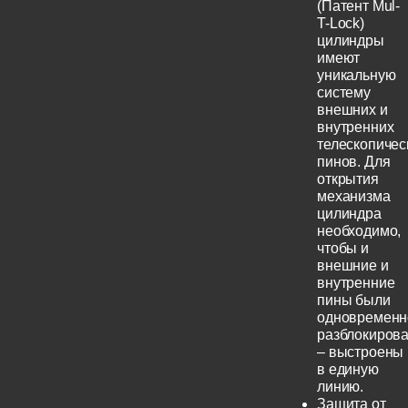
(Патент Mul-
T-Lock)
цилиндры
имеют
уникальную
систему
внешних и
внутренних
телескопичес
пинов. Для
открытия
механизма
цилиндра
необходимо,
чтобы и
внешние и
внутренние
пины были
одновременн
разблокиров
– выстроены
в единую
линию.
Защита от