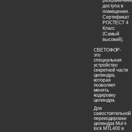
разграничен
доступа в
помещения.
Сертификат
РОСТЕСТ 4
Класс
(Самый
высокий).
СВЕТОФОР-
это
специальная
устройство
секретной части
цилиндра,
которая
позволяет
менять
кодировку
цилиндра.
Для
самостоятельной
перекодировки
цилиндра Mul-t-
lock MTL400 в