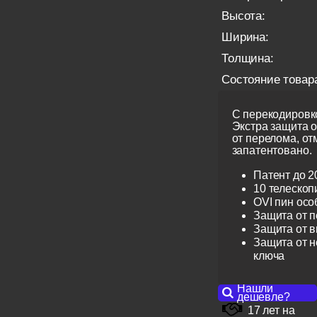
Высота:
Ширина:
Толщина:
Состояние товар
С перекодировко
Экстра защита 
от перелома, от
запатентовано.
Патент до 2
10 телескоп
OVI пин ос
Защита от 
Защита от 
Защита от н
ключа
Нашли
дешевле?
17 лет на