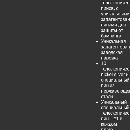
телескопичес
пинов, с
уникальными
запатентова
пинами для
защиты от
бампинга.
Уникальная
запатентова
заводская
нарезка
10
телескопичес
nickel silver и
специальный
пин из
нержавеюще
стали
Уникальный
специальный
телескопичес
пин – #1 в
каждом
плаге.