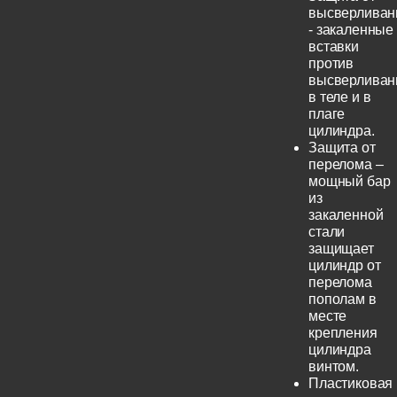
высверливан
- закаленные
вставки
против
высверливан
в теле и в
плаге
цилиндра.
Защита от
перелома –
мощный бар
из
закаленной
стали
защищает
цилиндр от
перелома
пополам в
месте
крепления
цилиндра
винтом.
Пластиковая