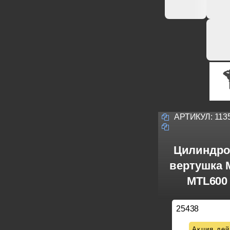
АРТИКУЛ:
113
Цилиндро
вертушка M
MTL600 
25438
Акция дей