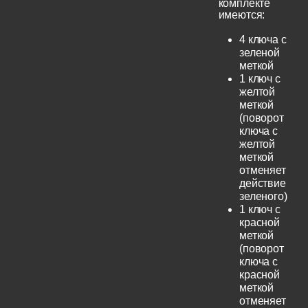
комплекте
имеются:
4 ключа с
зеленой
меткой
1 ключ с
желтой
меткой
(поворот
ключа с
желтой
меткой
отменяет
действие
зеленого)
1 ключ с
красной
меткой
(поворот
ключа с
красной
меткой
отменяет