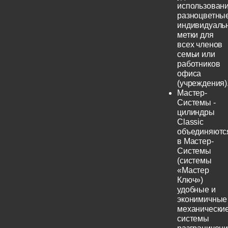
использовани
разноцветны
индивидуаль
метки для
всех членов
семьи или
работников
офиса
(учреждения)
Мастер-
Системы -
цилиндры
Classic
объединяютс
в Мастер-
Системы
(системы
«Мастер
Ключ»)
удобные и
эконимичные
механически
системы