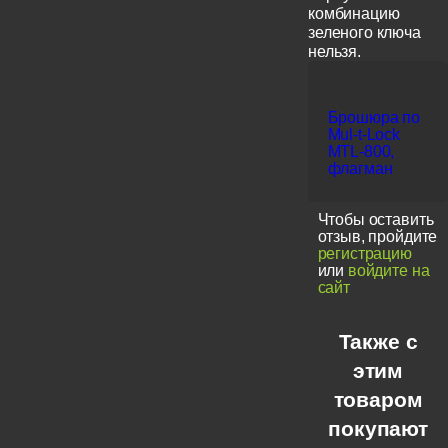
комбинацию
зеленого ключа
нельзя.
Брошюра по
Mul-t-Lock
MTL-800,
флагман
Чтобы оставить
отзыв, пройдите
регистрацию
или
войдите на
сайт
Также с
этим
товаром
покупают