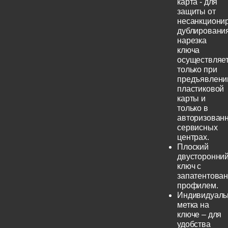
карта - для
защиты от
несанкциони
дублирования
нарезка
ключа
осуществляе
только при
предъявлени
пластиковой
карты и
только в
авторизован
сервисных
центрах.
Плоский
двусторонни
ключ с
запатентова
профилем.
Индивидуаль
метка на
ключе – для
удобства