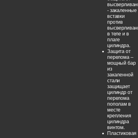
высверливан
- закаленные
вставки
против
высверливан
в теле и в
плаге
цилиндра.
Защита от
перелома –
мощный бар
из
закаленной
стали
защищает
цилиндр от
перелома
пополам в
месте
крепления
цилиндра
винтом.
Пластиковая