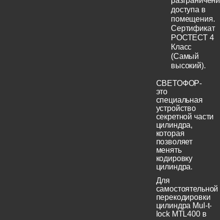
разграничен
доступа в
помещения.
Сертификат
РОСТЕСТ 4
Класс
(Самый
высокий).
СВЕТОФОР-
это
специальная
устройство
секретной части
цилиндра,
которая
позволяет
менять
кодировку
цилиндра.
Для
самостоятельной
перекодировки
цилиндра Mul-t-
lock MTL400 в