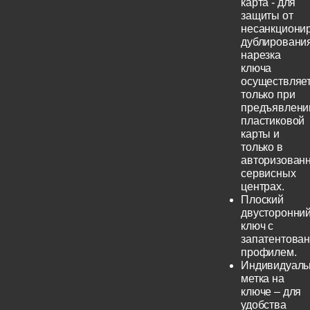
карта - для
защиты от
несанкциони
дублирования
нарезка
ключа
осуществляе
только при
предъявлени
пластиковой
карты и
только в
авторизован
сервисных
центрах.
Плоский
двусторонни
ключ с
запатентова
профилем.
Индивидуаль
метка на
ключе – для
удобства