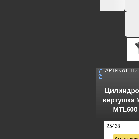
АРТИКУЛ:
113
Цилиндро
вертушка M
MTL600 
25438
Акция дейс