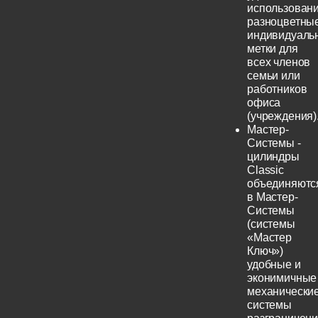
использовани
разноцветны
индивидуаль
метки для
всех членов
семьи или
работников
офиса
(учреждения)
Мастер-
Системы -
цилиндры
Classic
объединяютс
в Мастер-
Системы
(системы
«Мастер
Ключ»)
удобные и
эконимичные
механически
системы