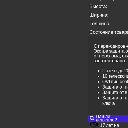
Высота:
Ширина:
Толщина:
Состояние товар
С перекодировко
Экстра защита 
от перелома, от
запатентовано.
Патент до 2
10 телескоп
OVI пин ос
Защита от 
Защита от 
Защита от н
ключа
Нашли
дешевле?
17 лет на