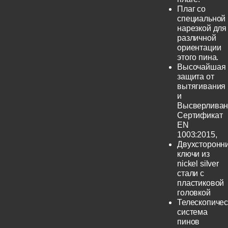
Плаг со
специальной
нарезкой для
различной
ориентации
этого пина.
Высочайшая
защита от
вытягивания
и
Высверливан
Сертификат
EN
1003:2015,
Двухсторонн
ключи из
nickel silver
стали с
пластиковой
головкой
Телескопичес
система
пинов