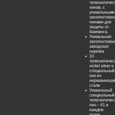
телескопичес
пинов, с
уникальными
запатентова
пинами для
защиты от
бампинга.
Уникальная
запатентова
заводская
нарезка
10
телескопичес
nickel silver и
специальный
пин из
нержавеюще
стали
Уникальный
специальный
телескопичес
пин – #1 в
каждом
плаге.