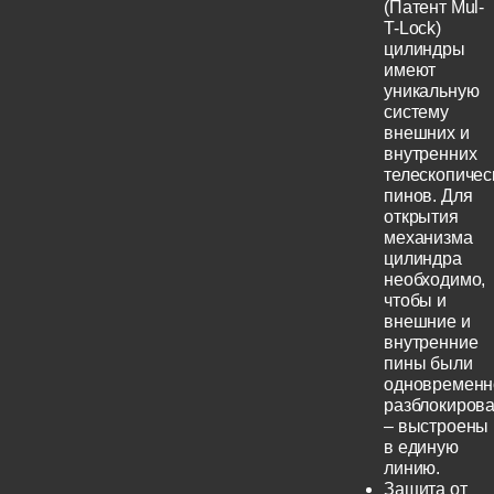
(Патент Mul-
T-Lock)
цилиндры
имеют
уникальную
систему
внешних и
внутренних
телескопичес
пинов. Для
открытия
механизма
цилиндра
необходимо,
чтобы и
внешние и
внутренние
пины были
одновременн
разблокиров
– выстроены
в единую
линию.
Защита от