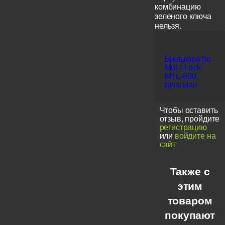
комбинацию
зеленого ключа
нельзя.
Брошюра по
Mul-t-Lock
MTL-800,
флагман
Чтобы оставить
отзыв, пройдите
регистрацию
или
войдите на
сайт
Также с
этим
товаром
покупают