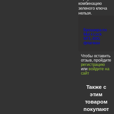
комбинацию
зеленого ключа
нельзя.
Брошюра по
Mul-t-Lock
MTL-800,
флагман
Чтобы оставить
отзыв, пройдите
регистрацию
или
войдите на
сайт
Также с
этим
товаром
покупают