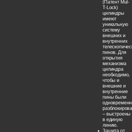
(Патент Mul-
T-Lock)
цилиндры
имеют
уникальную
систему
внешних и
внутренних
телескопичес
пинов. Для
открытия
механизма
цилиндра
необходимо,
чтобы и
внешние и
внутренние
пины были
одновременн
разблокиров
– выстроены
в единую
линию.
Защита от