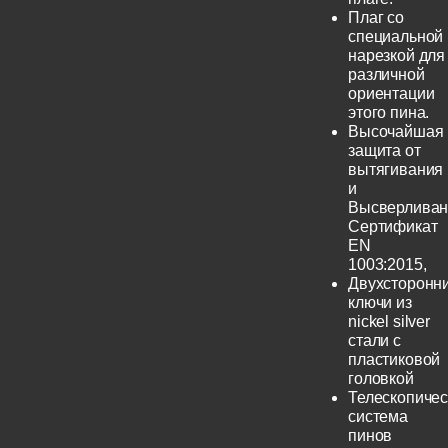
Плаг со
специальной
нарезкой для
различной
ориентации
этого пина.
Высочайшая
защита от
вытягивания
и
Высверливан
Сертификат
EN
1003:2015,
Двухсторонн
ключи из
nickel silver
стали с
пластиковой
головкой
Телескопичес
система
пинов