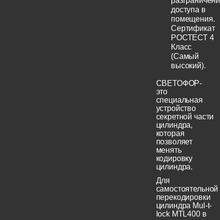
разграничен
доступа в
помещения.
Сертификат
РОСТЕСТ 4
Класс
(Самый
высокий).
СВЕТОФОР-
это
специальная
устройство
секретной части
цилиндра,
которая
позволяет
менять
кодировку
цилиндра.
Для
самостоятельной
перекодировки
цилиндра Mul-t-
lock MTL400 в