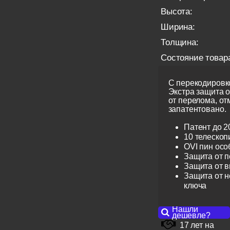
Высота:
Ширина:
Толщина:
Состояние товар
С перекодировко
Экстра защита 
от перелома, от
запатентовано.
Патент до 2
10 телескоп
OVI пин ос
Защита от 
Защита от 
Защита от н
ключа
Нашли
дешевле?
17 лет на