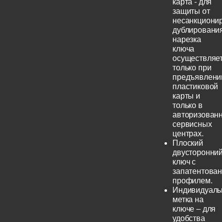
карта - для
защиты от
несанкциони
дублирования
нарезка
ключа
осуществляе
только при
предъявлени
пластиковой
карты и
только в
авторизован
сервисных
центрах.
Плоский
двусторонни
ключ с
запатентова
профилем.
Индивидуаль
метка на
ключе – для
удобства