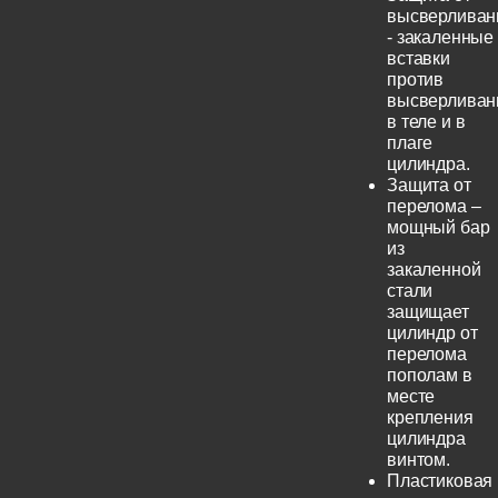
высверливан
- закаленные
вставки
против
высверливан
в теле и в
плаге
цилиндра.
Защита от
перелома –
мощный бар
из
закаленной
стали
защищает
цилиндр от
перелома
пополам в
месте
крепления
цилиндра
винтом.
Пластиковая