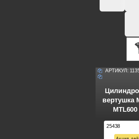
АРТИКУЛ:
113
Цилиндро
вертушка M
MTL600 
25438
Акция дей