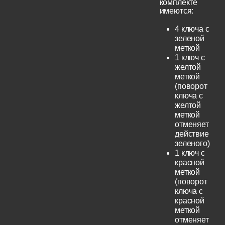
комплекте
имеются:
4 ключа с
зеленой
меткой
1 ключ с
желтой
меткой
(поворот
ключа с
желтой
меткой
отменяет
действие
зеленого)
1 ключ с
красной
меткой
(поворот
ключа с
красной
меткой
отменяет