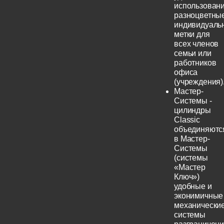
использовани
разноцветны
индивидуаль
метки для
всех членов
семьи или
работников
офиса
(учреждения)
Мастер-
Системы -
цилиндры
Classic
объединяютс
в Мастер-
Системы
(системы
«Мастер
Ключ»)
удобные и
эконимичные
механически
системы