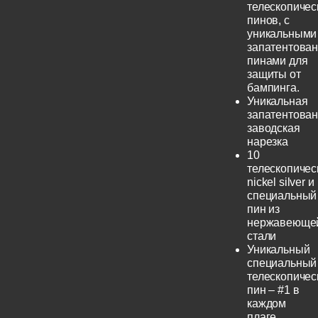
телескопичес
пинов, с
уникальными
запатентова
пинами для
защиты от
бампинга.
Уникальная
запатентова
заводская
нарезка
10
телескопичес
nickel silver и
специальный
пин из
нержавеюще
стали
Уникальный
специальный
телескопичес
пин – #1 в
каждом
плаге.