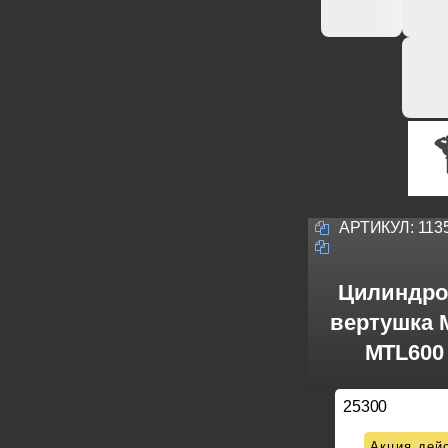
АРТИКУЛ:
113
Цилиндро
вертушка M
MTL600 
25300
Акция дейс