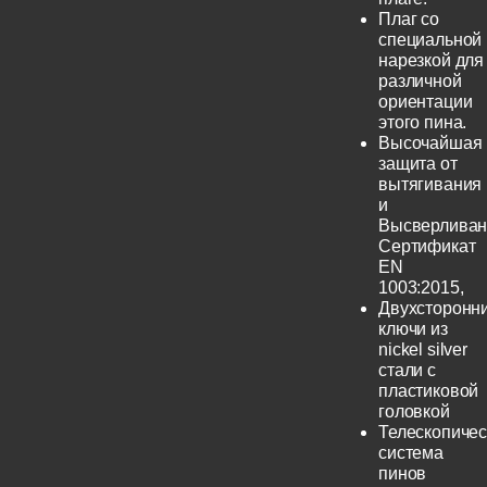
Плаг со
специальной
нарезкой для
различной
ориентации
этого пина.
Высочайшая
защита от
вытягивания
и
Высверливан
Сертификат
EN
1003:2015,
Двухсторонн
ключи из
nickel silver
стали с
пластиковой
головкой
Телескопичес
система
пинов