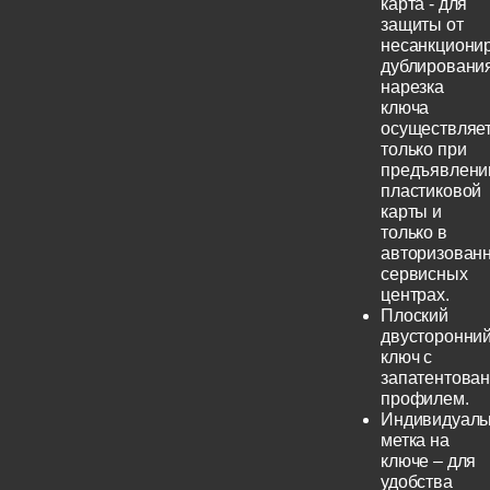
карта - для
защиты от
несанкциони
дублирования
нарезка
ключа
осуществляе
только при
предъявлени
пластиковой
карты и
только в
авторизован
сервисных
центрах.
Плоский
двусторонни
ключ с
запатентова
профилем.
Индивидуаль
метка на
ключе – для
удобства