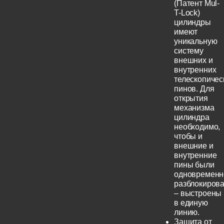
(Патент Mul-
T-Lock)
цилиндры
имеют
уникальную
систему
внешних и
внутренних
телескопичес
пинов. Для
открытия
механизма
цилиндра
необходимо,
чтобы и
внешние и
внутренние
пины были
одновременн
разблокиров
– выстроены
в единую
линию.
Защита от