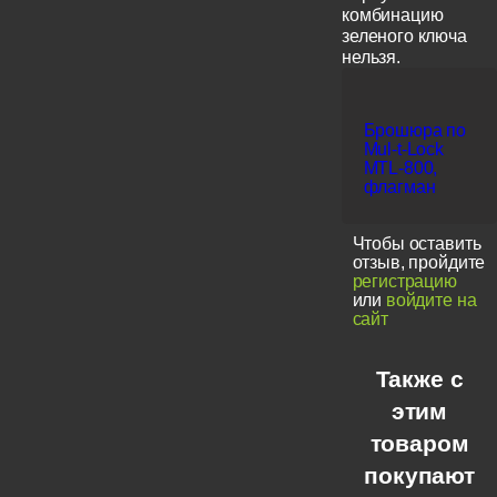
комбинацию
зеленого ключа
нельзя.
Брошюра по
Mul-t-Lock
MTL-800,
флагман
Чтобы оставить
отзыв, пройдите
регистрацию
или
войдите на
сайт
Также с
этим
товаром
покупают