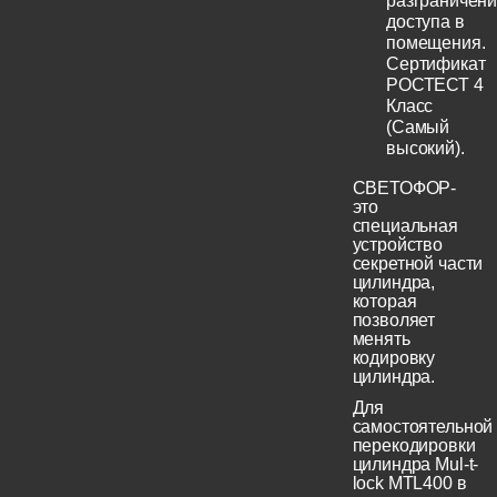
разграничен
доступа в
помещения.
Сертификат
РОСТЕСТ 4
Класс
(Самый
высокий).
СВЕТОФОР-
это
специальная
устройство
секретной части
цилиндра,
которая
позволяет
менять
кодировку
цилиндра.
Для
самостоятельной
перекодировки
цилиндра Mul-t-
lock MTL400 в