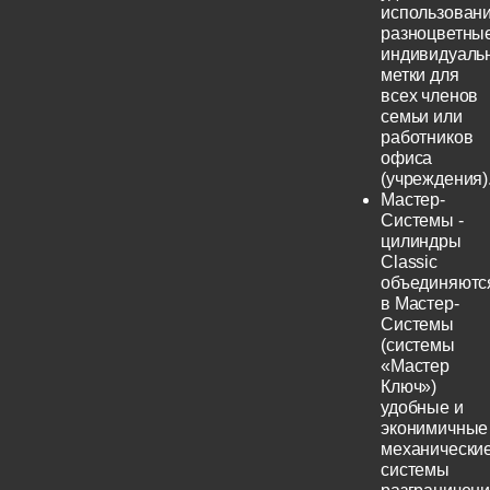
использовани
разноцветны
индивидуаль
метки для
всех членов
семьи или
работников
офиса
(учреждения)
Мастер-
Системы -
цилиндры
Classic
объединяютс
в Мастер-
Системы
(системы
«Мастер
Ключ»)
удобные и
эконимичные
механически
системы