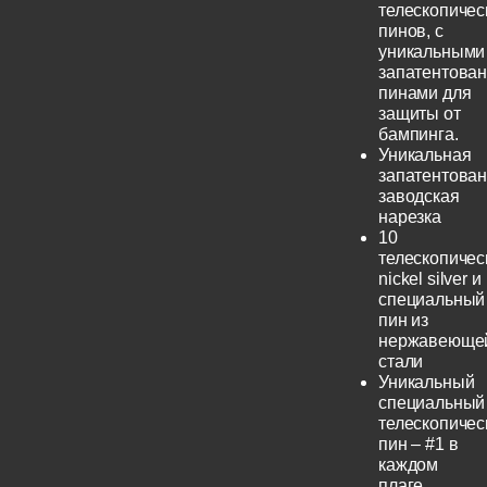
телескопичес
пинов, с
уникальными
запатентова
пинами для
защиты от
бампинга.
Уникальная
запатентова
заводская
нарезка
10
телескопичес
nickel silver и
специальный
пин из
нержавеюще
стали
Уникальный
специальный
телескопичес
пин – #1 в
каждом
плаге.