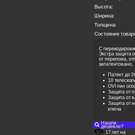
Высота:
Ширина:
Толщина:
Состояние товар
С перекодировко
Экстра защита 
от перелома, от
запатентовано.
Патент до 2
10 телескоп
OVI пин ос
Защита от 
Защита от 
Защита от н
ключа
Нашли
дешевле?
17 лет на