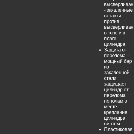
высверливан
- закаленные
вставки
против
высверливан
в теле и в
плаге
цилиндра.
Защита от
перелома –
мощный бар
из
закаленной
стали
защищает
цилиндр от
перелома
пополам в
месте
крепления
цилиндра
винтом.
Пластиковая