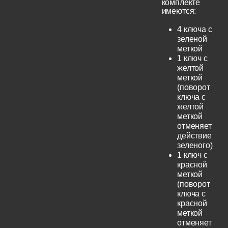
комплекте
имеются:
4 ключа с
зеленой
меткой
1 ключ с
желтой
меткой
(поворот
ключа с
желтой
меткой
отменяет
действие
зеленого)
1 ключ с
красной
меткой
(поворот
ключа с
красной
меткой
отменяет