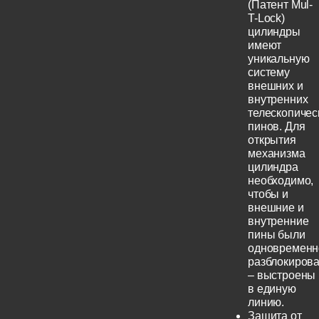
(Патент Mul-
T-Lock)
цилиндры
имеют
уникальную
систему
внешних и
внутренних
телескопичес
пинов. Для
открытия
механизма
цилиндра
необходимо,
чтобы и
внешние и
внутренние
пины были
одновременн
разблокиров
– выстроены
в единую
линию.
Защита от