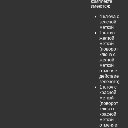
комплекте
имеются:
4 ключа с
зеленой
меткой
1 ключ с
желтой
меткой
(поворот
ключа с
желтой
меткой
отменяет
действие
зеленого)
1 ключ с
красной
меткой
(поворот
ключа с
красной
меткой
отменяет