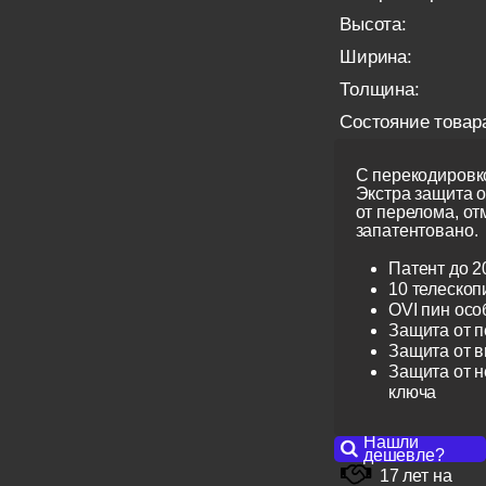
Высота:
Ширина:
Толщина:
Состояние товар
С перекодировко
Экстра защита 
от перелома, от
запатентовано.
Патент до 2
10 телескоп
OVI пин ос
Защита от 
Защита от 
Защита от н
ключа
Нашли
дешевле?
17 лет на