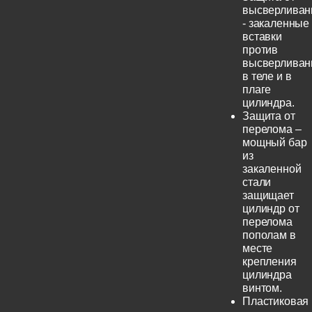
высверливан
- закаленные
вставки
против
высверливан
в теле и в
плаге
цилиндра.
Защита от
перелома –
мощный бар
из
закаленной
стали
защищает
цилиндр от
перелома
пополам в
месте
крепления
цилиндра
винтом.
Пластиковая