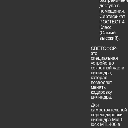
разграничен
доступа в
помещения.
Сертификат
РОСТЕСТ 4
Класс
(Самый
высокий).
СВЕТОФОР-
это
специальная
устройство
секретной части
цилиндра,
которая
позволяет
менять
кодировку
цилиндра.
Для
самостоятельной
перекодировки
цилиндра Mul-t-
lock MTL400 в