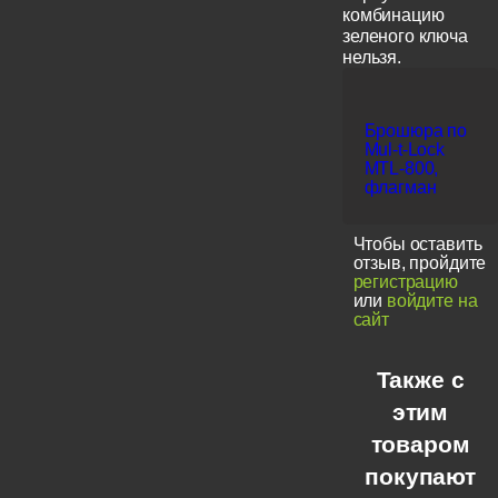
комбинацию
зеленого ключа
нельзя.
Брошюра по
Mul-t-Lock
MTL-800,
флагман
Чтобы оставить
отзыв, пройдите
регистрацию
или
войдите на
сайт
Также с
этим
товаром
покупают