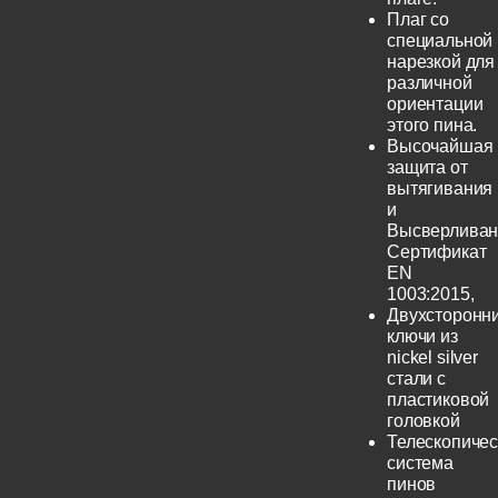
Плаг со
специальной
нарезкой для
различной
ориентации
этого пина.
Высочайшая
защита от
вытягивания
и
Высверливан
Сертификат
EN
1003:2015,
Двухсторонн
ключи из
nickel silver
стали с
пластиковой
головкой
Телескопичес
система
пинов