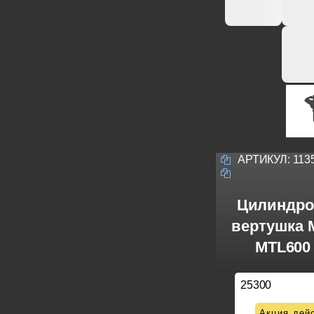
АРТИКУЛ:
113
Цилиндро
вертушка M
MTL600 
25300
Акция дейс