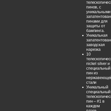
телескопичес
пинов, с
уникальными
запатентова
пинами для
защиты от
бампинга.
Уникальная
запатентова
заводская
нарезка
10
телескопичес
nickel silver и
специальный
пин из
нержавеюще
стали
Уникальный
специальный
телескопичес
пин – #1 в
каждом
плаге.