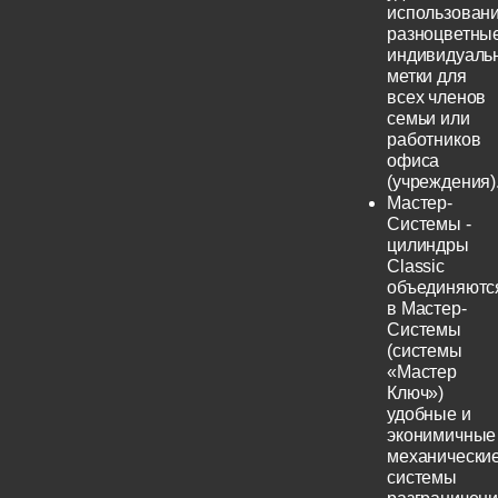
использовани
разноцветны
индивидуаль
метки для
всех членов
семьи или
работников
офиса
(учреждения)
Мастер-
Системы -
цилиндры
Classic
объединяютс
в Мастер-
Системы
(системы
«Мастер
Ключ»)
удобные и
эконимичные
механически
системы