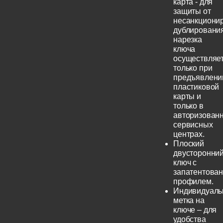
карта - для
защиты от
несанкциони
дублирования
нарезка
ключа
осуществляе
только при
предъявлени
пластиковой
карты и
только в
авторизован
сервисных
центрах.
Плоский
двусторонни
ключ с
запатентова
профилем.
Индивидуаль
метка на
ключе – для
удобства