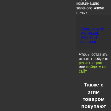
комбинацию
зеленого ключа
нельзя.
Брошюра по
Mul-t-Lock
MTL-800,
флагман
Чтобы оставить
отзыв, пройдите
регистрацию
или
войдите на
сайт
Также с
этим
товаром
покупают