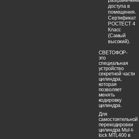
разграничен
доступа в
помещения.
Сертификат
РОСТЕСТ 4
Класс
(Самый
высокий).
СВЕТОФОР-
это
специальная
устройство
секретной части
цилиндра,
которая
позволяет
менять
кодировку
цилиндра.
Для
самостоятельной
перекодировки
цилиндра Mul-t-
lock MTL400 в