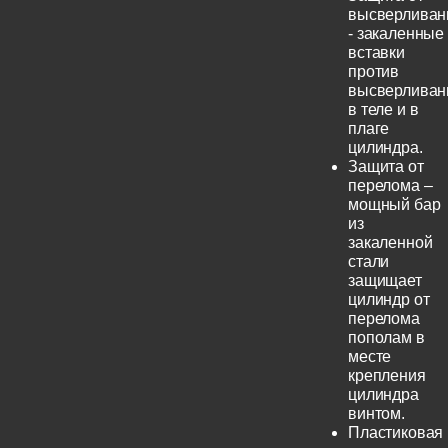
высверливан
- закаленные
вставки
против
высверливан
в теле и в
плаге
цилиндра.
Защита от
перелома –
мощный бар
из
закаленной
стали
защищает
цилиндр от
перелома
пополам в
месте
крепления
цилиндра
винтом.
Пластиковая