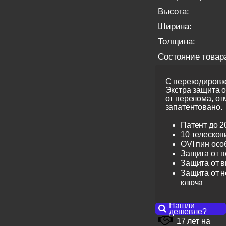
Высота:
Ширина:
Толщина:
Состояние товар
С перекодировко
Экстра защита 
от перелома, от
запатентовано.
Патент до 2
10 телескоп
OVI пин ос
Защита от 
Защита от 
Защита от н
ключа
Нашли
дешевле?
17 лет на