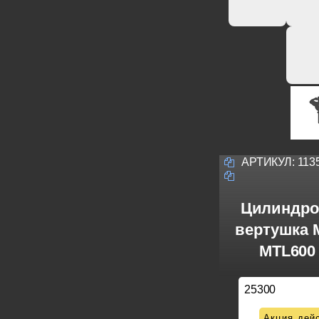
АРТИКУЛ:
113
Цилиндро
вертушка M
MTL600 
25300
Акция дейс