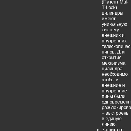
(Патент Mul-
T-Lock)
цилиндры
имеют
уникальную
систему
внешних и
внутренних
телескопичес
пинов. Для
открытия
механизма
цилиндра
необходимо,
чтобы и
внешние и
внутренние
пины были
одновременн
разблокиров
– выстроены
в единую
линию.
Защита от