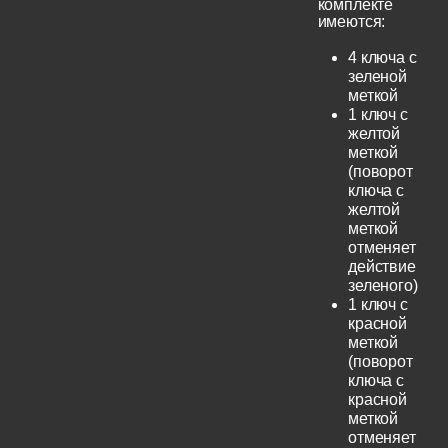
комплекте
имеются:
4 ключа с
зеленой
меткой
1 ключ с
желтой
меткой
(поворот
ключа с
желтой
меткой
отменяет
действие
зеленого)
1 ключ с
красной
меткой
(поворот
ключа с
красной
меткой
отменяет