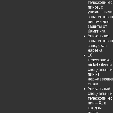
телескопичес
пинов, с
уникальными
запатентова
пинами для
защиты от
бампинга.
Уникальная
запатентова
заводская
нарезка
10
телескопичес
nickel silver и
специальный
пин из
нержавеюще
стали
Уникальный
специальный
телескопичес
пин – #1 в
каждом
плаге.