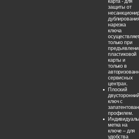
карта - для
защиты от
несанкциони
дублирования
нарезка
ключа
осуществляе
только при
предъявлени
пластиковой
карты и
только в
авторизован
сервисных
центрах.
Плоский
двусторонни
ключ с
запатентова
профилем.
Индивидуаль
метка на
ключе – для
удобства