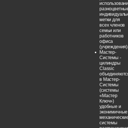
использовани
разноцветны
индивидуаль
метки для
всех членов
семьи или
работников
офиса
(учреждения)
Мастер-
Системы -
цилиндры
Classic
объединяютс
в Мастер-
Системы
(системы
«Мастер
Ключ»)
удобные и
эконимичные
механически
системы