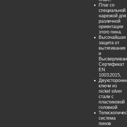
Плаг со
специальной
нарезкой для
различной
ориентации
этого пина.
Высочайшая
защита от
вытягивания
и
Высверливан
Сертификат
EN
1003:2015,
Двухсторонн
ключи из
nickel silver
стали с
пластиковой
головкой
Телескопичес
система
пинов