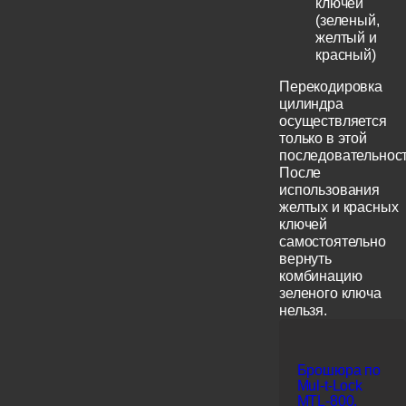
ключей
(зеленый,
желтый и
красный)
Перекодировка
цилиндра
осуществляется
только в этой
последовательност
После
использования
желтых и красных
ключей
самостоятельно
вернуть
комбинацию
зеленого ключа
нельзя.
Брошюра по
Mul-t-Lock
MTL-800,