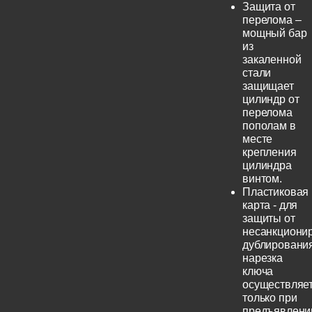
Защита от
перелома –
мощный бар
из
закаленной
стали
защищает
цилиндр от
перелома
пополам в
месте
крепления
цилиндра
винтом.
Пластиковая
карта - для
защиты от
несанкциони
дублирования
нарезка
ключа
осуществляе
только при
предъявлени