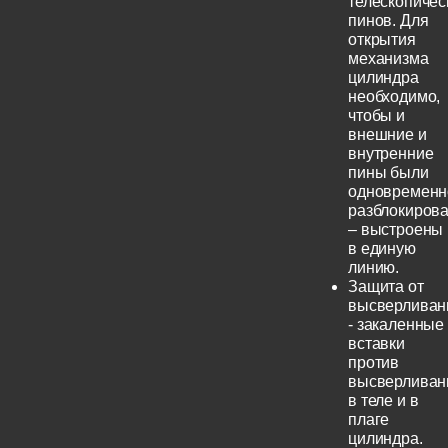
телескопичес
пинов. Для
открытия
механизма
цилиндра
необходимо,
чтобы и
внешние и
внутренние
пины были
одновременн
разблокиров
– выстроены
в единую
линию.
Защита от
высверливан
- закаленные
вставки
против
высверливан
в теле и в
плаге
цилиндра.