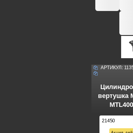
АРТИКУЛ:
113
Цилиндро
вертушка M
MTL400
21450
Акция дей