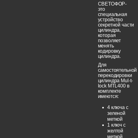
СВЕТОФОР-
это
специальная
устройство
секретной части
цилиндра,
которая
позволяет
менять
кодировку
цилиндра.
Для
самостоятельной
перекодировки
цилиндра Mul-t-
lock MTL400 в
комплекте
имеются:
4 ключа с
зеленой
меткой
1 ключ с
желтой
меткой