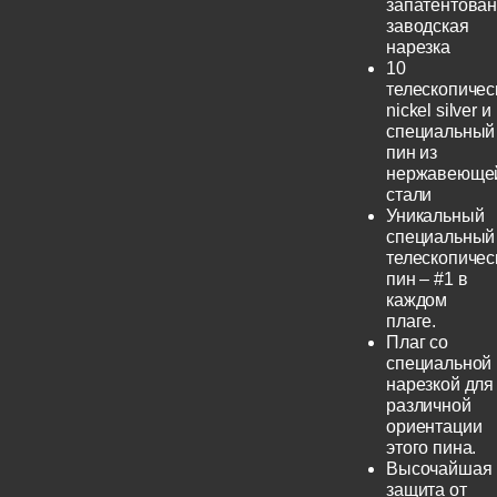
запатентова
заводская
нарезка
10
телескопичес
nickel silver и
специальный
пин из
нержавеюще
стали
Уникальный
специальный
телескопичес
пин – #1 в
каждом
плаге.
Плаг со
специальной
нарезкой для
различной
ориентации
этого пина.
Высочайшая
защита от