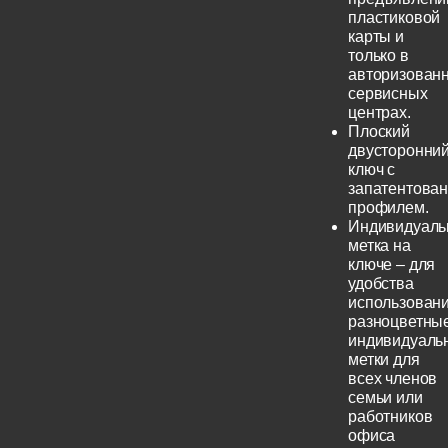
пластиковой
карты и
только в
авторизован
сервисных
центрах.
Плоский
двусторонни
ключ с
запатентова
профилем.
Индивидуаль
метка на
ключе – для
удобства
использовани
разноцветны
индивидуаль
метки для
всех членов
семьи или
работников
офиса