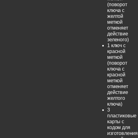
(поворот
ключа с
желтой
меткой
отменяет
действие
зеленого)
1 ключ с
красной
меткой
(поворот
ключа с
красной
меткой
отменяет
действие
желтого
ключа)
3
пластиковые
карты с
кодом для
изготовления