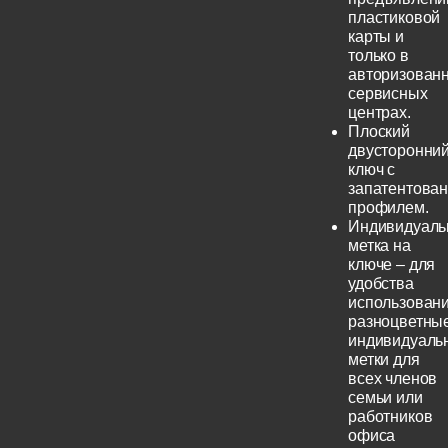
пластиковой
карты и
только в
авторизован
сервисных
центрах.
Плоский
двусторонни
ключ с
запатентова
профилем.
Индивидуаль
метка на
ключе – для
удобства
использовани
разноцветны
индивидуаль
метки для
всех членов
семьи или
работников
офиса