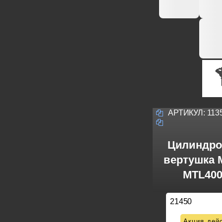
АРТИКУЛ:
113
Цилиндро
вертушка M
MTL400
21450
Акция дейс