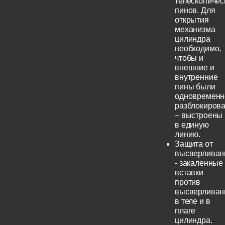
телескопичес
пинов. Для
открытия
механизма
цилиндра
необходимо,
чтобы и
внешние и
внутренние
пины были
одновременн
разблокиров
– выстроены
в единую
линию.
Защита от
высверливан
- закаленные
вставки
против
высверливан
в теле и в
плаге
цилиндра.