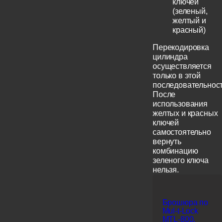
ключей
(зеленый,
желтый и
красный)
Перекодировка
цилиндра
осуществляется
только в этой
последовательност
После
использования
желтых и красных
ключей
самостоятельно
вернуть
комбинацию
зеленого ключа
нельзя.
Брошюра по
Mul-t-Lock
MTL-800,