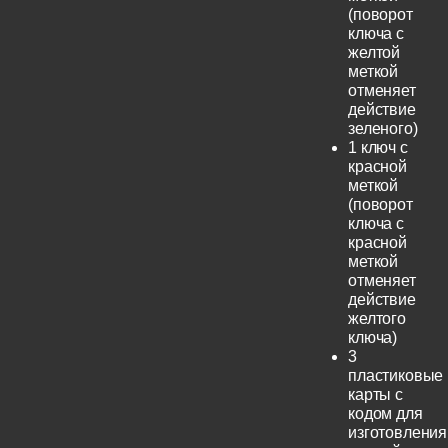
(поворот
ключа с
желтой
меткой
отменяет
действие
зеленого)
1 ключ с
красной
меткой
(поворот
ключа с
красной
меткой
отменяет
действие
желтого
ключа)
3
пластиковые
карты с
кодом для
изготовления