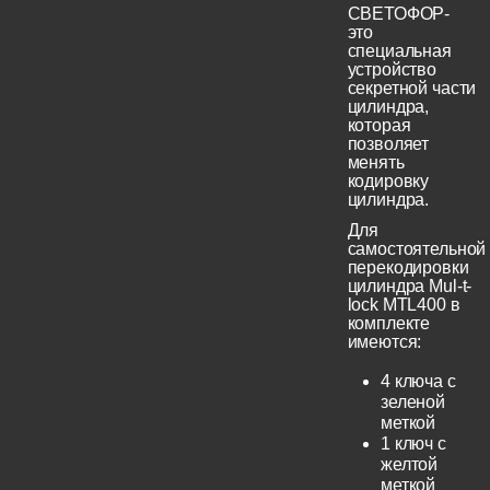
СВЕТОФОР-
это
специальная
устройство
секретной части
цилиндра,
которая
позволяет
менять
кодировку
цилиндра.
Для
самостоятельной
перекодировки
цилиндра Mul-t-
lock MTL400 в
комплекте
имеются:
4 ключа с
зеленой
меткой
1 ключ с
желтой
меткой