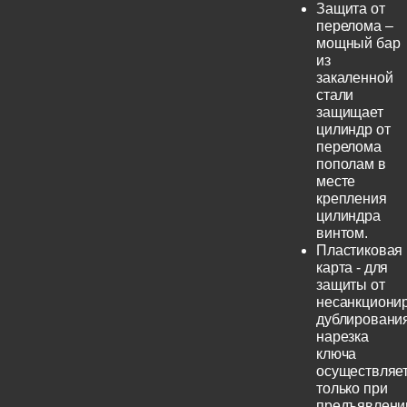
Защита от
перелома –
мощный бар
из
закаленной
стали
защищает
цилиндр от
перелома
пополам в
месте
крепления
цилиндра
винтом.
Пластиковая
карта - для
защиты от
несанкциони
дублирования
нарезка
ключа
осуществляе
только при
предъявлени