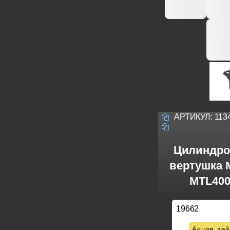
АРТИКУЛ:
113
Цилиндро
вертушка M
MTL400
19662
Акция дей