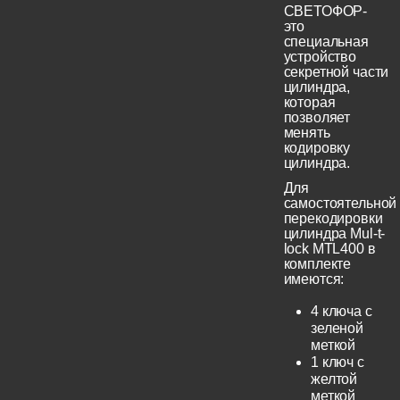
СВЕТОФОР-
это
специальная
устройство
секретной части
цилиндра,
которая
позволяет
менять
кодировку
цилиндра.
Для
самостоятельной
перекодировки
цилиндра Mul-t-
lock MTL400 в
комплекте
имеются:
4 ключа с
зеленой
меткой
1 ключ с
желтой
меткой