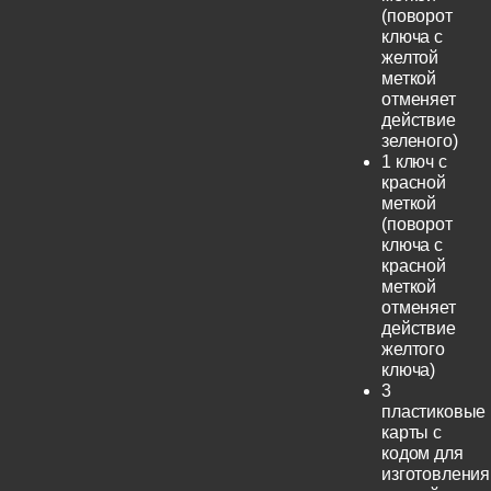
(поворот
ключа с
желтой
меткой
отменяет
действие
зеленого)
1 ключ с
красной
меткой
(поворот
ключа с
красной
меткой
отменяет
действие
желтого
ключа)
3
пластиковые
карты с
кодом для
изготовления