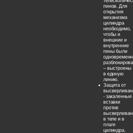
телескопичес
пинов. Для
открытия
механизма
цилиндра
необходимо,
чтобы и
внешние и
внутренние
пины были
одновременн
разблокиров
– выстроены
в единую
линию.
Защита от
высверливан
- закаленные
вставки
против
высверливан
в теле и в
плаге
цилиндра.