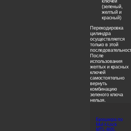
ключей
(зеленый,
желтый и
красный)
Перекодировка
цилиндра
осуществляется
только в этой
последовательност
После
использования
желтых и красных
ключей
самостоятельно
вернуть
комбинацию
зеленого ключа
нельзя.
Брошюра по
Mul-t-Lock
MTL-800,