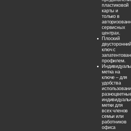
пластиковой
карты и
только в
авторизован
сервисных
центрах.
Плоский
двусторонни
ключ с
запатентова
профилем.
Индивидуаль
метка на
ключе – для
удобства
использовани
разноцветны
индивидуаль
метки для
всех членов
семьи или
работников
офиса