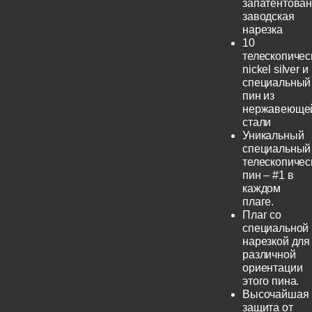
запатентова
заводская
нарезка
10
телескопичес
nickel silver и
специальный
пин из
нержавеюще
стали
Уникальный
специальный
телескопичес
пин – #1 в
каждом
плаге.
Плаг со
специальной
нарезкой для
различной
ориентации
этого пина.
Высочайшая
защита от