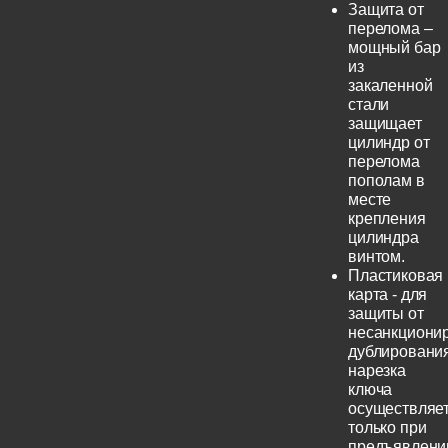
Защита от
перелома –
мощный бар
из
закаленной
стали
защищает
цилиндр от
перелома
пополам в
месте
крепления
цилиндра
винтом.
Пластиковая
карта - для
защиты от
несанкциони
дублирования
нарезка
ключа
осуществляе
только при
предъявлени