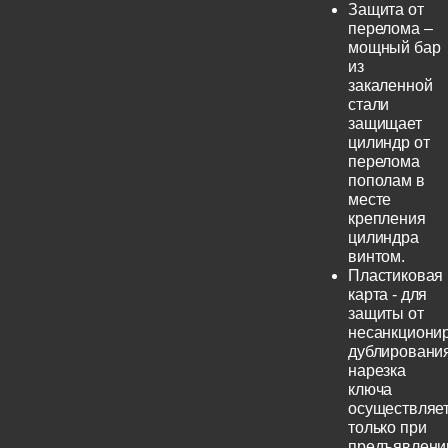
Защита от
перелома –
мощный бар
из
закаленной
стали
защищает
цилиндр от
перелома
пополам в
месте
крепления
цилиндра
винтом.
Пластиковая
карта - для
защиты от
несанкциони
дублирования
нарезка
ключа
осуществляе
только при
предъявлени