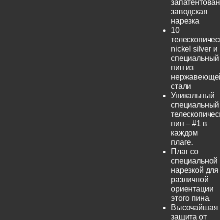
запатентова
заводская
нарезка
10
телескопичес
nickel silver и
специальный
пин из
нержавеюще
стали
Уникальный
специальный
телескопичес
пин – #1 в
каждом
плаге.
Плаг со
специальной
нарезкой для
различной
ориентации
этого пина.
Высочайшая
защита от