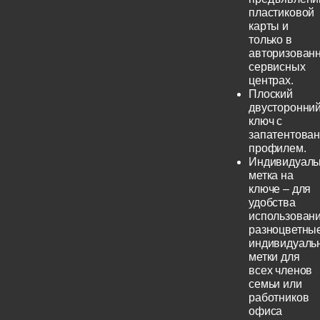
пластиковой
карты и
только в
авторизован
сервисных
центрах.
Плоский
двусторонни
ключ с
запатентова
профилем.
Индивидуаль
метка на
ключе – для
удобства
использовани
разноцветны
индивидуаль
метки для
всех членов
семьи или
работников
офиса