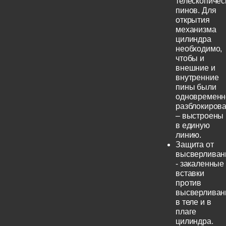
телескопичес
пинов. Для
открытия
механизма
цилиндра
необходимо,
чтобы и
внешние и
внутренние
пины были
одновременн
разблокиров
– выстроены
в единую
линию.
Защита от
высверливан
- закаленные
вставки
против
высверливан
в теле и в
плаге
цилиндра.