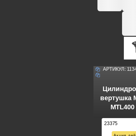
АРТИКУЛ:
113
Цилиндро
вертушка M
MTL400 
23375
Акция дей