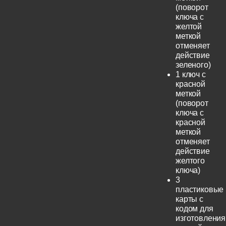
(поворот
ключа с
желтой
меткой
отменяет
действие
зеленого)
1 ключ с
красной
меткой
(поворот
ключа с
красной
меткой
отменяет
действие
желтого
ключа)
3
пластиковые
карты с
кодом для
изготовления