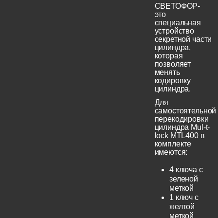
СВЕТОФОР-
это
специальная
устройство
секретной части
цилиндра,
которая
позволяет
менять
кодировку
цилиндра.
Для
самостоятельной
перекодировки
цилиндра Mul-t-
lock MTL400 в
комплекте
имеются:
4 ключа с
зеленой
меткой
1 ключ с
желтой
меткой