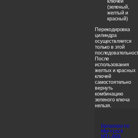
ключей
(зеленый,
желтый и
красный)
Перекодировка
цилиндра
осуществляется
только в этой
последовательност
После
использования
желтых и красных
ключей
самостоятельно
вернуть
комбинацию
зеленого ключа
нельзя.
Брошюра по
Mul-t-Lock
MTL-800,