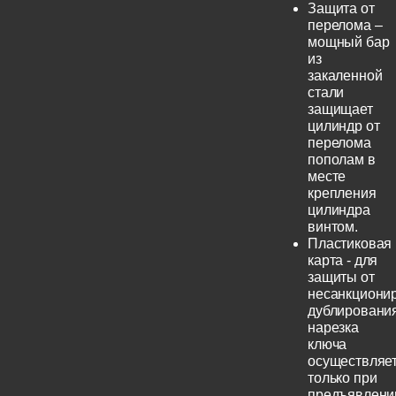
Защита от
перелома –
мощный бар
из
закаленной
стали
защищает
цилиндр от
перелома
пополам в
месте
крепления
цилиндра
винтом.
Пластиковая
карта - для
защиты от
несанкциони
дублирования
нарезка
ключа
осуществляе
только при
предъявлени