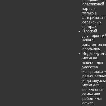
пластиковой
карты и
только в
авторизован
сервисных
центрах.
Плоский
двусторонни
ключ с
запатентова
профилем.
Индивидуаль
метка на
ключе – для
удобства
использовани
разноцветны
индивидуаль
метки для
всех членов
семьи или
работников
офиса