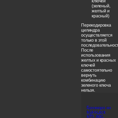
ключей
(зеленый,
желтый и
красный)
Перекодировка
цилиндра
осуществляется
только в этой
последовательност
После
использования
желтых и красных
ключей
самостоятельно
вернуть
комбинацию
зеленого ключа
нельзя.
Брошюра по
Mul-t-Lock
MTL-800,