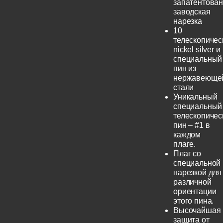
запатентова
заводская
нарезка
10
телескопичес
nickel silver и
специальный
пин из
нержавеюще
стали
Уникальный
специальный
телескопичес
пин – #1 в
каждом
плаге.
Плаг со
специальной
нарезкой для
различной
ориентации
этого пина.
Высочайшая
защита от