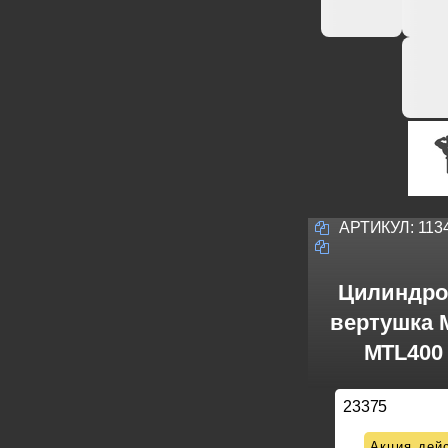
АРТИКУЛ:
113
Цилиндро
вертушка M
MTL400 
23375
Акция дейс