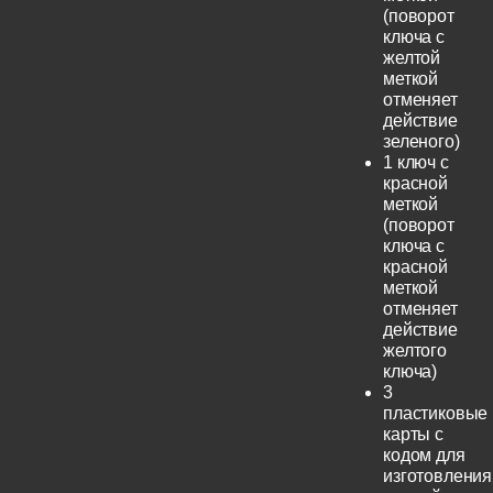
(поворот
ключа с
желтой
меткой
отменяет
действие
зеленого)
1 ключ с
красной
меткой
(поворот
ключа с
красной
меткой
отменяет
действие
желтого
ключа)
3
пластиковые
карты с
кодом для
изготовления