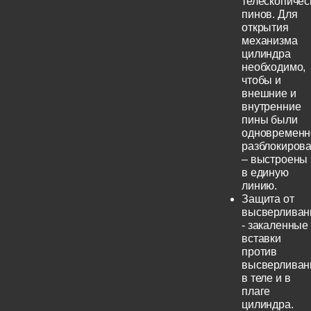
телескопичес
пинов. Для
открытия
механизма
цилиндра
необходимо,
чтобы и
внешние и
внутренние
пины были
одновременн
разблокиров
– выстроены
в единую
линию.
Защита от
высверливан
- закаленные
вставки
против
высверливан
в теле и в
плаге
цилиндра.