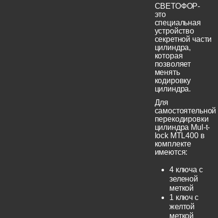
СВЕТОФОР-
это
специальная
устройство
секретной части
цилиндра,
которая
позволяет
менять
кодировку
цилиндра.
Для
самостоятельной
перекодировки
цилиндра Mul-t-
lock MTL400 в
комплекте
имеются:
4 ключа с
зеленой
меткой
1 ключ с
желтой
меткой