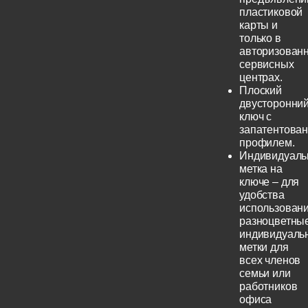
пластиковой
карты и
только в
авторизован
сервисных
центрах.
Плоский
двусторонни
ключ с
запатентова
профилем.
Индивидуаль
метка на
ключе – для
удобства
использовани
разноцветны
индивидуаль
метки для
всех членов
семьи или
работников
офиса