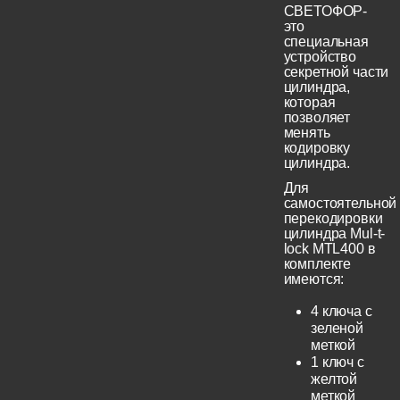
СВЕТОФОР-
это
специальная
устройство
секретной части
цилиндра,
которая
позволяет
менять
кодировку
цилиндра.
Для
самостоятельной
перекодировки
цилиндра Mul-t-
lock MTL400 в
комплекте
имеются:
4 ключа с
зеленой
меткой
1 ключ с
желтой
меткой