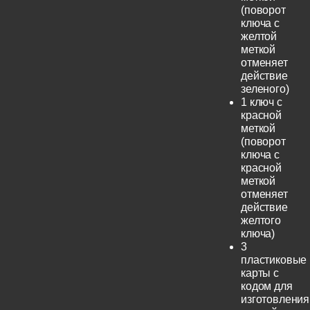
(поворот
ключа с
желтой
меткой
отменяет
действие
зеленого)
1 ключ с
красной
меткой
(поворот
ключа с
красной
меткой
отменяет
действие
желтого
ключа)
3
пластиковые
карты с
кодом для
изготовления