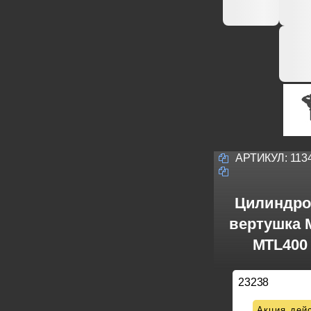
АРТИКУЛ:
113
Цилиндро
вертушка M
MTL400 
23238
Акция дейс