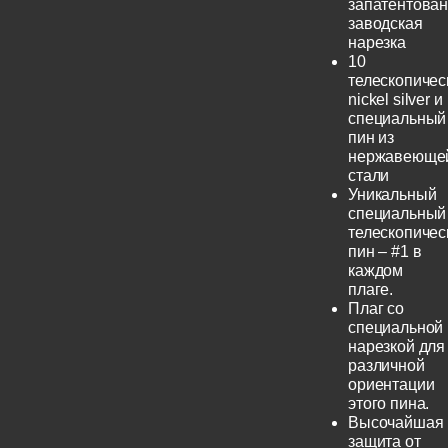
запатентова
заводская
нарезка
10
телескопичес
nickel silver и
специальный
пин из
нержавеюще
стали
Уникальный
специальный
телескопичес
пин – #1 в
каждом
плаге.
Плаг со
специальной
нарезкой для
различной
ориентации
этого пина.
Высочайшая
защита от