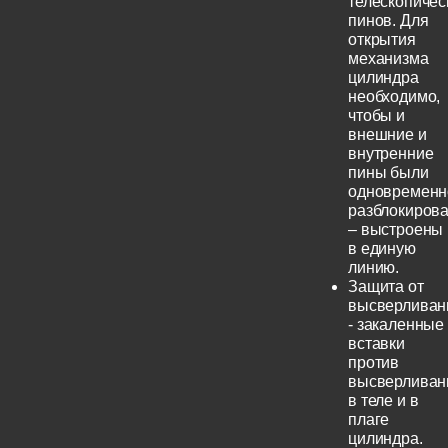
телескопичес
пинов. Для
открытия
механизма
цилиндра
необходимо,
чтобы и
внешние и
внутренние
пины были
одновременн
разблокиров
– выстроены
в единую
линию.
Защита от
высверливан
- закаленные
вставки
против
высверливан
в теле и в
плаге
цилиндра.