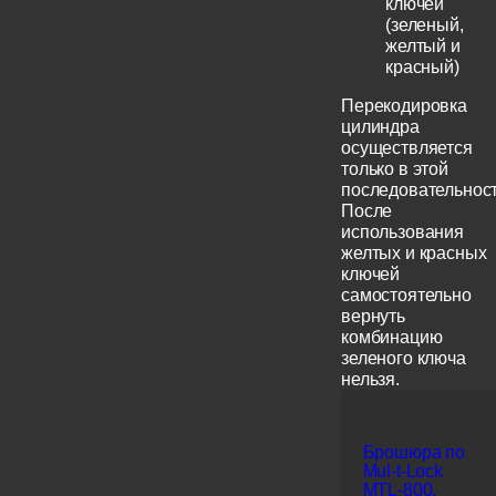
ключей
(зеленый,
желтый и
красный)
Перекодировка
цилиндра
осуществляется
только в этой
последовательност
После
использования
желтых и красных
ключей
самостоятельно
вернуть
комбинацию
зеленого ключа
нельзя.
Брошюра по
Mul-t-Lock
MTL-800,