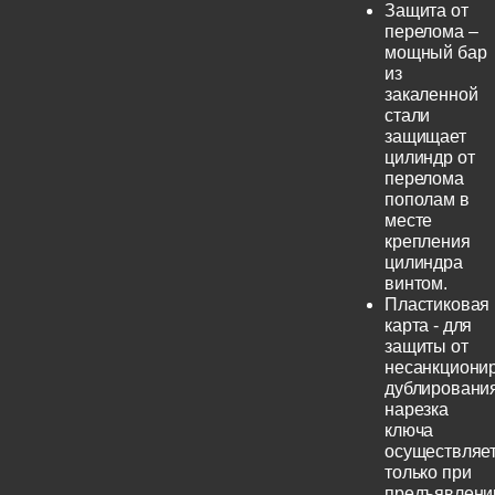
Защита от
перелома –
мощный бар
из
закаленной
стали
защищает
цилиндр от
перелома
пополам в
месте
крепления
цилиндра
винтом.
Пластиковая
карта - для
защиты от
несанкциони
дублирования
нарезка
ключа
осуществляе
только при
предъявлени