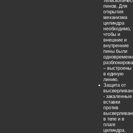
телескопичес
пинов. Для
открытия
механизма
цилиндра
необходимо,
чтобы и
внешние и
внутренние
пины были
одновременн
разблокиров
– выстроены
в единую
линию.
Защита от
высверливан
- закаленные
вставки
против
высверливан
в теле и в
плаге
цилиндра.