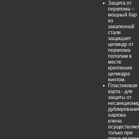
Защита от
перелома –
мощный бар
из
закаленной
стали
защищает
цилиндр от
перелома
пополам в
месте
крепления
цилиндра
винтом.
Пластиковая
карта - для
защиты от
несанкциони
дублирования
нарезка
ключа
осуществляе
только при
предъявлени