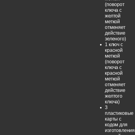
(поворот
ключа с
желтой
меткой
отменяет
действие
зеленого)
1 ключ с
красной
меткой
(поворот
ключа с
красной
меткой
отменяет
действие
желтого
ключа)
3
пластиковые
карты с
кодом для
изготовления