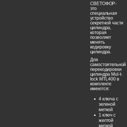
СВЕТОФОР-
это
специальная
устройство
секретной части
цилиндра,
которая
позволяет
менять
кодировку
цилиндра.
Для
самостоятельной
перекодировки
цилиндра Mul-t-
lock MTL400 в
комплекте
имеются:
4 ключа с
зеленой
меткой
1 ключ с
желтой
меткой