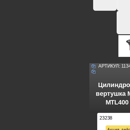
АРТИКУЛ:
113
Цилиндро
вертушка M
MTL400 
23238
Акция дейс