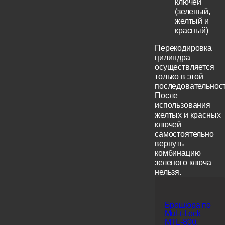
ключей
(зеленый,
желтый и
красный)
Перекодировка
цилиндра
осуществляется
только в этой
последовательност
После
использования
желтых и красных
ключей
самостоятельно
вернуть
комбинацию
зеленого ключа
нельзя.
Брошюра по
Mul-t-Lock
MTL-800,