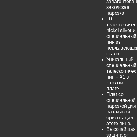
запатентова
заводская
нарезка
10
телескопичес
nickel silver и
специальный
пин из
нержавеюще
стали
Уникальный
специальный
телескопичес
пин – #1 в
каждом
плаге.
Плаг со
специальной
нарезкой для
различной
ориентации
этого пина.
Высочайшая
защита от