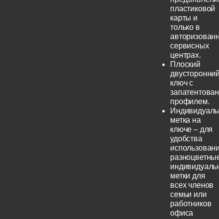
пластиковой
карты и
только в
авторизован
сервисных
центрах.
Плоский
двусторонни
ключ с
запатентова
профилем.
Индивидуаль
метка на
ключе – для
удобства
использовани
разноцветны
индивидуаль
метки для
всех членов
семьи или
работников
офиса