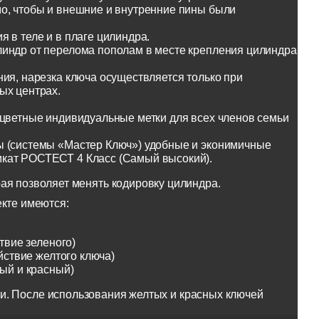
о, чтобы и внешние и внутренние пины были
 в теле и в плаге цилиндра.
линдр от перелома пополам в месте крепления цилиндра
ия, нарезка ключа осуществляется только при
ых центрах.
оцветные индивидуальные метки для всех членов семьи
ы (системы «Мастер Ключ») удобные и эконимичные
икат РОСТЕСТ 4 Класс (Самый высокий).
ая позволяет менять кодировку цилиндра.
екте имеются:
твие зеленого)
йствие желтого ключа)
тый и красный)
и. После использования желтых и красных ключей