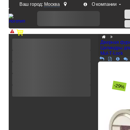
Ваш город:
Москва
О компании
Доп. скидка от цен на сайте 7% при заказе от 50 тыс. р
Дверная фур
Цилиндры дл
Mul-T-Lock
-29%