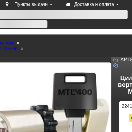
Пункты выдачи
Доставка и оплата
уб продукции Venezia, Fratelli, Tupai, Extreza, Melodia, Forme
нитура
я замков
АРТ
Цил
верт
M
224