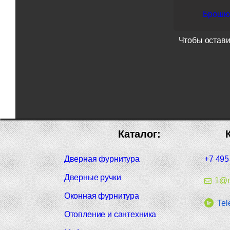
Брошюр
Чтобы остави
Каталог:
Дверная фурнитура
+7 495
Дверные ручки
1@m
Оконная фурнитура
Tel
Отопление и сантехника