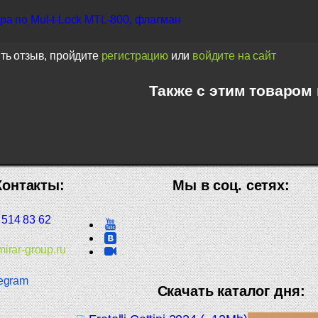
а по Mul-t-Lock MTL-800, флагман
ть отзыв, пройдите
регистрацию
или
войдите на сайт
Также с этим товаром
Контакты:
Мы в соц. сетях:
 514 83 62
irar-group.ru
egram
Скачать каталог дня: