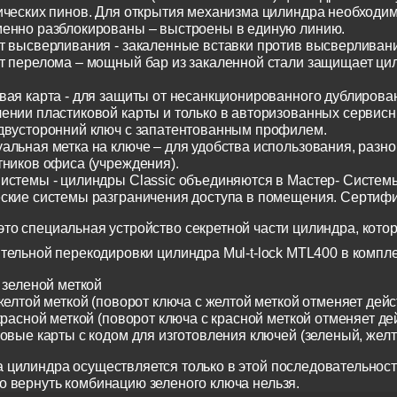
ических пинов. Для открытия механизма цилиндра необходим
енно разблокированы – выстроены в единую линию.
т высверливания - закаленные вставки против высверливания
т перелома – мощный бар из закаленной стали защищает ци
вая карта - для защиты от несанкционированного дублирован
ении пластиковой карты и только в авторизованных сервисн
двусторонний ключ с запатентованным профилем.
альная метка на ключе – для удобства использования, разн
тников офиса (учреждения).
истемы - цилиндры Classic объединяются в Мастер- Систем
ские системы разграничения доступа в помещения. Сертиф
о специальная устройство секретной части цилиндра, котор
тельной перекодировки цилиндра Mul-t-lock MTL400 в компл
 зеленой меткой
желтой меткой (поворот ключа с желтой меткой отменяет дейс
красной меткой (поворот ключа с красной меткой отменяет де
ковые карты с кодом для изготовления ключей (зеленый, жел
 цилиндра осуществляется только в этой последовательност
о вернуть комбинацию зеленого ключа нельзя.