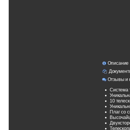
Описание
Документ
Отзывы и 
Система 
Уникальн
10 телеск
Уникальн
Плаг со 
Высочайш
Двухсторо
Телескоп