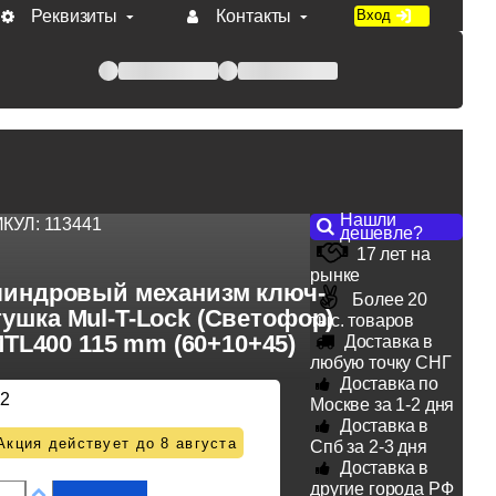
Реквизиты
Контакты
Вход
 при оплате по счету.
Нашли
ИКУЛ:
113441
дешевле?
17 лет на
рынке
индровый механизм ключ-
Более 20
ушка Mul-T-Lock (Светофор)
тыс. товаров
TL400 115 mm (60+10+45)
Доставка в
любую точку СНГ
Доставка по
12
Москве за 1-2 дня
Доставка в
Акция действует до 8 августа
Спб за 2-3 дня
Доставка в
другие города РФ