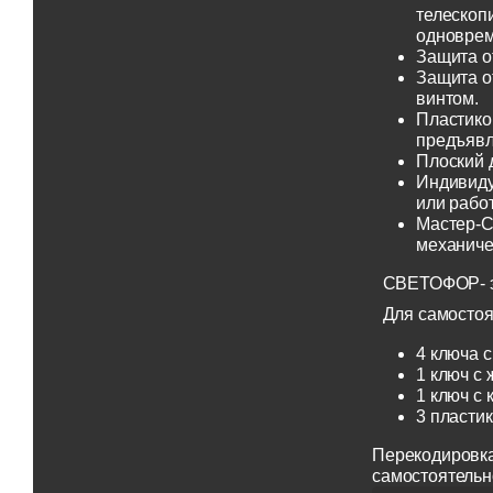
телескоп
одноврем
Защита о
Защита о
винтом.
Пластико
предъявл
Плоский 
Индивиду
или рабо
Мастер-С
механиче
СВЕТОФОР- эт
Для самостоя
4 ключа с
1 ключ с 
1 ключ с 
3 пласти
Перекодировка
самостоятельн