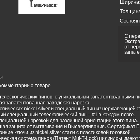
Ширина
Толщина
Состоян
С пере
Экстра
от пер
запате
ы
комментарии о товаре
телескопических пинов, с уникальными запатентованными п
ая запатентованная заводская нарезка
опических nickel silver и специальный пин из нержавеющей с
ый специальный телескопический пин – #1 в каждом плаге.
специальной нарезкой для различной ориентации этого пина.
ая защита от вытягивания и Высверливания. Сертификат E
нние ключи из nickel silver стали с пластиковой головкой
ическая система пинов (Патент Mul-T-Lock) цилиндры имеют