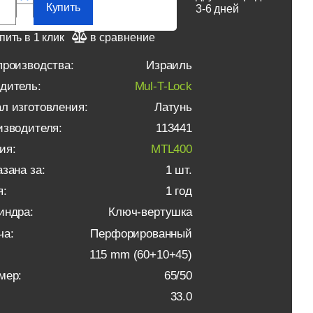
Купить
3-6 дней
пить в 1 клик
в сравнение
производства:
Израиль
дитель:
Mul-T-Lock
л изготовления:
Латунь
изводителя:
113441
ия:
MTL400
зана за:
1 шт.
я:
1 год
индра:
Ключ-вертушка
ча:
Перфорированный
115 mm (60+10+45)
мер:
65/50
33.0