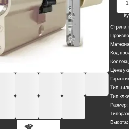
Ку
Страна 
Произво
Материа
Код про
Коллекц
Цена ука
Гаранти
Тип цил
Тип клю
Размер:
Типораз
Высота: