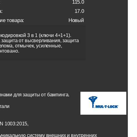
:
115.0
:
17.0
ие товара:
Новый
кодировкой 3 в 1 (ключи 4+1+1).
 защита от высверливания, защита
елома, отмычек, усиленные,
нтовано.
инами для защиты от бампинга.
тали
N 1003:2015,
 уникальную систему внешних и внутренних