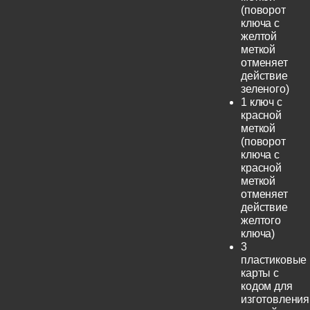
(поворот
ключа с
желтой
меткой
отменяет
действие
зеленого)
1 ключ с
красной
меткой
(поворот
ключа с
красной
меткой
отменяет
действие
желтого
ключа)
3
пластиковые
карты с
кодом для
изготовления