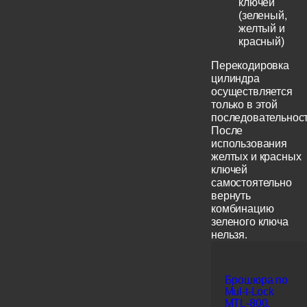
ключей
(зеленый,
желтый и
красный)
Перекодировка
цилиндра
осуществляется
только в этой
последовательност
После
использования
желтых и красных
ключей
самостоятельно
вернуть
комбинацию
зеленого ключа
нельзя.
Брошюра по
Mul-t-Lock
MTL-800,