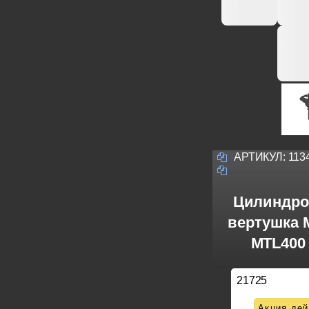
АРТИКУЛ:
113
Цилиндро
вертушка M
MTL400 
21725
Акция дей