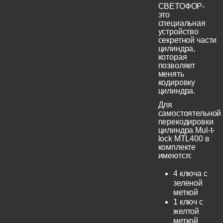
СВЕТОФОР-
это
специальная
устройство
секретной части
цилиндра,
которая
позволяет
менять
кодировку
цилиндра.
Для
самостоятельной
перекодировки
цилиндра Mul-t-
lock MTL400 в
комплекте
имеются:
4 ключа с
зеленой
меткой
1 ключ с
желтой
меткой