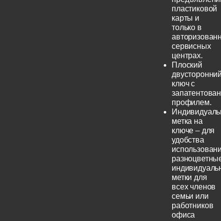
пластиковой
карты и
только в
авторизован
сервисных
центрах.
Плоский
двусторонни
ключ с
запатентова
профилем.
Индивидуаль
метка на
ключе – для
удобства
использовани
разноцветны
индивидуаль
метки для
всех членов
семьи или
работников
офиса