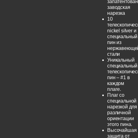
запатентова
заводская
нарезка
10
телескопичес
nickel silver и
специальный
пин из
нержавеюще
стали
Уникальный
специальный
телескопичес
пин – #1 в
каждом
плаге.
Плаг со
специальной
нарезкой для
различной
ориентации
этого пина.
Высочайшая
защита от