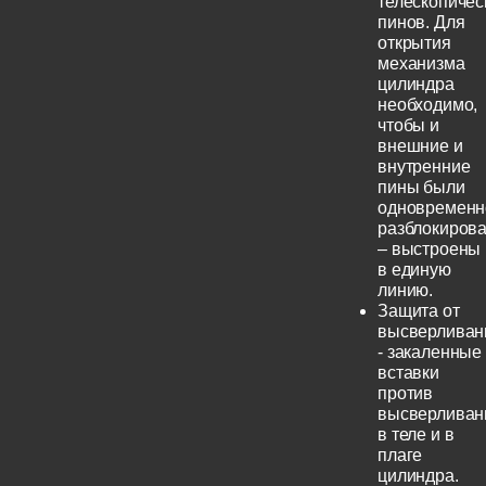
телескопичес
пинов. Для
открытия
механизма
цилиндра
необходимо,
чтобы и
внешние и
внутренние
пины были
одновременн
разблокиров
– выстроены
в единую
линию.
Защита от
высверливан
- закаленные
вставки
против
высверливан
в теле и в
плаге
цилиндра.