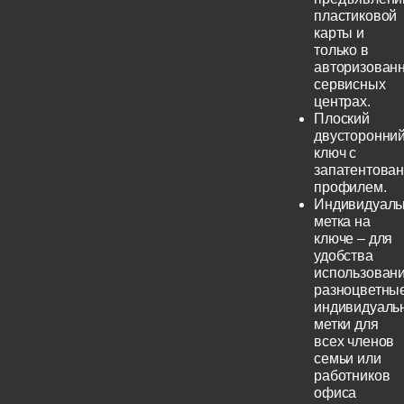
пластиковой
карты и
только в
авторизован
сервисных
центрах.
Плоский
двусторонни
ключ с
запатентова
профилем.
Индивидуаль
метка на
ключе – для
удобства
использовани
разноцветны
индивидуаль
метки для
всех членов
семьи или
работников
офиса