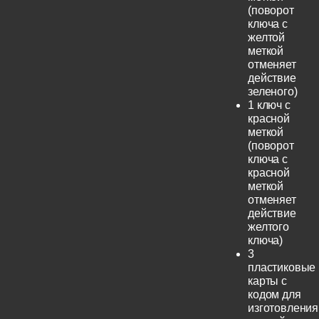
(поворот
ключа с
желтой
меткой
отменяет
действие
зеленого)
1 ключ с
красной
меткой
(поворот
ключа с
красной
меткой
отменяет
действие
желтого
ключа)
3
пластиковые
карты с
кодом для
изготовления