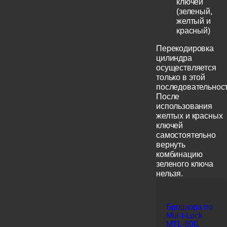
ключей
(зеленый,
желтый и
красный)
Перекодировка
цилиндра
осуществляется
только в этой
последовательност
После
использования
желтых и красных
ключей
самостоятельно
вернуть
комбинацию
зеленого ключа
нельзя.
Брошюра по
Mul-t-Lock
MTL-800,