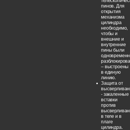
телескопичес
пинов. Для
открытия
механизма
цилиндра
необходимо,
чтобы и
внешние и
внутренние
пины были
одновременн
разблокиров
– выстроены
в единую
линию.
Защита от
высверливан
- закаленные
вставки
против
высверливан
в теле и в
плаге
цилиндра.