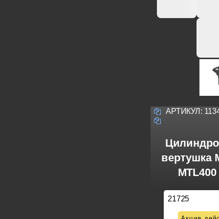
АРТИКУЛ:
113
Цилиндро
вертушка M
MTL400 
21725
Акция дейс