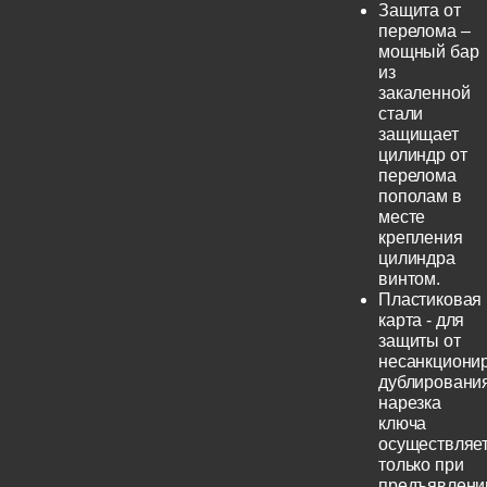
Защита от
перелома –
мощный бар
из
закаленной
стали
защищает
цилиндр от
перелома
пополам в
месте
крепления
цилиндра
винтом.
Пластиковая
карта - для
защиты от
несанкциони
дублирования
нарезка
ключа
осуществляе
только при
предъявлени