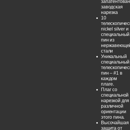
запатентова
заводская
нарезка
10
телескопичес
nickel silver и
специальный
пин из
нержавеюще
стали
Уникальный
специальный
телескопичес
пин – #1 в
каждом
плаге.
Плаг со
специальной
нарезкой для
различной
ориентации
этого пина.
Высочайшая
защита от