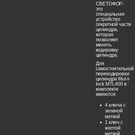
СВЕТОФОР-
это
специальная
устройство
секретной части
цилиндра,
которая
позволяет
менять
кодировку
цилиндра.
Для
самостоятельной
перекодировки
цилиндра Mul-t-
lock MTL400 в
комплекте
имеются:
4 ключа с
зеленой
меткой
1 ключ с
желтой
меткой