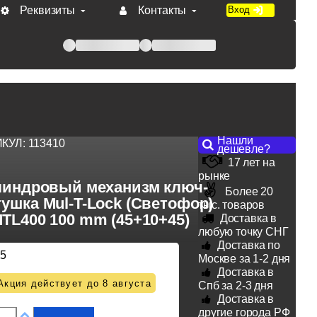
Реквизиты
Контакты
Вход
 при оплате по счету.
Нашли
ИКУЛ:
113410
дешевле?
17 лет на
рынке
индровый механизм ключ-
Более 20
ушка Mul-T-Lock (Светофор)
тыс. товаров
TL400 100 mm (45+10+45)
Доставка в
любую точку СНГ
Доставка по
25
Москве за 1-2 дня
Доставка в
Акция действует до 8 августа
Спб за 2-3 дня
Доставка в
другие города РФ