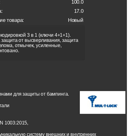
:
100.0
:
17.0
ие товара:
Новый
кодировкой 3 в 1 (ключи 4+1+1).
 защита от высверливания, защита
елома, отмычек, усиленные,
нтовано.
инами для защиты от бампинга.
тали
N 1003:2015,
 уникальную систему внешних и внутренних