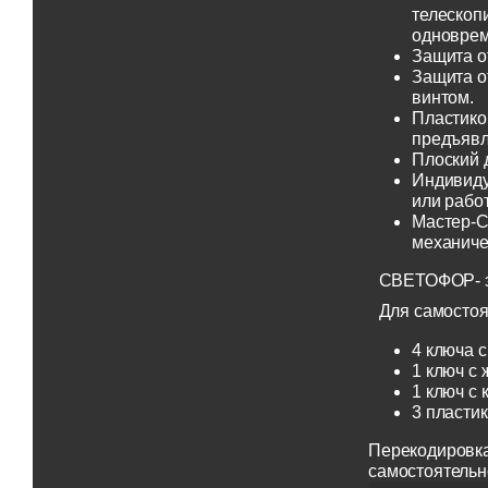
телескоп
одноврем
Защита о
Защита о
винтом.
Пластико
предъявл
Плоский 
Индивиду
или рабо
Мастер-С
механиче
СВЕТОФОР- эт
Для самостоя
4 ключа с
1 ключ с 
1 ключ с 
3 пласти
Перекодировка
самостоятельн