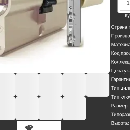
Ку
Страна 
Произво
Материа
Код про
Коллекц
Цена ука
Гаранти
Тип цил
Тип клю
Размер:
Типораз
Высота: