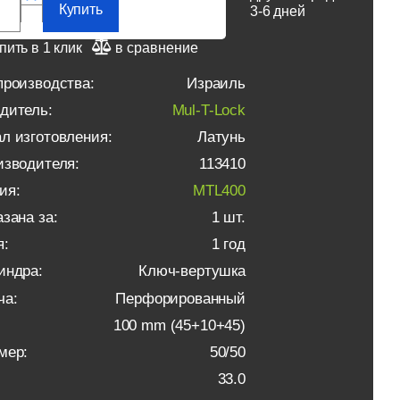
Купить
3-6 дней
пить в 1 клик
в сравнение
производства:
Израиль
дитель:
Mul-T-Lock
л изготовления:
Латунь
изводителя:
113410
ия:
MTL400
зана за:
1 шт.
я:
1 год
индра:
Ключ-вертушка
ча:
Перфорированный
100 mm (45+10+45)
мер:
50/50
33.0