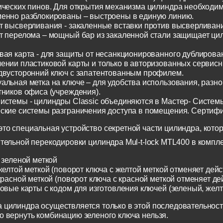
ических пинов. Для открытия механизма цилиндра необходим
енно разблокированы – выстроены в единую линию.
т высверливания - закаленные вставки против высверливания
т перелома – мощный бар из закаленной стали защищает ци
вая карта - для защиты от несанкционированного дублирован
ении пластиковой карты и только в авторизованных сервисн
двусторонний ключ с запатентованным профилем.
альная метка на ключе – для удобства использования, разн
тников офиса (учреждения).
истемы - цилиндры Classic объединяются в Мастер- Систем
ские системы разграничения доступа в помещения. Сертиф
о специальная устройство секретной части цилиндра, котор
тельной перекодировки цилиндра Mul-t-lock MTL400 в компл
 зеленой меткой
желтой меткой (поворот ключа с желтой меткой отменяет дейс
красной меткой (поворот ключа с красной меткой отменяет де
ковые карты с кодом для изготовления ключей (зеленый, жел
 цилиндра осуществляется только в этой последовательност
о вернуть комбинацию зеленого ключа нельзя.