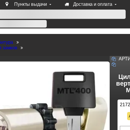
Пункты выдачи
Доставка и оплата
уб продукции Venezia, Fratelli, Tupai, Extreza, Melodia, Forme
нитура
я замков
АРТ
Цил
верт
M
217