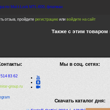
а по Mul-t-Lock MTL-800, флагман
ть отзыв, пройдите
регистрацию
или
войдите на сайт
Также с этим товаром
Контакты:
Мы в соц. сетях:
 514 83 62
irar-group.ru
egram
Скачать каталог дня: