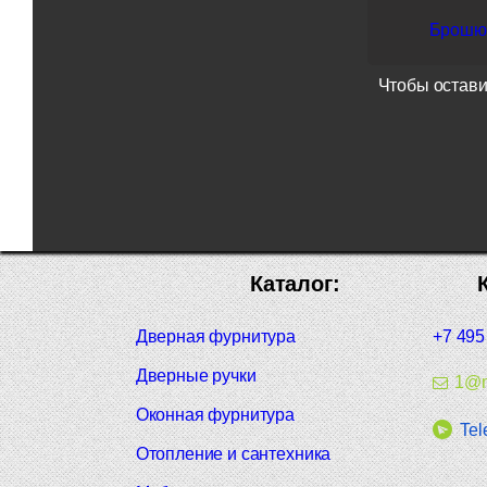
Брошюр
Чтобы остави
Каталог:
Дверная фурнитура
+7 495
Дверные ручки
1@m
Оконная фурнитура
Tel
Отопление и сантехника