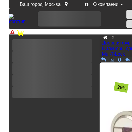
Ваш город:
Москва
О компании
Доп. скидка от цен на сайте 7% при заказе от 50 тыс. р
Дверная фур
Цилиндры дл
Mul-T-Lock
-28%