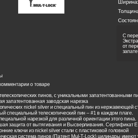
Ширина
Толщина
Состоян
С пере
Экстра
от пер
запате
ы
комментарии о товаре
телескопических пинов, с уникальными запатентованными п
ая запатентованная заводская нарезка
опических nickel silver и специальный пин из нержавеющей с
ый специальный телескопический пин – #1 в каждом плаге.
специальной нарезкой для различной ориентации этого пина.
ая защита от вытягивания и Высверливания. Сертификат E
нние ключи из nickel silver стали с пластиковой головкой
ическая система пинов (Патент Mul-T-Lock) цилиндры имеют