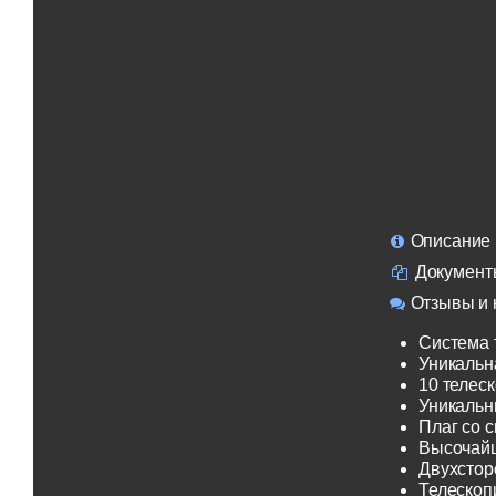
Описание
Документ
Отзывы и 
Система 
Уникальн
10 телеск
Уникальн
Плаг со 
Высочайш
Двухсторо
Телескоп