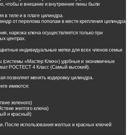
о, чтобы и внешние и внутренние пины были
 в теле и в плаге цилиндра.
линдр от перелома пополам в месте крепления цилиндра
ия, нарезка ключа осуществляется только при
ых центрах.
оцветные индивидуальные метки для всех членов семьи
ы (системы «Мастер Ключ») удобные и эконимичные
икат РОСТЕСТ 4 Класс (Самый высокий).
ая позволяет менять кодировку цилиндра.
екте имеются:
твие зеленого)
йствие желтого ключа)
тый и красный)
и. После использования желтых и красных ключей