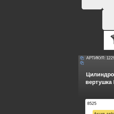
АРТИКУЛ:
122
Цилиндро
вертушка 
8525
Акция дейс