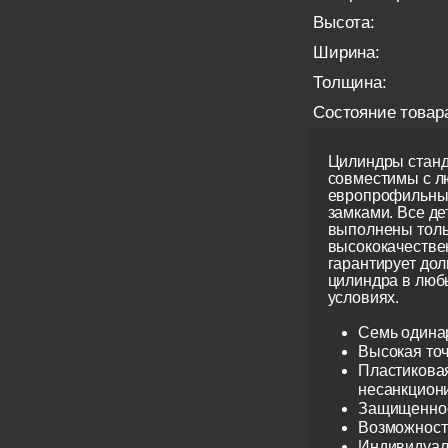
Высота:
Ширина:
Толщина:
Состояние товар
Цилиндры станд
совместимы с 
европрофильны
замками. Все д
выполнены толь
высококачестве
гарантирует до
цилиндра в люб
условиях.
Семь одина
Высокая точ
Пластиковая
несанкцион
Защищеннос
Возможност
Индивидуаль